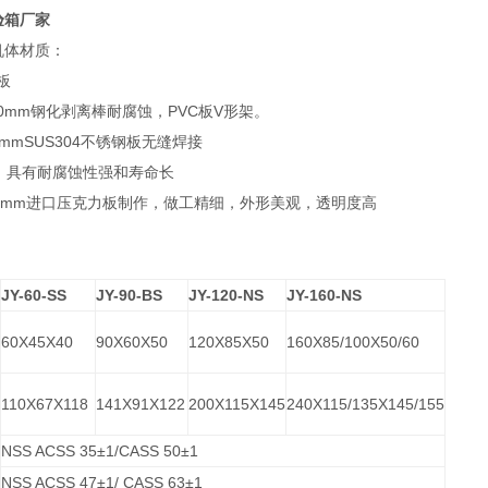
验箱厂家
机体材质：
进口PVC板
10mm钢化剥离棒耐腐蚀，PVC板V形架。
0mmSUS304不锈钢板无缝焊接
，具有耐腐蚀性强和寿命长
6mm进口压克力板制作，做工精细，外形美观，透明度高
JY-60-SS
JY-90-BS
JY-120-NS
JY-160-NS
60X45X40
90X60X50
120X85X50
160X85/100X50/60
m
110X67X118
141X91X122
200X115X145
240X115/135X145/155
m
NSS ACSS 35±1/CASS 50±1
NSS ACSS 47±1/ CASS 63±1