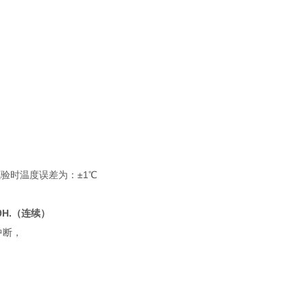
雾试验时温度误差为：±1℃
99H.（连续）
中断，