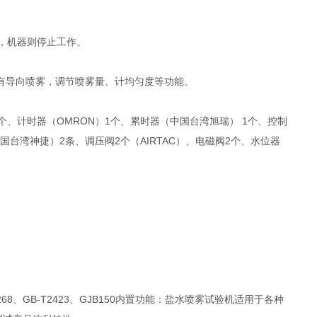
，机器则停止工作。
具有导向喷雾，调节喷雾量、计均匀度等功能。
3个、计时器（OMRON）1个、累时器（中国台湾旭瑞） 1个、控制
台湾神捷）2条、调压阀2个（AIRTAC）、电磁阀2个、水位器
）
ASTM B-268、GB-T2423、GJB150内置功能：盐水喷雾试验机适用于各种