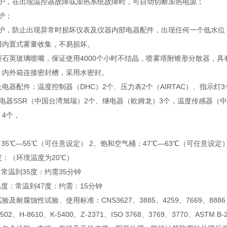
保护，在出现温控器故障或加热系统故障时，可自动切断加热电源；
保护；
路保护，防止出现异常时损坏仪表及仪器内部电器配件，出现任何一个低水位
用内置式雾量收集，不易损坏。
型石英玻璃喷嘴，保证使用4000个小时不结晶，喷雾塔附锥形分散器，
：内外箱连接密封槽，采用水密封。
电器配件：温度控制器（DHC）2个、压力表2个（AIRTAC）、指示灯
电器SSR（中国台湾旭瑞）2个、继电器（欧姆龙）3个，温度传感器（中国
4个，
：
35℃—55℃（可任意设定） 2、饱和空气桶：47℃—63℃（可任意设定
：（环境温度为20℃）
：常温到35度：约需35分钟
温度：常温到47度：约需：15分钟
及耐腐蚀性试验、使用标准：CNS3627、3885、4259、7669、8886
H-8502、H-8610、K-5400、Z-2371、ISO 3768、3769、3770、