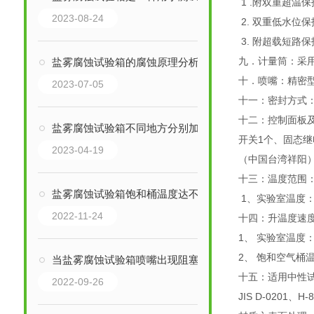
1 .附双重超温
2023-08-24
2. 双重低水位
3. 附超载短
九．计量筒：采
盐雾腐蚀试验箱的腐蚀原理分析
十．喷嘴：精密
2023-07-05
十一：密封方式
十二：控制面板及
盐雾腐蚀试验箱不同地方分别加的是什么水？
开关1个、固态继
2023-04-19
（中国台湾祥阳）
十三：温度范围
盐雾腐蚀试验箱饱和桶温度达不到设定温度怎么办？
1、实验室温度：
2022-11-24
十四：升温度速度
1、 实验室温度
2、 饱和空气桶
当盐雾腐蚀试验箱喷嘴出现阻塞情况时该怎样解决呢?
十五：适用中性试验
2022-09-26
JIS D-0201、