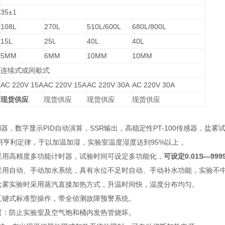
35±1
108L
270L
510L/600L
680L/800L
15L
25L
40L
40L
5MM
6MM
10MM
10MM
连续式或间歇式
AC 220V 15A
AC 220V 15A
AC 220V 30A
AC 220V 30A
现货供应
现货供应
现货供应
现货供应
控制器，数字显示PID自动演算，SSR输出，高稳定性PT-100传感器，盐
用亨利定律，于以加温加湿，实验室温度湿度达到95%以上，
采用高精度多功能计时器，试验时间可设定多功能化，
可设定0.01S—99
采用自动、手动加水系统，具有水位不足时自动、手动补水功能，实验不
盐雾实验时采用蒸汽直接加热方式，升温时间快，温度分布均匀。
五键式标准型操作，带全侦测故障预警系统。
置：防止实验室及空气饱和桶内发热管烧坏。