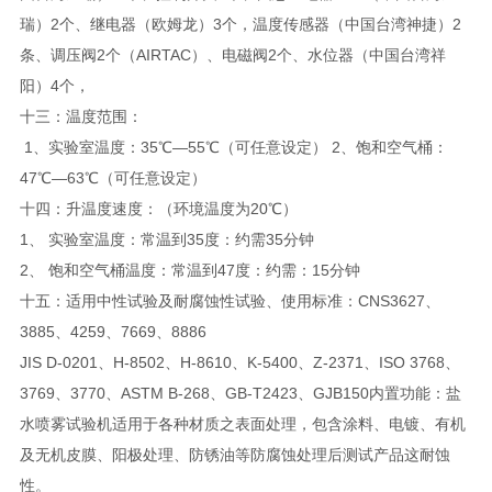
瑞）2个、继电器（欧姆龙）3个，温度传感器（中国台湾神捷）2
条、调压阀2个（AIRTAC）、电磁阀2个、水位器（中国台湾祥
阳）4个，
十三：温度范围：
1、实验室温度：35℃—55℃（可任意设定） 2、饱和空气桶：
47℃—63℃（可任意设定）
十四：升温度速度：（环境温度为20℃）
1、 实验室温度：常温到35度：约需35分钟
2、 饱和空气桶温度：常温到47度：约需：15分钟
十五：适用中性试验及耐腐蚀性试验、使用标准：CNS3627、
3885、4259、7669、8886
JIS D-0201、H-8502、H-8610、K-5400、Z-2371、ISO 3768、
3769、3770、ASTM B-268、GB-T2423、GJB150内置功能：盐
水喷雾试验机适用于各种材质之表面处理，包含涂料、电镀、有机
及无机皮膜、阳极处理、防锈油等防腐蚀处理后测试产品这耐蚀
性。