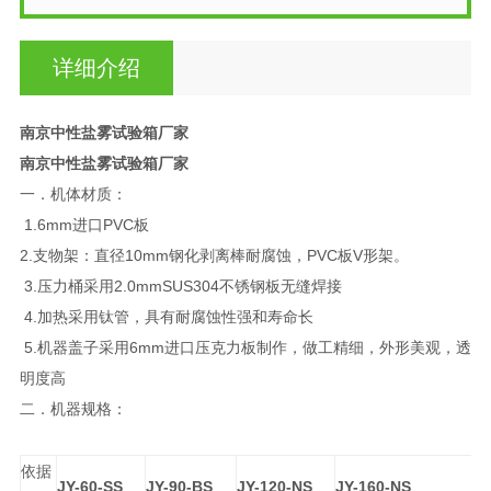
详细介绍
南京中性盐雾试验箱厂家
南京中性盐雾试验箱厂家
一．机体材质：
1.6mm进口PVC板
2.支物架：直径10mm钢化剥离棒耐腐蚀，PVC板V形架。
3.压力桶采用2.0mmSUS304不锈钢板无缝焊接
4.加热采用钛管，具有耐腐蚀性强和寿命长
5.机器盖子采用6mm进口压克力板制作，做工精细，外形美观，透
明度高
二．机器规格：
依据
JY-60-SS
JY-90-BS
JY-120-NS
JY-160-NS