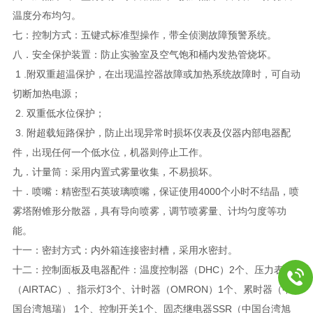
温度分布均匀。
七：控制方式：五键式标准型操作，带全侦测故障预警系统。
八．安全保护装置：防止实验室及空气饱和桶内发热管烧坏。
1 .附双重超温保护，在出现温控器故障或加热系统故障时，可自动
切断加热电源；
2. 双重低水位保护；
3. 附超载短路保护，防止出现异常时损坏仪表及仪器内部电器配
件，出现任何一个低水位，机器则停止工作。
九．计量筒：采用内置式雾量收集，不易损坏。
十．喷嘴：精密型石英玻璃喷嘴，保证使用4000个小时不结晶，喷
雾塔附锥形分散器，具有导向喷雾，调节喷雾量、计均匀度等功
能。
十一：密封方式：内外箱连接密封槽，采用水密封。
十二：控制面板及电器配件：温度控制器（DHC）2个、压力表2个
（AIRTAC）、指示灯3个、计时器（OMRON）1个、累时器（中
国台湾旭瑞） 1个、控制开关1个、固态继电器SSR（中国台湾旭