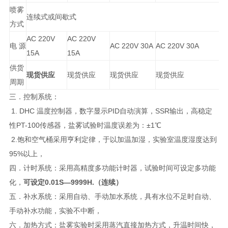
喷雾
连续式或间歇式
方式
AC 220V
AC 220V
电 源
AC 220V 30A
AC 220V 30A
15A
15A
供货
现货供应
现货供应
现货供应
现货供应
周期
三．控制系统：
1. DHC 温度控制器，数字显示PID自动演算，SSR输出，高稳定
性PT-100传感器，盐雾试验时温度误差为：±1℃
2.饱和空气桶采用亨利定律，于以加温加湿，实验室温度湿度达到
95%以上，
四．计时系统：采用高精度多功能计时器，试验时间可设定多功能
化，
可设定0.01S—9999H.（连续）
五．补水系统：采用自动、手动加水系统，具有水位不足时自动、
手动补水功能，实验不中断，
六．加热方式：盐雾实验时采用蒸汽直接加热方式，升温时间快，