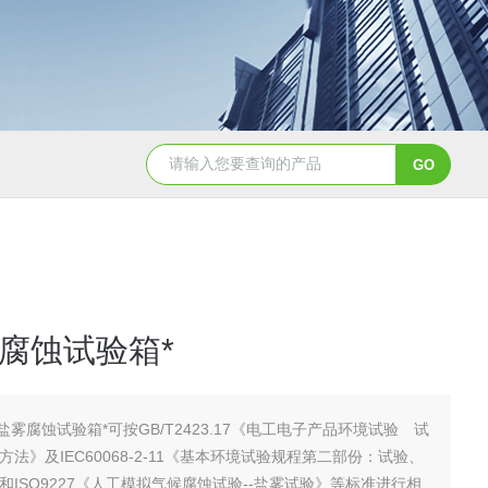
JY-K-48T小型恒温恒湿试验箱半导体行业专用
JY-K
腐蚀试验箱*
盐雾腐蚀试验箱*可按GB/T2423.17《电工电子产品环境试验 试
方法》及IEC60068-2-11《基本环境试验规程第二部份：试验、
和ISO9227《人工模拟气候腐蚀试验--盐雾试验》等标准进行相