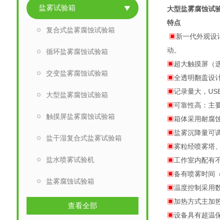
盐雾试验箱
大型盐雾腐蚀试验
特点
复合式盐雾腐蚀试验箱
▣
新一代外观设
动。
循环盐雾腐蚀试验箱
▣
超大触摸屏（
交变盐雾腐蚀试验箱
▣
全透明翻盖设
▣
记录量大，U
大型盐雾腐蚀试验箱
▣
可靠性高：主
触摸屏盐雾腐蚀试验箱
▣
箱体采用耐
▣
盐雾沉降量可
盐干湿复合式盐雾试验箱
▣
雾粒经喷雾塔
盐水喷雾试验机
▣
工作室内配有
▣
备有喷雾时间
盐雾腐蚀试验箱
▣
温度控制采用
▣
加热方式主加
查看全部
▣
设备具有超温