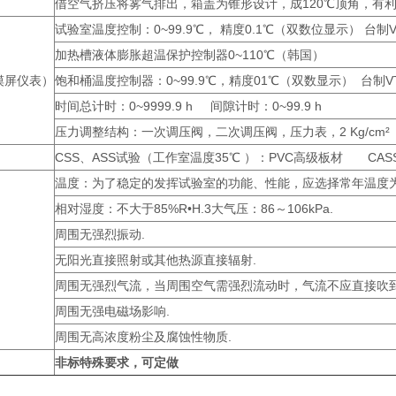
借空气挤压将雾气排出，箱盖为锥形设计，成120℃顶角，有
试验室温度控制：0~99.9℃， 精度0.1℃（双数位显示） 台制VT
加热槽液体膨胀超温保护控制器0~110℃（韩国）
摸屏仪表）
饱和桶温度控制器：0~99.9℃，精度01℃（双数显示） 台制VT
时间总计时：0~9999.9 h 间隙计时：0~99.9 h
压力调整结构：一次调压阀，二次调压阀，压力表，2 Kg/cm²
CSS、ASS试验（工作室温度35℃ ）：PVC高级板材 CAS
温度：为了稳定的发挥试验室的功能、性能，应选择常年温度为5
相对湿度：不大于85%R•H.3大气压：86～106kPa.
周围无强烈振动.
无阳光直接照射或其他热源直接辐射.
周围无强烈气流，当周围空气需强烈流动时，气流不应直接吹到
周围无强电磁场影响.
周围无高浓度粉尘及腐蚀性物质.
非标特殊要求，可定做