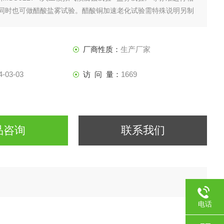
同时也可做醋酸盐雾试验。醋酸铜加速老化试验需特殊说明另制
品设计生产执行国家GB/T10587《盐雾试验箱技术条件》。
厂商性质：
生产厂家
4-03-03
访 问 量：
1669
品咨询
联系我们
电话