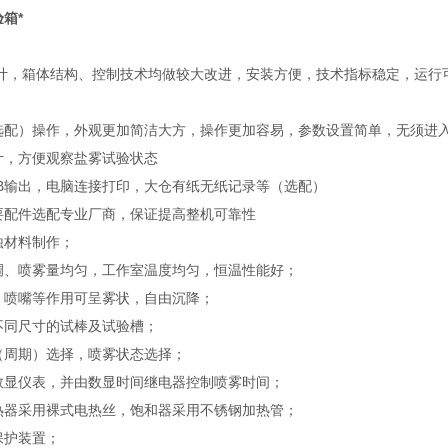
箱*
计，箱体结构、控制技术均做较大改进，安装方便，技术指标稳定，运行
选配）操作，外观更加简洁大方，操作更加容易，参数设置简单，无须进
计，方便观察盐雾试验状态
SB输出，电脑连接打印，大仓有纸无纸记录等（选配）
要配件选配专业厂商，保证提高整机可靠性
腐蚀材料制作；
调、喷雾量均匀，工作室温度均匀，恒温性能好；
、喷嘴等作用可呈雾状，自由沉降；
不同尺寸的试棒及试验槽；
（周期）选择，喷雾状态选择；
数显仪表，并由数显时间继电器控制喷雾时间；
热器采用裸式电热丝，饱和器采用不锈钢加热管；
保护装置；