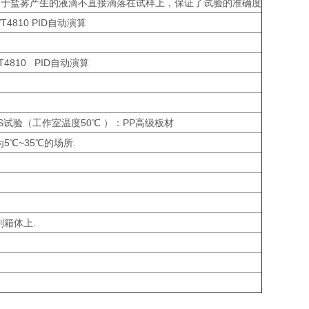
利于盐雾产生的液滴不直接滴落在试样上，保证了试验的准确度
4810 PID自动演算
4810 PID自动演算
S试验（工作室温度50℃ ）：PP高级板材
℃~35℃的场所.
箱体上.