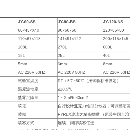
JY-60-SS
JY-90-BS
JY-120-NS
60×45×X40
90×60×50
120×85×50
110×67×118
141×91×122
200×115×145
108L
270L
600L
15L
25L
40L
5mm
6mm
8mm
AC 220V 50HZ
AC 220V 50HZ
AC 220V 50H
试验室温度
RT＋5℃~50℃（按试验标准设定）
温度波动度
≤±0.5℃
盐雾沉降量
1～2ml/h.80cm2
喷塔
自行设计亚克力锥型分散器，可调整喷
喷嘴
PYREX玻璃之精密喷嘴 （原装中国台
喷雾方式
连续、间隙喷雾任选