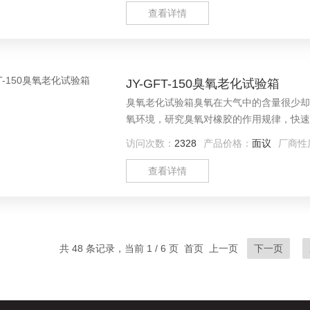
查看详情
JY-GFT-150臭氧老化试验箱
臭氧老化试验箱臭氧在大气中的含量很少却
氧环境，研究臭氧对橡胶的作用规律，快速
而采取有效的防老化措施，以提高橡胶制品
访问次数：
2328
产品价格：
面议
厂商性
胶、塑料、油漆、颜料等）在臭氧条件下的
查看详情
共 48 条记录，当前 1 / 6 页 首页 上一页
下一页