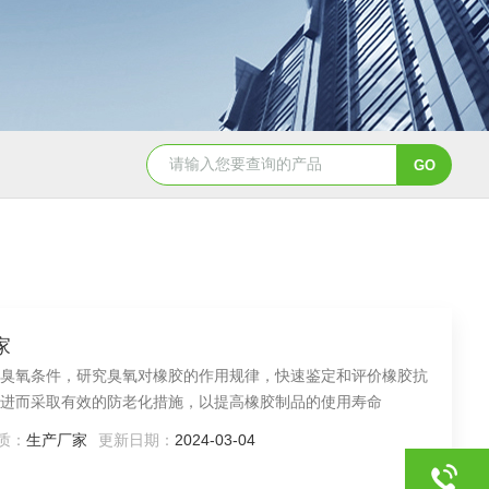
JY-K-48T小型恒温恒湿试验箱半导体行业专用
JY-K
家
臭氧条件，研究臭氧对橡胶的作用规律，快速鉴定和评价橡胶抗
进而采取有效的防老化措施，以提高橡胶制品的使用寿命
质：
生产厂家
更新日期：
2024-03-04