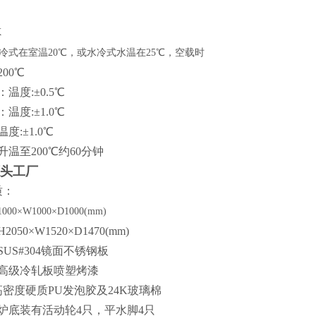
X
冷式在室温
20℃，或水冷式水温在25℃，空载时
2
0
0℃
温度:±0.5℃
温度:±1.0℃
度:±1.0℃
升温至2
0
0℃约
6
0分钟
源头工厂
质：
1000×W1000×D1000(mm)
H2050×W1520×D1470(mm)
SUS#304镜面不锈钢板
高级冷轧板喷塑烤漆
高密度硬质PU发泡胶及24K玻璃棉
炉底装有活动轮4只，平水脚4只