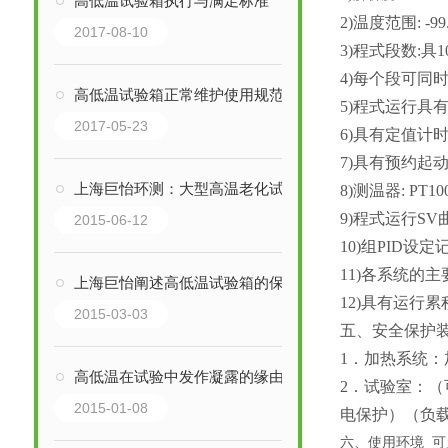
高低温试验箱执行与满足标准
2)温度范围: -9
2017-08-10
3)程式段数:具
4)每个段可同
高低温试验箱正常维护使用规范，巨怡品牌，行业内专家
5)程式运行具
2017-05-23
6)具有定值计
7)具有预约起
上海巨怡环测：大型高温老化试验房温度异常时该怎样去处理？
8)测温器: PT10
9)程式运行S
2015-06-12
10)组PID设
11)各系统
上海巨怡阐述高低温试验箱的保温性能测定及评定
12)具有运行
2015-03-03
五、安全保护
1．
加
热
系统
：
高低温在试验中发作凝露的缘由解析
2．
试验室
：（
2015-01-08
电保护
）（
负
六、使用环境
可