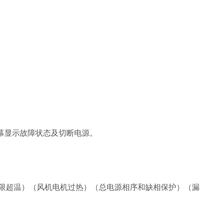
屏幕显示故障状态及切断电源。
限超温
）（
风机电机过热
）（
总电源相序和缺相保护
）（
漏