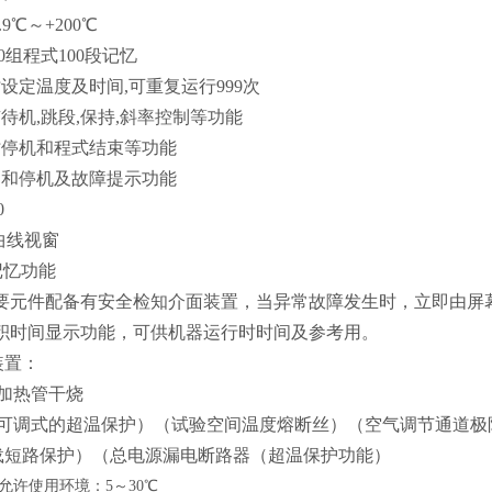
9.9℃～+200℃
10组程式100段记忆
时设定温度及时间,可重复运行999次
有待机,跳段,保持,斜率控制等功能
时停机和程式结束等功能
动和停机及故障提示功能
0
V曲线视窗
定记忆功能
的主要元件配备有安全检知介面装置，当异常故障发生时，立即由
累积时间显示功能，可供机器运行时时间及参考用。
装置：
加热管干烧
可调式的超温保护
）（
试验空间温度熔断丝
）（
空气调节通道极
载短路保护
）（
总电源漏电断路器
（
超温保护功能）
允许使用环境：5～30℃