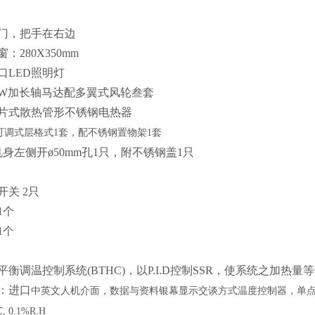
开门，把手在右边
窗：
280X350mm
口LED照明灯
0W加长轴马达配多翼式风轮叁套
鳍片式散热管形不锈钢电热器
可调式层格式
1套，配不锈钢置物架1套
机身左侧开ø50mm孔1只，附不锈钢盖1只
开关 2只
1个
1个
平衡调温控制系统(BTHC)，以P.I.D控制SSR，使系统之加
：
进口
中英文人机介面，数据与资料银幕显示交谈方式温度控制器，单
℃, 0.1%R.H