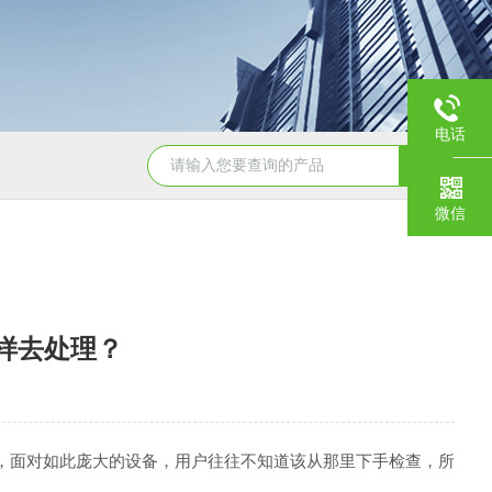
电话
JY-K-48T小型恒温恒湿试验箱半导体行业专用
JY-K
微信
样去处理？
，面对如此庞大的设备，用户往往不知道该从那里下手检查，所