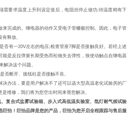
必须需要求温度上升到设定值后，电阻丝停止做功;待温度稍有下
来完成的。继电器的动作又受电子管栅极控制。因此，电子管
没有释放。
是否有一20V左右的电压;检查管座7脚是否接触良好。若经上述
可能是反拉弹簧长期受热而松驰失去弹性，致使动触点在继电器
来解决这个问题。
线是否断开、接线柱是否接触不良。
解决办法，要是用户解决不了还可以该大型高温老化试验房的厂
更是维修，我们将为您空出时间来替您解决。
机、复合式盐雾试验箱、步入式高低温实验室、氙灯耐气候试验
选巨怡！巨怡品牌是您的产品，巨怡为您开启全程跟踪与售后服