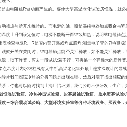
处理它。
温度是由电阻丝R做功而产生的。要使大型高温老化试验房恒温，就
动接通与断开来维持的。而电源的通、断是靠继电器触点吸合与释放
的温度上升到设定值时，电源不能断开而继续加热，说明继电器触点
用表检查电阻R。R是否内部开路或焊点脱焊;测量电子管的7脚(栅极)
，观察开关在关闭时，继电器触点能否灵活释放，如不能灵活释放，
电源，取下弹簧，剪去一段试试;若不行，可再换一个弹性大的新弹簧
接点温度计内水银柱线有无中断;高温老化室外顶上连接温度计的导
的异常我们都该冷静的分析问题是出现在哪，然后对症下找出相应的
关系，你也可以随时找到上海巨怡环测，我们公司不仅研发，生产，
温恒湿试验箱、冷热冲击试验箱、盐雾腐蚀试验箱、盐水喷雾试验
湿度三综合震动试验箱、大型环境实验室等各种环境设备、买设备，