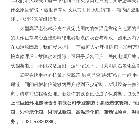
以我们带大家去了解一下这到底什么原因造成的，又该怎样去
什么原因解说：温度异常可以从其工作原理得知----箱内的
降，电阻丝又能继续做功。
大型高温老化试验房在设定范围内的恒温是靠输入电源的自
的工作正常与否直接影响继电器触点的吸合与释放。如果房内
在知道原因后，我们就来探讨一下如何去处理排除它---①用万
检查修理后，故障仍未排除，可用手反复开启、关闭电源开关
线圈断电后，不能灵活返回。这种情况下，可关闭高温老化室
②查看继电器的拉簧是否脱落;触点是否“烧死"粘在一起;电
通过上面的讲解相信能够为用户得到不少帮助，所以设备任何
家，请求前往检修处理。若是你的设备已经过了保质期，也没
上海巨怡环境试验设备有限公司专业制造：高低温试验箱、恒
箱、沙尘老化箱、淋雨试验箱、高温老化房、震动试验台、温
务，：021-
57320239,,