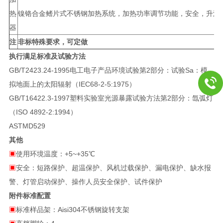
热
镍铬合金鳍片式不锈钢加热系统，加热功率调节功能，安全，升温
器
注
非标特殊要求，可定做
执行满足标准及试验方法
GB/T2423.24-1995电工电子产品环境试验第2部分：试验Sa：模
拟地面上的太阳辐射（IEC68-2-5:1975）
GB/T16422.3-1997塑料实验室光源暴露试验方法第2部分：氙弧灯
（ISO 4892-2:1994）
ASTMD529
其他
▣
使用环境温度：+5~+35℃
▣
安全：短路保护、超温保护、风机过载保护、漏电保护、缺水报
警、灯管启动保护、操作人员安全保护、试件保护
附件标准配置
▣
标准样品架：Aisi304不锈钢旋转支架