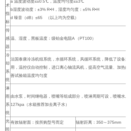
a 温度波动度≤±0.5℃，温度均匀度≤±3℃
术
b湿度波动度：±3% R•H，湿度均匀度：±5% R•H
指
d 噪音（dB）≤65 （以上均为空载）
标
传
感
温、湿度，黑板温度：级铂金电阻A （PT100）
器
冷
法国泰康冷冻机组系统，水循环系统，风循环系统，降低了设备运
却
用，温控仪自动控制，进口离心轴流风机，提高空气流量、加热能
系
善试验箱温度均匀度
统
淋
雨
由水泵，时间继电器，喷嘴等组成部分，喷淋周期可设，喷嘴水压7
系
127kpa（水箱推荐加去离子水）
统
光
有效辐射面：按所购型号而定
辐射距离：350～375mm
照