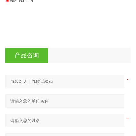
▣
高档脚轮：4
产品咨询