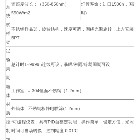
辐照度波长：（350-850nm）
灯管寿命：进口1500h，国产8
系
550W/m2
时)
统
试
不锈钢样品架，旋转结构，速度可调，围绕光源旋转，上方安装黑
样
BPT
架
试
验
总计时1~9999h连续可设，暴晒/淋雨/冷凝周期可设
周
期
箱
工作室
# 304镜面不锈钢（1.2mm）
体
材
外箱体
不锈钢板静电喷涂(1.2mm)
质
控
*可编程仪表，具有PID自整定功能，操作简单，设定方便，光照、
制
时间可自动转换，控制精度 0.01℃
加