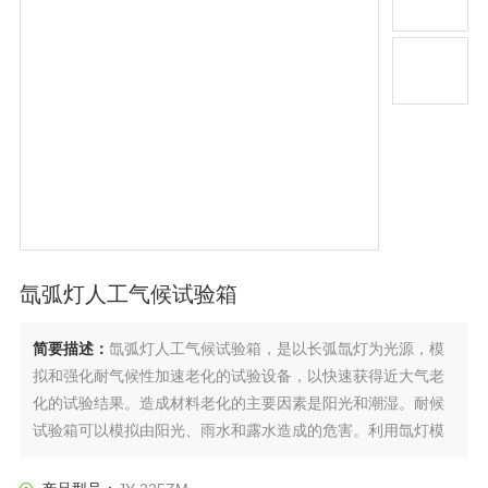
氙弧灯人工气候试验箱
简要描述：
氙弧灯人工气候试验箱，是以长弧氙灯为光源，模
拟和强化耐气候性加速老化的试验设备，以快速获得近大气老
化的试验结果。造成材料老化的主要因素是阳光和潮湿。耐候
试验箱可以模拟由阳光、雨水和露水造成的危害。利用氙灯模
拟阳光照射的效果，利用冷凝湿气模拟雨水和露水，被测材料
放置在一定温度下的光照和潮气交替的循环程序中进行测试，