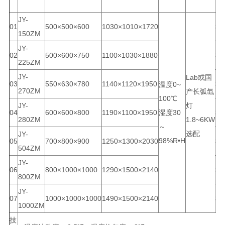
JY-
01
500×500×600
1030×1010×1720
38
150ZM
JY-
02
500×600×750
1100×1030×1880
38
225ZM
JY-
Lab或国
03
550×630×780
1140×1120×1950
38
温度0~
270ZM
产长弧氙
100℃
JY-
灯
04
600×600×800
1190×1100×1950
湿度30
38
280ZM
1.8~6KW
～
选配
JY-
98%R•H
05
700×800×900
1250×1300×2030
38
504ZM
JY-
06
800×1000×1000
1290×1500×2140
38
800ZM
JY-
07
1000×1000×1000
1490×1500×2140
38
1000ZM
技