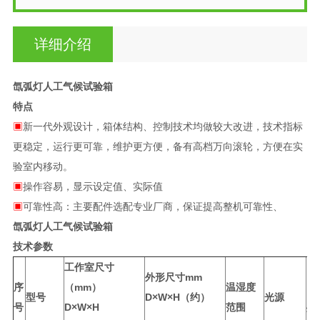
详细介绍
氙弧灯人工气候试验箱
特点
▣
新一代外观设计，箱体结构、控制技术均做较大改进，技术指标
更稳定，运行更可靠，维护更方便，备有高档万向滚轮，方便在实
验室内移动。
▣
操作容易，显示设定值、实际值
▣
可靠性高：主要配件选配专业厂商，保证提高整机可靠性、
氙弧灯人工气候试验箱
技术参数
工作室尺寸
外形尺寸mm
序
（mm）
温湿度
电
型号
D×W×H（约）
光源
号
D×W×H
范围
共