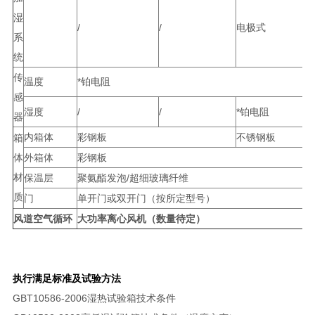
湿
/
/
电极式
系
统
传
温度
*铂电阻
感
湿度
/
/
*铂电阻
器
内箱体
彩钢板
不锈钢板
箱
体
外箱体
彩钢板
材
保温层
聚氨酯发泡/超细玻璃纤维
质
门
单开门或双开门（按所定型号）
风道空气循环
大功率离心风机（数量待定）
执行满足标准及试验方法
GBT10586-2006湿热试验箱技术条件