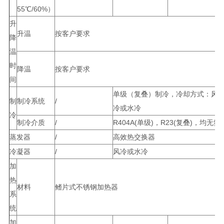
55℃/60%）
升
升温
按客户要求
降
温
时
降温
按客户要求
间
单级（复叠）制冷，冷却方式：风
制
制冷系统
/
冷或水冷
冷
制冷介质
/
R404A(单级)，R23(复叠)，均无氟
蒸发器
/
高效热交换器
冷凝器
/
风冷或水冷
加
热
材料
鳍片式不锈钢加热器
系
统
加