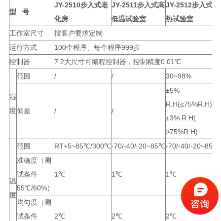
JY-2510步入式老
JY-2511步入式高
JY-2512步入式湿
型 号
化房
低温试验室
热试验室
工作室尺寸
按客户要求定制
运行方式
100个程序、每个程序999步
控制器
7.2大尺寸可编程控制器，控制精度0.01℃
范围
/
/
30~98%
±5%
湿
R.H(≤75%R.H)
度
偏差
/
/
±3% R.H(
>75%R.H)
范围
RT+5~85℃/300℃
-70/-40/-20~85℃
-70/-40/-20~85℃
准确度（测
试条件
1℃
1℃
1℃
温
55℃/60%）
度
均匀度（测
试条件
2℃
2℃
2℃