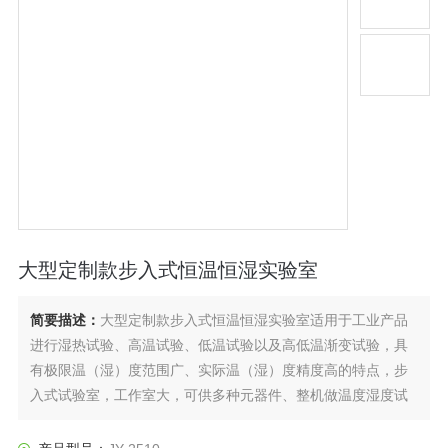
大型定制款步入式恒温恒湿实验室
简要描述：
大型定制款步入式恒温恒湿实验室适用于工业产品
进行湿热试验、高温试验、低温试验以及高低温渐变试验，具
有极限温（湿）度范围广、实际温（湿）度精度高的特点，步
入式试验室，工作室大，可供多种元器件、整机做温度湿度试
验，也可以走进试验室作为生产设备，工作室尺寸可由客户自
定义，符合“环境试验十倍条件"系列标准条件。