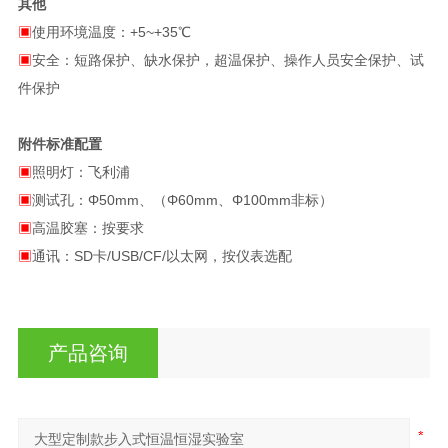
其他
▣
使用环境温度：+5~+35℃
▣
安全：短路保护、缺水保护，超温保护、操作人员安全保护、试
件保护
附件标准配置
▣
照明灯：飞利浦
▣
测试孔：Φ50mm、（Φ60mm、Φ100mm非标）
▣
高温胶塞：按要求
▣
通讯：SD卡/USB/CF/以太网，按仪表选配
产品咨询