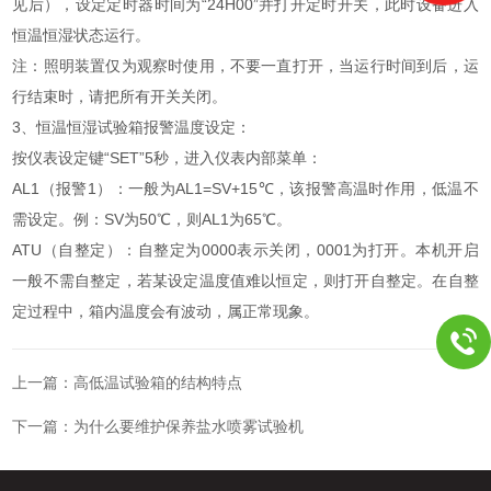
见后），设定定时器时间为“24H00”并打开定时开关，此时设备进入
恒温恒湿状态运行。
注：照明装置仅为观察时使用，不要一直打开，当运行时间到后，运
行结束时，请把所有开关关闭。
3、恒温恒湿试验箱报警温度设定：
按仪表设定键“SET”5秒，进入仪表内部菜单：
AL1（报警1）：一般为AL1=SV+15℃，该报警高温时作用，低温不
需设定。例：SV为50℃，则AL1为65℃。
ATU（自整定）：自整定为0000表示关闭，0001为打开。本机开启
一般不需自整定，若某设定温度值难以恒定，则打开自整定。在自整
定过程中，箱内温度会有波动，属正常现象。
上一篇：
高低温试验箱的结构特点
下一篇：
为什么要维护保养盐水喷雾试验机