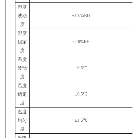
湿度
1
波动
±
.0%RH
度
湿度
稳定
±2.0%RH
度
温度
波动
±0.5℃
度
温度
稳定
±0.5℃
度
温度
1
5
均匀
±
.
℃
度
升降