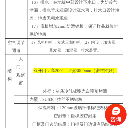
（6）排水：在地板中部设计下水口，为防冷气
泄漏，排水管末端需设计沉水弯，排水口设计堵
盖；地表无积水现象
（7）底板增加2mm防滑钢板，保证样品就位时
保护地板
空气调节
1）风机电机：立式三相电机（2）内设：加热器、
通道
蒸发器、加湿器、排水装置。
大
门，
双
开门：高
20
3000
（
密封性好
）
结
00mm*宽
mm
观察
构
窗
外壁：材质冷轧板哑光白喷塑烤漆
内壁：SUS304拉丝不锈钢板
保温材料：120mm玻璃纤维棉绝热材料
密封带：硅橡胶密封条
门框及门边防结露：门框及门边设有防结露装