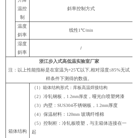
温控
斜率控制方式
制
温度
线性1
℃/min
斜率
湿度
/
斜率
浙江步入式高低温实验室厂家
注：以上性能指标是在室温为+25℃以下,相对湿度≤85%无试
样条件下测得的数值。
（
1）箱体结构形式：库板高温焊接结构
（2）冷轧钢板，
，哑光白喷塑烤漆
1.2mm厚度
（3）内壁：SUS304不锈钢板，
厚度
1.2mm
（4）保温材料：
玻璃纤维棉
120mm
（5）控制柜：冷轧板喷塑，与主箱体连接在一
箱体结构
起