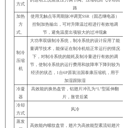
方式
路
加热
使用无触点等周期脉冲调宽SSR（固态继电器）
方
控制加热输出，可对升降温过程进行有效地调
式、
节，避免温度出项较大的过冲现象
大功率双级制冷系统，制冷系统的设计应用了能
量调节技术，能保证在制冷机组正常运行的情况
制冷
下，对制冷系统的能耗及制冷量进行有效的调
压缩
节，使制冷系统的运行费用和故障率下降到较为
机
经济的状态，1台6P原装法国泰康压缩机，用于
加湿跟除湿
冷凝
高效能的换热盘管，铝翅片冲孔为“L"型延伸翻
器
片，胀管后紧
冷却
风冷
方式
蒸发
高效能内螺纹盘管，翅片为高效能型紊流铝翅片