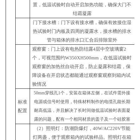
置，低温试验时自动开启加热功能，确保大门不
结霜凝露
门下接水槽：门下设有接水槽，确保有效接住湿
热试验时门内板及四周的凝露水，接水槽的排水
管与箱体的排水口汇合后排除室外
观察窗：门上设有电热防结露4层中空玻璃窗2
个，可视范围约W350XH500mm，在低温试验时
观察窗的加热丝自动开启，防止凝露和结霜，保
障设备在开启状态都能通过观察窗观察到箱内试
验情况
50mm穿线孔1个，安装在箱体左侧，在试件需外接
标准
电源或信号时使用，特殊材料制作的电缆孔能长期
配置
耐高低温，并且解决了长时间做低温试验时表面凝
露的问题，配有一个相同材质的盖子及一个硅胶塞
（2）照明灯：防潮防爆灯，40W/AC220V节能
灯两盏，便于观察箱内的试验样品。照明灯在箱