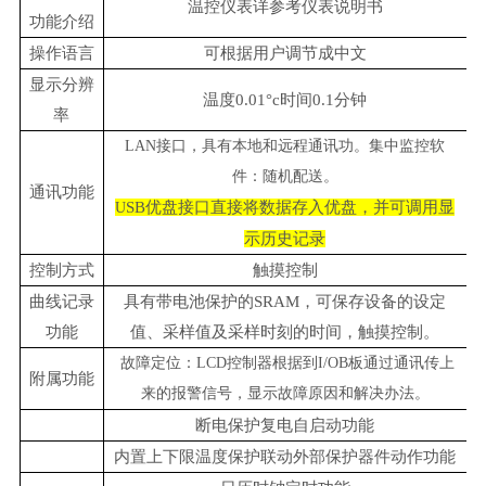
温控仪表详参考仪表说明书
功能介绍
操作语言
可根据用户调节成中文
显示分辨
温度0.01°c时间0.1分钟
率
LAN接口，具有本地和远程通讯功。集中监控软
件：随机配送。
通讯功能
SB
优盘接口直接将数据存入优盘，并可调用显
U
示历史记录
控制方式
触摸控制
曲线记录
具有带电池保护的SRAM，可保存设备的设定
功能
值、采样值及采样时刻的时间，触摸控制。
故障定位：LCD控制器根据到I/OB板通过通讯传上
附属功能
来的报警信号，显示故障原因和解决办法。
断电保护复电自启动功能
内置上下限温度保护联动外部保护器件动作功能