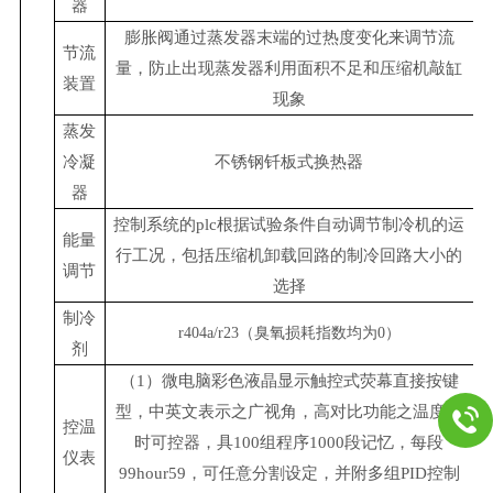
器
膨胀阀通过蒸发器末端的过热度变化来调节流
节流
量，防止出现蒸发器利用面积不足和压缩机敲缸
装置
现象
蒸发
冷凝
不锈钢钎板式换热器
器
控制系统的plc根据试验条件自动调节制冷机的运
能量
行工况，包括压缩机卸载回路的制冷回路大小的
调节
选择
制冷
r404a/r23（臭氧损耗指数均为0）
剂
（1）微电脑彩色液晶显示触控式荧幕直接按键
型，中英文表示之广视角，高对比功能之温度同
控温
时可控器，具100组程序1000段记忆，每段
仪表
99hour59，可任意分割设定，并附多组PID控制