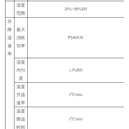
湿度
20%~98%RH
范围
升
降
最大
约
46
温
消耗
KW
速
功率
率
湿度
均匀
±3%RH
度
温度
升温
1℃/min
速率
温度
降温
1℃/min
时间