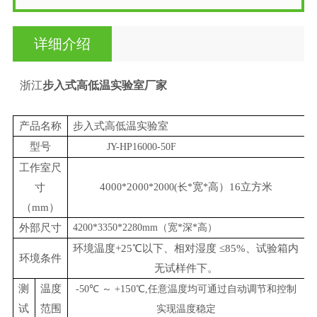
详细介绍
浙江
步入式高低温实验室厂家
产品名称
步入式高低温实验室
型号
JY-HP16000-50F
工作室尺
400
200
0
宽
高）
16
立方米
寸
0*
0*2
00(长
*
*
（mm）
外部尺寸
4200*3350*2280mm（宽*深*高）
环境温度+25℃以下、相对湿度 ≤85%、试验箱内
环境条件
无试样件下。
测
温度
5
-50℃ ～ +1
0℃,任意温度均可通过自动调节和控制
试
范围
实现温度稳定