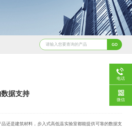
JY-K-48T小型恒温恒湿试验箱半导体行业专用
JY-K
电话
的数据支持
微信
品还是建筑材料，步入式高低温实验室都能提供可靠的数据支