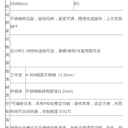
550W/m2
时)
统
试
不锈钢样品架，旋转结构，速度可调，围绕光源旋转，上方安装黑
样
BPT
架
试
验
总计时1~9999h连续可设，暴晒/淋雨/冷凝周期可设
周
期
箱
工作室
# 304镜面不锈钢（1.2mm）
体
材
外箱体
不锈钢板静电喷涂(1.2mm)
质
控
*可编程仪表，具有PID自整定功能，操作简单，设定方便，光照、
制
时间可自动转换，控制精度 0.01℃
加
热
镍铬合金鳍片式不锈钢加热系统，加热功率调节功能，安全，升温