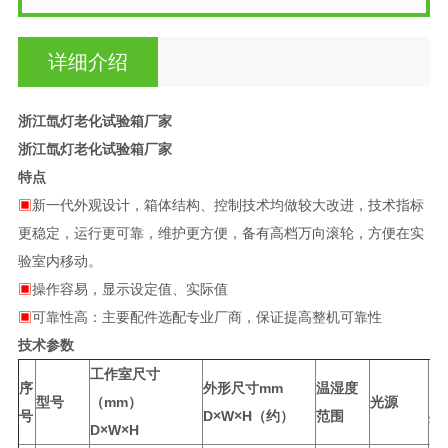
详细介绍
浙江氙灯老化试验箱厂家
浙江氙灯老化试验箱厂家
特点
▣
新一代外观设计，箱体结构、控制技术均做较大改进，技术指标
更稳定，运行更可靠，维护更方便，备有高档万向滚轮，方便在实
验室内移动。
▣
操作容易，显示设定值、实际值
▣
可靠性高：主要配件选配专业厂商，保证提高整机可靠性
技术参数
工作室尺寸
序
外形尺寸mm
温湿度
电
型号
（mm）
光源
号
D×W×H（约）
范围
共
D×W×H