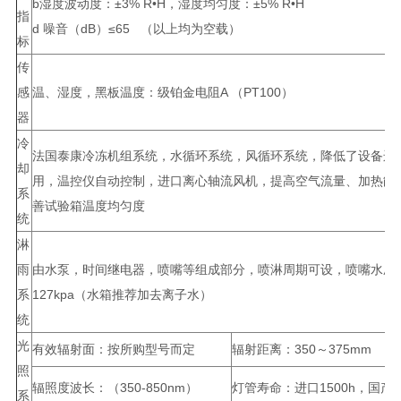
b湿度波动度：±3% R•H，湿度均匀度：±5% R•H
指
d 噪音（dB）≤65 （以上均为空载）
标
传
感
温、湿度，黑板温度：级铂金电阻A （PT100）
器
冷
法国泰康冷冻机组系统，水循环系统，风循环系统，降低了设备运
却
用，温控仪自动控制，进口离心轴流风机，提高空气流量、加热能
系
善试验箱温度均匀度
统
淋
雨
由水泵，时间继电器，喷嘴等组成部分，喷淋周期可设，喷嘴水压7
系
127kpa（水箱推荐加去离子水）
统
光
有效辐射面：按所购型号而定
辐射距离：350～375mm
照
辐照度波长：（350-850nm）
灯管寿命：进口1500h，国产8
系