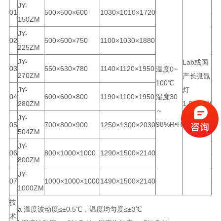
JY-
01
500×500×600
1030×1010×1720
38
150ZM
JY-
02
500×600×750
1100×1030×1880
38
225ZM
JY-
Lab或国
03
550×630×780
1140×1120×1950
38
温度0~
270ZM
产长弧氙
100℃
JY-
灯
04
600×600×800
1190×1100×1950
湿度30
38
280ZM
1.8~6KW
～
选配
JY-
98%R•H
05
700×800×900
1250×1300×2030
38
504ZM
JY-
06
800×1000×1000
1290×1500×2140
38
800ZM
JY-
07
1000×1000×1000
1490×1500×2140
38
1000ZM
技
a 温度波动度≤±0.5℃，温度均匀度≤±3℃
术