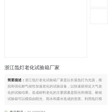
浙江氙灯老化试验箱厂家
简要描述：
浙江氙灯老化试验箱厂家是以长弧氙灯为光源，模
拟和强化耐气候性加速老化的试验设备，以快速获得近大气老
化的试验结果。造成材料老化的主要因素是阳光和潮湿。耐候
试验箱可以模拟由阳光、雨水和露水造成的危害。利用氙灯模
拟阳光照射的效果，利用冷凝湿气模拟雨水和露水，被测材料
放置在一定温度下的光照和潮气交替的循环程序中进行测试，