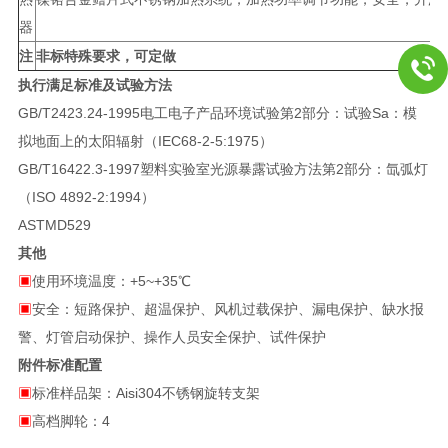
器
注
非标特殊要求，可定做
执行满足标准及试验方法
GB/T2423.24-1995电工电子产品环境试验第2部分：试验Sa：模
拟地面上的太阳辐射（IEC68-2-5:1975）
GB/T16422.3-1997塑料实验室光源暴露试验方法第2部分：氙弧灯
（ISO 4892-2:1994）
ASTMD529
其他
▣
使用环境温度：+5~+35℃
▣
安全：短路保护、超温保护、风机过载保护、漏电保护、缺水报
警、灯管启动保护、操作人员安全保护、试件保护
附件标准配置
▣
标准样品架：Aisi304不锈钢旋转支架
▣
高档脚轮：4