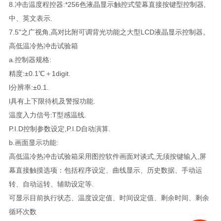
8.冲击温度程控器:*256色液晶显示触控式莹幕直接按键型控制器,
中、英文表示.
7.5"之广视角,高对比附可调背光功能之大型LCD液晶显示控制器。
高低温冷热冲击试验箱
a.控制器规格:
精度:±0.1℃＋1digit.
l分辨率:±0.1.
l具有上下限待机及警报功能.
温度入力信号:T型感温线.
P.I.D控制参数设定,P.I.D自动演算.
b.画面显示功能:
高低温冷热冲击试验箱采用图控软件画面对谈式,无须按键输入,屏
幕直接触摸选项：包括程序设定、曲线显示、历史数据、手动运
转、自动运转、辅助设定等.
可显示目前执行状态、温度设定值、时间设定值、剩余时间、剩余
循环次数