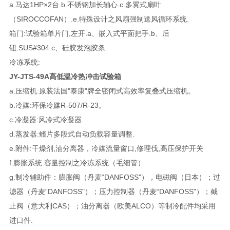
a.马达1HP×2台.b.不锈钢加长轴心.c.多翼式扇叶
（SIROCCOFAN）.e.特殊设计之风扇强制送风循环系统.
箱门:试验箱单片门,左开.a、嵌入式平面把手.b、后
钮:SUS#304.c、硅胶发泡胶条.
冷冻系统:
JY-JTS-49A高低温冷热冲击试验箱
a.压缩机:原装法国"泰康"牌全密闭式高效率复叠式压缩机。
b.冷媒:环保冷媒R-507/R-23。
c.冷凝器:风冷式冷凝器.
d.蒸发器:鳍片多段式自动负载容量调整.
e.附件:干燥剂,油分离器，冷媒流量窗口,修理伐,高压保护开关
f.膨胀系统:容量控制之冷冻系统（毛细管）
g.制冷辅助件：膨胀阀（丹麦“DANFOSS"），电磁阀（日本）；过
滤器（丹麦“DANFOSS"）；压力控制器（丹麦“DANFOSS"）；截
止阀（意大利CAS）；油分离器（欧美ALCO）等制冷配件均采用
进口件.