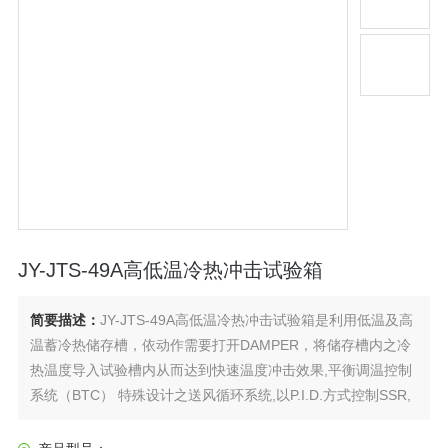
JY-JTS-49A高低温冷热冲击试验箱
简要描述：
JY-JTS-49A高低温冷热冲击试验箱是利用低温及高
温蓄冷热储存槽，依动作需要打开DAMPER，将储存槽内之冷
热温度导入试验槽内从而达到快速温度冲击效果,平衡调温控制
系统（BTC） 特殊设计之送风循环系统,以P.I.D.方式控制SSR,
使系统之加热量等于热损耗量,故能长期稳定的使用。：