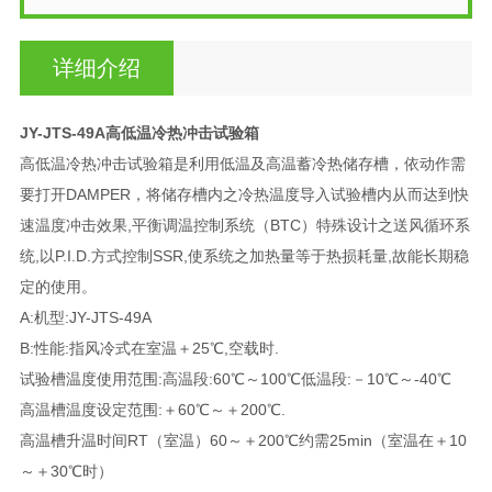
详细介绍
JY-JTS-49A高低温冷热冲击试验箱
高低温冷热冲击试验箱是利用低温及高温蓄冷热储存槽，依动作需
要打开DAMPER，将储存槽内之冷热温度导入试验槽内从而达到快
速温度冲击效果,平衡调温控制系统（BTC）特殊设计之送风循环系
统,以P.I.D.方式控制SSR,使系统之加热量等于热损耗量,故能长期稳
定的使用。
A:机型:JY-JTS-49A
B:性能:指风冷式在室温＋25℃,空载时.
试验槽温度使用范围:高温段:60℃～100℃低温段:－10℃～-40℃
高温槽温度设定范围:＋60℃～＋200℃.
高温槽升温时间RT（室温）60～＋200℃约需25min（室温在＋10
～＋30℃时）