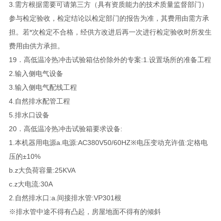
3.需方根据需要可请第三方（具有资质能力的技术质量监督部门）
参与检定验收，检定结论以检定部门的报告为准，其费用由需方承
担。若*次检定不合格，经供方改进后再一次进行检定验收时所发生
费用由供方承担。
19．高低温冷热冲击试验箱估价除外的专案:1.设置场所的准备工程
2.输入侧电气设备
3.输入侧电气配线工程
4.自然排水配管工程
5.排水口设备
20．高低温冷热冲击试验箱要求设备:
1.本机器用电源a.电源:AC380V50/60HZ※电压变动充许值:定格电
压的±10%
b.z大负荷容量:25KVA
c.z大电流:30A
2.自然排水口:a.间接排水管:VP301根
※排水管中途不得有凸起，房屋地面不得有的倾斜