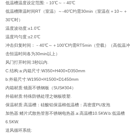
低温槽温度设定范围:－10℃～－40℃
低温槽降温时间RT（室温）～-40℃约需30min（室温在＋10～＋
30℃时）
温度波动度:±1.0℃
温度均匀度:±2.0℃
冲击归复时间：－40℃～＋100℃约需RT5min（空载）（高低温冲
击恒温时间各为30min以上）
风门打开时间:3秒以内.
C.结构:a:内箱尺寸:W350×H400×D350mm
b:外箱尺寸:W1950×H1500×D1450mm
内箱材质:镜面不锈钢板（SUS#304）
外箱材质:特殊防锈处理之钢板喷塑.
保温材质:高温槽：硅酸铝保温棉低温槽：高密度PU发泡
加热器:鳍片式散热管形不锈钢电热器.a:高温槽10.5KW.b:低温槽
6.5KW.
送风循环系统: