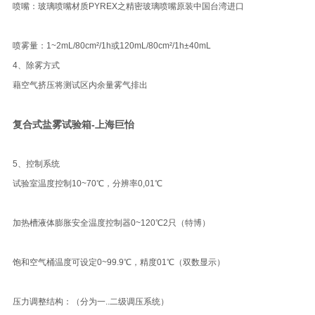
喷嘴：玻璃喷嘴材质PYREX之精密玻璃喷嘴原装中国台湾进口
喷雾量：1~2mL/80cm²/1h或120mL/80cm²/1h±40mL
4、除雾方式
藉空气挤压将测试区内余量雾气排出
复合式盐雾试验箱-上海巨怡
5、控制系统
试验室温度控制10~70℃，分辨率0,01℃
加热槽液体膨胀安全温度控制器0~120℃2只（特博）
饱和空气桶温度可设定0~99.9℃，精度01℃（双数显示）
压力调整结构：（分为一..二级调压系统）