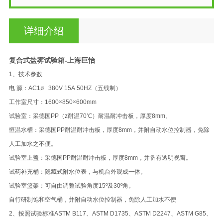
详细介绍
复合式盐雾试验箱-上海巨怡
1、技术参数
电 源：AC1ø 380V 15A 50HZ（五线制）
工作室尺寸：1600×850×600mm
试验室：采德国PP（z耐温70℃）耐温耐冲击板，厚度8mm。
恒温水槽：采德国PP耐温耐冲击板，厚度8mm，并附自动水位控制器，免除
人工加水之不便。
试验室上盖：采德国PP耐温耐冲击板，厚度8mm，并备有透明视窗。
试药补充桶：隐藏式附水位表，与机台外观成一体。
试验室篮架：可自由调整试验角度15º及30º角。
自行研制饱和空气桶，并附自动水位控制器，免除人工加水不便
2、按照试验标准ASTM B117、ASTM D1735、ASTM D2247、ASTM G85、