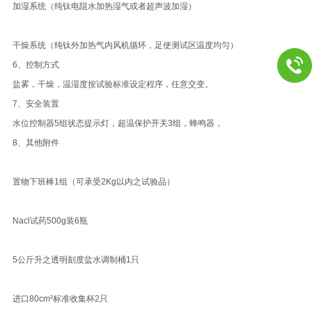
加湿系统（纯钛电阻水加热湿气或者超声波加湿）
干燥系统（纯钛外加热气内风机循环，足使测试区温度均匀）
6、控制方式
盐雾，干燥，温湿度按试验标准设定程序，任意交变。
7、安全装置
水位控制器5组状态提示灯，超温保护开关3组，蜂鸣器，
8、其他附件
置物下班棒1组（可承受2Kg以内之试验品）
Nacl试药500g装6瓶
5公斤升之透明刻度盐水调制桶1只
进口80cm²标准收集杯2只