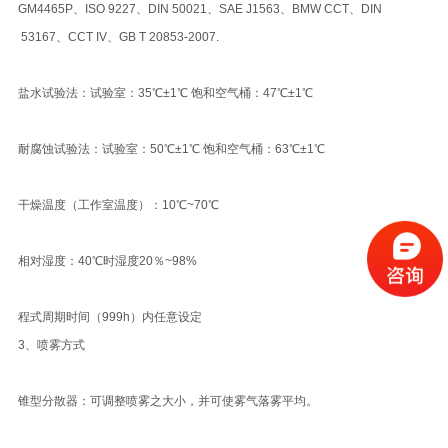
GM4465P、ISO 9227、DIN 50021、SAE J1563、BMW CCT、DIN
53167、CCT IV、GB T 20853-2007.
盐水试验法：试验室：35℃±1℃ 饱和空气桶：47℃±1℃
耐腐蚀试验法：试验室：50℃±1℃ 饱和空气桶：63℃±1℃
干燥温度（工作室温度）：10℃~70℃
相对湿度：40℃时湿度20％~98%
程式周期时间（999h）内任意设定
3、喷雾方式
锥型分散器：可调整喷雾之大小，并可使雾气落雾平均。