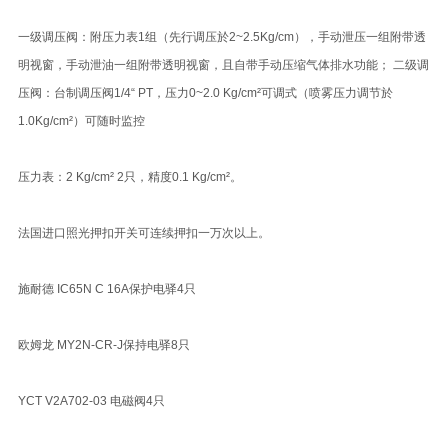
一级调压阀：附压力表1组（先行调压於2~2.5Kg/cm），手动泄压一组附带透
明视窗，手动泄油一组附带透明视窗，且自带手动压缩气体排水功能； 二级调
压阀：台制调压阀1/4“ PT，压力0~2.0 Kg/cm²可调式（喷雾压力调节於
1.0Kg/cm²）可随时监控
压力表：2 Kg/cm² 2只，精度0.1 Kg/cm²。
法国进口照光押扣开关可连续押扣一万次以上。
施耐德 IC65N C 16A保护电驿4只
欧姆龙 MY2N-CR-J保持电驿8只
YCT V2A702-03 电磁阀4只