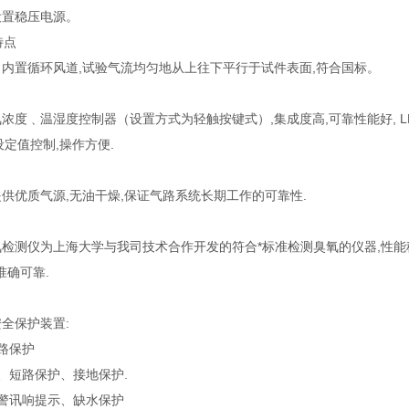
设置稳压电源。
特点
：内置循环风道,试验气流均匀地从上往下平行于试件表面,符合国标。
氧浓度﹑温湿度控制器（设置方式为轻触按键式）,集成度高,可靠性能好, LE
D设定值控制,操作方便.
提供优质气源,无油干燥,保证气路系统长期工作的可靠性.
氧检测仪为上海大学与我司技术合作开发的符合*标准检测臭氧的仪器,性能稳
准确可靠.
安全保护装置:
短路保护
载、短路保护、接地保护.
报警讯响提示、缺水保护