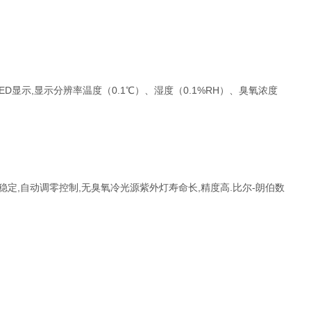
D显示,显示分辨率温度（0.1℃）、湿度（0.1%RH）、臭氧浓度
定,自动调零控制,无臭氧冷光源紫外灯寿命长,精度高.比尔-朗伯数