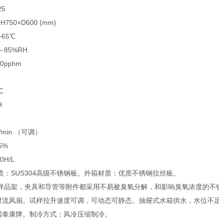
25
H750×D600 (mm)
~65℃
～85%RH
0pphm
℃
H
min （可调）
5%
0H/L
质：SUS304高级不锈钢板。外箱材质：优质不锈钢拉丝板。
的样品架，夹具和导管等附件都采用不易被臭氧分解，和影响臭氧浓度的不
对流风扇。试样拉升速度可调，可动态可静态。抽屉式水箱供水，水位不
国泰康牌。制冷方式：风冷压缩制冷。