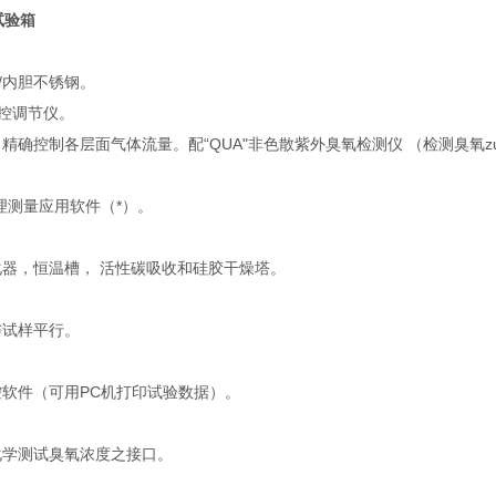
试验箱
/内胆不锈钢。
程控调节仪。
，精确控制各层面气体流量。配“QUA"非色散紫外臭氧检测仪 （检测臭氧zu
原理测量应用软件（*）。
化器，恒温槽， 活性碳吸收和硅胶干燥塔。
与试样平行。
控软件（可用PC机打印试验数据）。
化学测试臭氧浓度之接口。