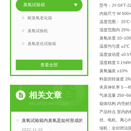
臭氧试验箱
型号：JY-GFT-2
内箱尺寸:W 500×
耐臭氧老化箱
温度范围： 25℃
湿度范围内 25%
臭氧试验机
臭氧浓度 10~100
臭氧老化试验箱
温度均匀度 ±2℃
温度波动度 ±0.5
湿度精度 0.1%R
查看全部
臭氧偏差 ≤10%
料架回转速度 2R/
夹具伸长率 5～4
相关文章
气体流量 250~56
RELATED ARTICLES
箱体结构 内壳材
产品特点 室内
丝。电机、离心
臭氧试验箱内臭氧是如何形成的？
缩机：全封闭法
2022-11-02