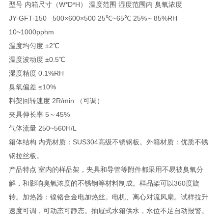
型号 内箱尺寸（W*D*H） 温度范围 湿度范围内 臭氧浓度
JY-GFT-150 500×600×500 25℃~65℃ 25%～85%RH
10~1000pphm
温度均匀度 ±2℃
温度波动度 ±0.5℃
湿度精度 0.1%RH
臭氧偏差 ≤10%
料架回转速度 2R/min （可调）
夹具伸长率 5～45%
气体流量 250~560H/L
箱体结构 内壳材质：SUS304高级不锈钢板。外箱材质：优质不锈
钢拉丝板。
产品特点 室内的样品架，夹具和导管等附件都采用不易被臭氧分
解，和影响臭氧浓度的不锈钢等材料制成。样品架可以360度旋
转。加热器：镍铬合金电加热丝。电机、离心对流风扇。试样拉升
速度可调，可动态可静态。抽屉式水箱供水，水位不足自动报警。