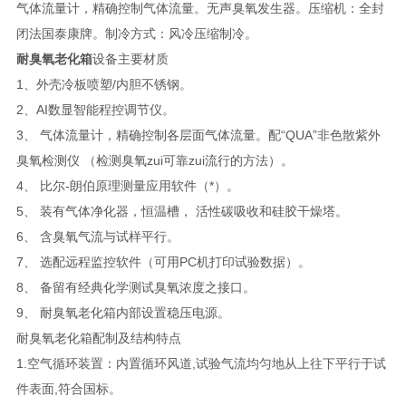
气体流量计，精确控制气体流量。无声臭氧发生器。压缩机：全封
闭法国泰康牌。制冷方式：风冷压缩制冷。
耐臭氧老化箱
设备主要材质
1、外壳冷板喷塑/内胆不锈钢。
2、AI数显智能程控调节仪。
3、 气体流量计，精确控制各层面气体流量。配“QUA”非色散紫外
臭氧检测仪 （检测臭氧zui可靠zui流行的方法）。
4、 比尔-朗伯原理测量应用软件（*）。
5、 装有气体净化器，恒温槽， 活性碳吸收和硅胶干燥塔。
6、 含臭氧气流与试样平行。
7、 选配远程监控软件（可用PC机打印试验数据）。
8、 备留有经典化学测试臭氧浓度之接口。
9、 耐臭氧老化箱内部设置稳压电源。
耐臭氧老化箱配制及结构特点
1.空气循环装置：内置循环风道,试验气流均匀地从上往下平行于试
件表面,符合国标。