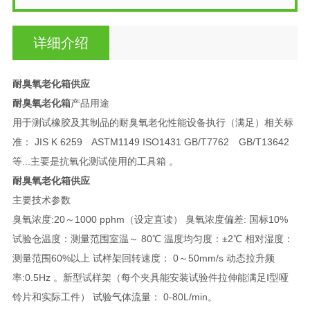
详细介绍
耐臭氧老化箱供应
耐臭氧老化箱
产品用途
用于测试橡胶及其制品的耐臭氧老化性能设备执行（满足）相关标
准： JIS K 6259 ASTM1149 ISO1431 GB/T7762 GB/T13642
等...主要是抗氧化测试使用的工具箱 。
耐臭氧老化箱供应
主要技术参数
臭氧浓度:20～1000 pphm（设定直读） 臭氧浓度偏差: 国标10%
试验仓温度：测量范围室温～ 80℃ 温度均匀度：±2℃ 相对湿度：
测量范围60%以上 试样架回转速度： 0～50mm/s 动态拉升频
率:0.5Hz 。新型试样架（每个夹具能安装试验件拉伸能满足Ⅰ型哑
铃片和实际工件） 试验气体流量： 0-80L/min。