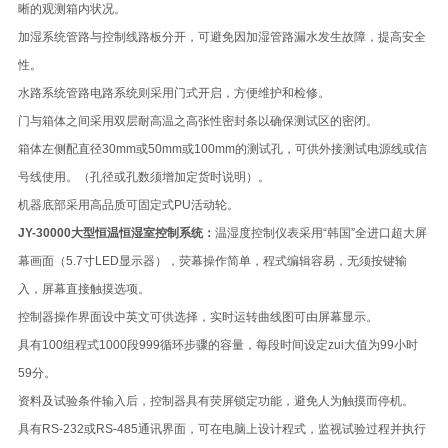
晰的观测箱内状况。
加湿系统管路与控制线路板分开，可避免因加湿管路漏水发生故障，提高安全
性。
水路系统管路电路系统则采用门式开启，方便维护和检修。
门与箱体之间采用双层耐高温之高张性密封条以确保测试区的密闭。
箱体左侧配直径30mm或50mm或100mm的测试孔，可供外接测试电源线或信
号线使用。（孔径或孔数须增加
定货时说明）。
机器底部采用高品质可固定式PU活动轮。
JY-30000大型恒温恒湿室控制系统：
温湿度控制仪表采用
“
韩国
”
全进口超大屏
幕画面（
5.7
寸
LED
显示器），荧幕操作简单，程式编辑容易，无须按键输
入，屏幕直接触摸选项。
控制器操作界面设中英文可供选择，实时运转曲线图可由屏幕显示。
具有
100
组程式
1000
段
999
循环步骤的容量，每段时间设定zui大值为
99
小时
59
分。
资料及试验条件输入后，控制器具有荧屏锁定功能，避免人为触摸而停机。
具有
RS-232
或
RS-485
通讯界面，可在电脑上设计程式，监视试验过程并执行