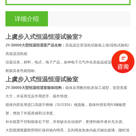
详细介绍
上虞步入式恒温恒湿试验室
?
JY-30000大型恒温恒湿室产品名称：
高低温交变湿热试验箱上海
/
湿热试验机
/
高低温湿热箱
仪器仪表，材料，电式，电子产品，各种电子元气件在高低温或湿热环境下，
检验其各性能指标。
上虞步入式恒温恒湿试验室
JY-30000大型恒温恒湿室箱体结构：
箱体采用数控机床加工成型，造型美观
大方，并采用无反作用把手，操作简便。
箱体内胆采用进口高级不锈钢（SUS304）镜面板，箱体外胆采用A3钢板喷
塑，增加了外观质感和洁净度。
补水箱置于控制箱体右下部，并有缺水自动保护，更便利操作者补充水源。
大型观测视窗附照明灯保持箱内明亮，且利用发热体内嵌式钢化玻璃，随时清