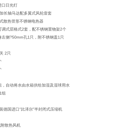
进口日光灯
W加长轴马达配多翼式风轮壹套
片式散热管形不锈钢电热器
可调式层格式2套，配不锈钢置物架2个
身左侧?50mm孔1只，附不锈钢盖1只
关 2只
个
个
1组，自动将水由水箱供给加湿及湿球用水
1组
装德国进口“比泽尔"半封闭式压缩机
式附散热风机