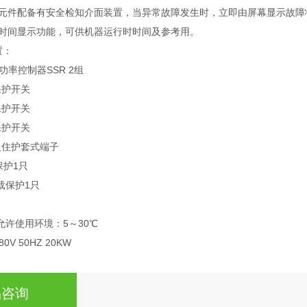
主要元件配备有安全检知介面装置，当异常故障发生时，立即由屏幕显示故
积时间显示功能，可供机器运行时时间及参考用。
置：
功率控制器SSR 2组
保护开关
保护开关
保护开关
及住护套式端子
载保护1只
过载保护1只
允许使用环境：5～30℃
V 50HZ 20KW
品咨询