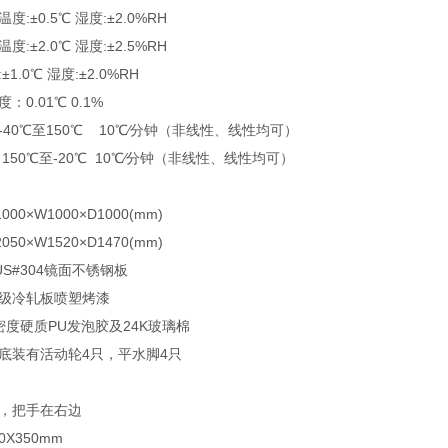
:±0.5℃ 湿度:±2.0%RH
:±2.0℃ 湿度:±2.5%RH
1.0℃ 湿度:±2.0%RH
0.01℃ 0.1%
40℃至150℃ 10℃∕分钟（非线性、线性均可）
150℃至-20℃ 10℃∕分钟（非线性、线性均可）
0×W1000×D1000(mm)
0×W1520×D1470(mm)
S#304镜面不锈钢板
高级冷轧板喷塑烤漆
密度硬质PU发泡胶及24K玻璃棉
底装有活动轮4只，平水脚4只
门，把手在右边
0X350mm