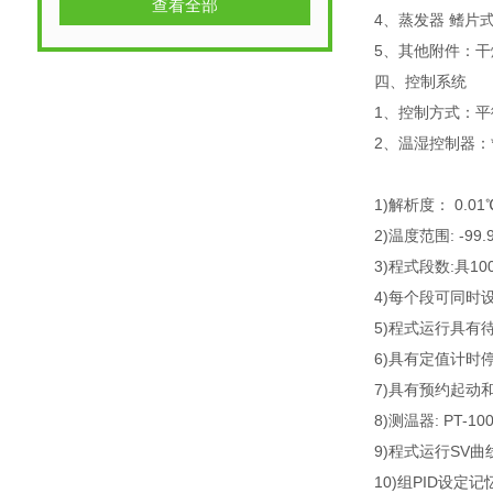
查看全部
4、蒸发器 鳍片
5、其他附件：
四、控制系统
1、控制方式：平
2、温湿控制器：
1)解析度： 0.01℃
2)温度范围: -99.
3)程式段数:具1
4)每个段可同时
5)程式运行具有
6)具有定值计时
7)具有预约起动
8)测温器: PT-10
9)程式运行SV曲
10)组PID设定