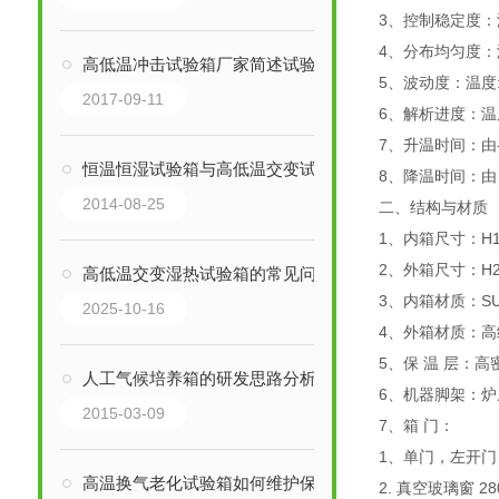
3、控制稳定度：温度
4、分布均匀度：温度
高低温冲击试验箱厂家简述试验五部曲
5、波动度：温度:±
2017-09-11
6、解析进度：温度：
7、升温时间：由-
恒温恒湿试验箱与高低温交变试验箱的区别：巨怡品牌
8、降温时间：由 
2014-08-25
二、结构与材质
1、内箱尺寸：H100
2、外箱尺寸：H205
高低温交变湿热试验箱的常见问题相应解决方法分享
3、内箱材质：SU
2025-10-16
4、外箱材质：
5、保 温 层：高
人工气候培养箱的研发思路分析
6、机器脚架：炉
2015-03-09
7、箱 门：
1、单门，左开
高温换气老化试验箱如何维护保养
2. 真空玻璃窗 28