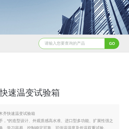
JY-K-48T小型恒温恒湿试验箱半导体行业专用
JY-K
快速温变试验箱
木齐快速温变试验箱
手，*的造型设计、外观质感高水准、进口型多功能、扩展性强之
单、学习容易、控制稳定可靠、可供温湿度及低温双重试验。