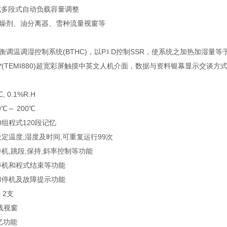
式多段式自动负载容量调整
干燥剂、油分离器、雪种流量视窗等
衡调温调湿控制系统(BTHC)，以P.I.D控制SSR，使系统之加热加湿
*(TEMI880)超宽彩屏触摸中英文人机介面，数据与资料银幕显示交谈
, 0.1%R.H
9℃～ 200℃
00组程式120段记忆
设定温度,湿度及时间,可重复运行99次
待机,跳段,保持,斜率控制等功能
停机和程式结束等功能
和停机及故障提示功能
0 2支
线视窗
记忆功能