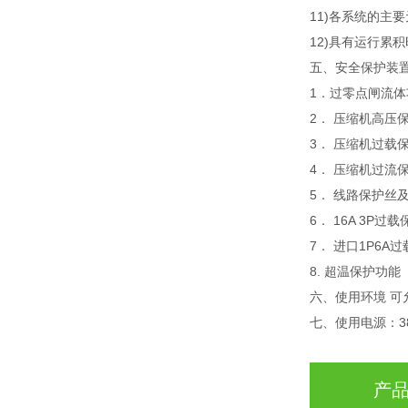
11)各系统的
12)具有运行累
五、安全保护装
1．过零点闸流体
2． 压缩机高压
3． 压缩机过载
4． 压缩机过流
5． 线路保护丝
6． 16A 3P过
7． 进口1P6A
8. 超温保护功能
六、使用环境 可
七、使用电源：380
产