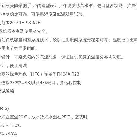
全新欧美防爆把手，*的造型设计、外观质感高水准、进口型多功能、扩展
、控制稳定可靠、可供温湿度及低温双重试验。
围20%RH-98%RH
确保机器本身及使用者安全。
自动负载容量调整系统技术，较以往膨胀阀系统更稳定可靠。温度控制更
使用者节约宝贵时间。
环设计，可避免箱内的气流死角，保证提供优良的温度分布均匀度。
设计，便于清洗。
的绿色环保（HFC）制冷剂R404A R23
连接232或USB,以及485端口，并远程控制
变试验箱
R-S)
式在室温20℃，或水冷式水温在25℃，空载时
0℃～150℃
℅～98℅