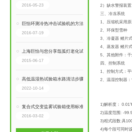
2016-05-23
2）缺水警报装置
三、冷冻系统
1、压缩机采用原
巨怡环测冷热冲击试验机的方法：
2、环保型雪种
2016-07-19
3、冷凝器 鳍片
4、蒸发器 鳍片
上海巨怡与您分享氙弧灯老化试验箱辐照度的深度分析
5、其他附件：
2015-06-17
四、控制系统
1、控制方式：平
高低温湿热试验箱水路清洁步骤
2、温湿控制器：
2022-10-14
1)解析度： 0.01℃
复合式交变盐雾试验箱使用标准
2)温度范围: -99.
2016-03-02
3)程式段数:具1
4)每个段可同时