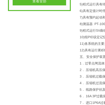
查看全部
5)程式运行具有
6)具有定值计时
7)具有预约起动
8)测温器: PT-10
9)程式运行SV曲
10)组PID设定
11)各系统的
12)具有运行累
五、安全保护装
1．过零点闸流体
2． 压缩机高压
3． 压缩机过载
4． 压缩机过流
5． 线路保护丝
6． 16A 3P过
7． 进口1P6A