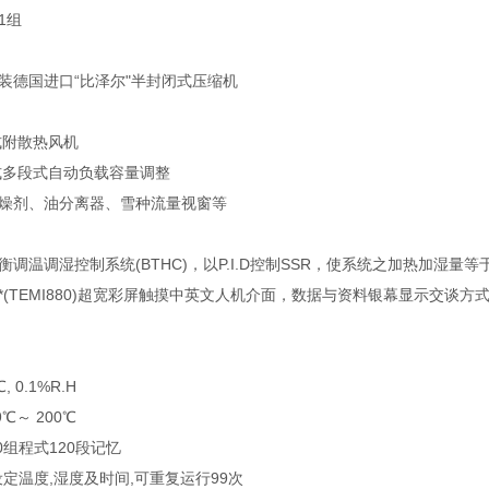
1组
装德国进口“比泽尔"半封闭式压缩机
式附散热风机
式多段式自动负载容量调整
干燥剂、油分离器、雪种流量视窗等
衡调温调湿控制系统(BTHC)，以P.I.D控制SSR，使系统之加热加湿
*(TEMI880)超宽彩屏触摸中英文人机介面，数据与资料银幕显示交谈
, 0.1%R.H
9℃～ 200℃
00组程式120段记忆
设定温度,湿度及时间,可重复运行99次