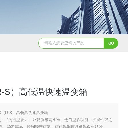
JY-K-48T小型恒温恒湿试验箱半导体行业专用
JY-K
（R-S）高低温快速温变箱
-80（R-S）高低温快速温变箱
手，*的造型设计、外观质感高水准、进口型多功能、扩展性强之
单、学习容易、控制稳定可靠、可供温湿度及低温双重试验。