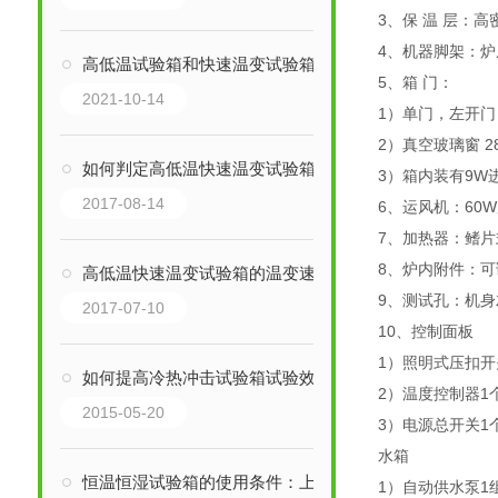
3、保 温 层：高
4、机器脚架：炉
高低温试验箱和快速温变试验箱有什么区别？
5、箱 门：
2021-10-14
1）单门，左开
2）真空玻璃窗 28
如何判定高低温快速温变试验箱是制冷剂漏泄
3）箱内装有9W
2017-08-14
6、运风机：60
7、加热器：鳍
8、炉内附件：可
高低温快速温变试验箱的温变速率说明
9、测试孔：机身
2017-07-10
10、控制面板
1）照明式压扣开
如何提高冷热冲击试验箱试验效果
2）温度控制器1
2015-05-20
3）电源总开关1
水箱
恒温恒湿试验箱的使用条件：上海巨怡环测
1）自动供水泵