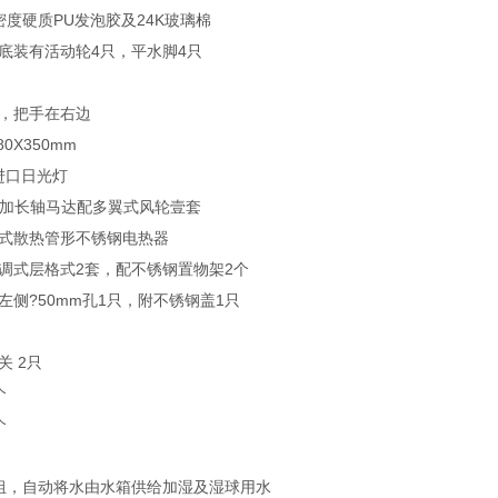
密度硬质PU发泡胶及24K玻璃棉
底装有活动轮4只，平水脚4只
门，把手在右边
0X350mm
进口日光灯
W加长轴马达配多翼式风轮壹套
片式散热管形不锈钢电热器
调式层格式2套，配不锈钢置物架2个
左侧?50mm孔1只，附不锈钢盖1只
关 2只
个
个
1组，自动将水由水箱供给加湿及湿球用水