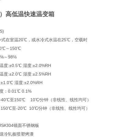
R-S）高低温快速温变箱
S)
式在室温20℃，或水冷式水温在25℃，空载时
0℃～150℃
℅～98℅
:±0.5℃ 湿度:±2.0%RH
:±2.0℃ 湿度:±2.5%RH
1.0℃ 湿度:±2.0%RH
0.01℃ 0.1%
40℃至150℃ 10℃∕分钟（非线性、线性均可）
150℃至-20℃ 10℃∕分钟（非线性、线性均可）
S#304镜面不锈钢板
高级冷轧板喷塑烤漆