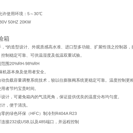
允许使用环境：5～30℃
V 50HZ 20KW
验箱
手，*的造型设计、外观质感高水准、进口型多功能、扩展性强之控制器，
、控制稳定可靠、可供温湿度及低温双重试验。
围20%RH-98%RH
确保机器本身及使用者安全。
自动负载容量调整系统技术，较以往膨胀阀系统更稳定可靠。温度控制更
使用者节约宝贵时间。
环设计，可避免箱内的气流死角，保证提供优良的温度分布均匀度。
设计，便于清洗。
的绿色环保（HFC）制冷剂R404A R23
连接232或USB,以及485端口，并远程控制