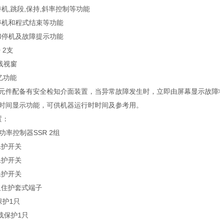
待机,跳段,保持,斜率控制等功能
停机和程式结束等功能
和停机及故障提示功能
0 2支
线视窗
记忆功能
主要元件配备有安全检知介面装置，当异常故障发生时，立即由屏幕显示故
积时间显示功能，可供机器运行时时间及参考用。
置：
功率控制器SSR 2组
保护开关
保护开关
保护开关
及住护套式端子
载保护1只
过载保护1只