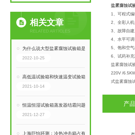
盐雾腐蚀试
1、可程式编辑
相关文章
2、全彩人机控
3、故障自建系
RELATED ARTICLES
4、水平可调整
5、饱和空气桶采
为什么说大型盐雾腐蚀试验箱是“三防”设备？
6、试药补充瓶
2022-10-25
盐雾腐蚀试验
220V /6.5
高低温试验箱和快速温变试验箱有什么区别？
式盐雾腐蚀试验
2021-10-14
产
恒温恒湿试验箱蒸发器结霜问题的解决方案
2021-12-27
上海巨怡环测：冷热冲击箱占有市场优势！
产