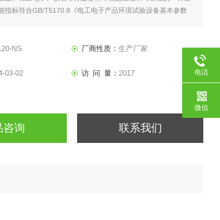
指标符合GB/T5170.8《电工电子产品环境试验设备基本参数
。该盐雾腐蚀试验箱可按GB/T2423.17《电子电工产品基本环
Ka：盐雾试验方法》，用于中性盐雾试验，也可用于醋酸盐雾试
120-NS
厂商性质：
生产厂家
电话
4-03-02
访 问 量：
2017
微信
品咨询
联系我们