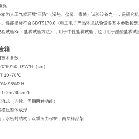
概况：
为人工气候环境“三防”（湿热、盐雾、霉菌）试验设备之一，是研究机
。性能指标符合GB/T5170.8《电工电子产品环境试验设备基本参数检定方
规程试验Ka：盐雾试验方法》，用于中性盐雾试验，也可用于醋酸盐雾试
验箱
箱
技术参数：
80*60 D*W*H（cm）
10~70℃
~98%R.H
ml/80cm2h
流式（连续、周期两种功能）
模压整体成形
水密封结构，双重压力保护，两层样品架