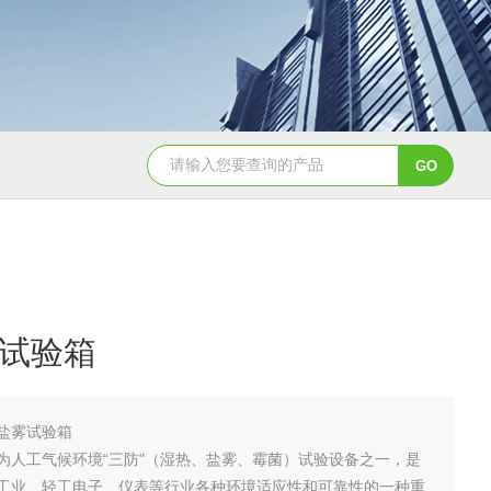
JY-K-48T小型恒温恒湿试验箱半导体行业专用
JY-K
试验箱
盐雾试验箱
为人工气候环境“三防"（湿热、盐雾、霉菌）试验设备之一，是
工业、轻工电子、仪表等行业各种环境适应性和可靠性的一种重