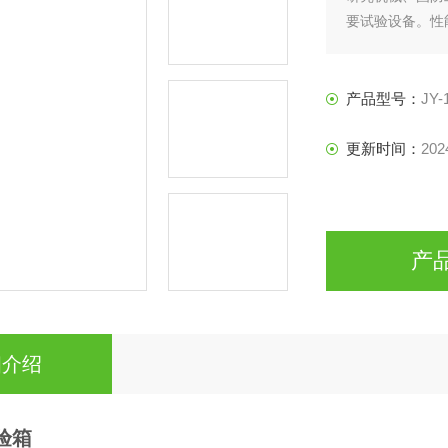
要试验设备。性能
检定方法》的要求
境试验规程试验
验。
产品型号：
JY-
更新时间：
202
产
细介绍
验箱