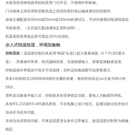
水路系统管路电路系统则采用门式开启，方便维护和检修。
门与箱体之间采用双层耐高温之高张性密封条以确保测试区的密闭。
箱体左侧配直径30mm或50mm或100mm的测试孔，可供外接测试电源线或信
号线使用。（孔径或孔数须增加
定货时说明）。
机器底部采用高品质可固定式PU活动轮。
步入式恒温恒湿，环境实验舱
控制系统：
温湿度控制仪表采用
“
韩国
”
全进口超大屏幕画面（
5.7
寸
LED
显示
器），荧幕操作简单，程式编辑容易，无须按键输入，屏幕直接触摸选项。
控制器操作界面设中英文可供选择，实时运转曲线图可由屏幕显示。
具有
100
组程式
1000
段
999
循环步骤的容量，每段时间设定zui大值为
99
小时
59
分。
资料及试验条件输入后，控制器具有荧屏锁定功能，避免人为触摸而停机。
具有
RS-232
或
RS-485
通讯界面，可在电脑上设计程式，监视试验过程并执行
自动开关机等功能。
具有自动演算的功能，可将温湿度变化条件立即修正，使温湿度控制更为精确
稳定。