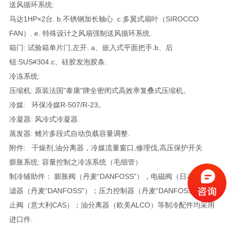
送风循环系统:
马达1HP×2台. b.不锈钢加长轴心. c.多翼式扇叶（SIROCCO
FAN）. e. 特殊设计之风扇强制送风循环系统.
箱门: 试验箱单片门,左开. a、嵌入式平面把手.b、后
钮:SUS#304.c、硅胶发泡胶条.
冷冻系统:
压缩机: 原装法国"泰康"牌全密闭式高效率复叠式压缩机。
冷媒: 环保冷媒R-507/R-23。
冷凝器: 风冷式冷凝器.
蒸发器: 鳍片多段式自动负载容量调整.
附件: 干燥剂,油分离器，冷媒流量窗口,修理伐,高压保护开关
膨胀系统: 容量控制之冷冻系统（毛细管）
制冷辅助件： 膨胀阀（丹麦“DANFOSS"），电磁阀（日本）；过
滤器（丹麦“DANFOSS"）；压力控制器（丹麦“DANFOSS"）；截
止阀（意大利CAS）；油分离器（欧美ALCO）等制冷配件均采用
进口件.