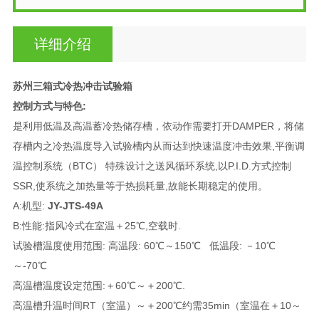
详细介绍
苏州三箱式冷热冲击试验箱
控制方式与特色:
是利用低温及高温蓄冷热储存槽，依动作需要打开DAMPER，将储
存槽内之冷热温度导入试验槽内从而达到快速温度冲击效果,平衡调
温控制系统（BTC） 特殊设计之送风循环系统,以P.I.D.方式控制
SSR,使系统之加热量等于热损耗量,故能长期稳定的使用。
A:机型:
JY-JTS-49A
B:性能:指风冷式在室温＋25℃,空载时.
试验槽温度使用范围: 高温段: 60℃～150℃ 低温段: －10℃
～-70℃
高温槽温度设定范围:＋60℃～＋200℃.
高温槽升温时间RT（室温）～＋200℃约需35min（室温在＋10～