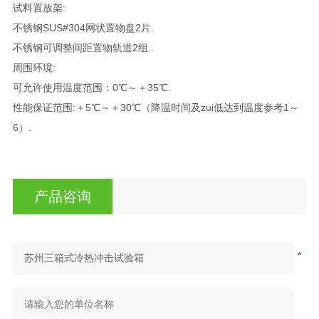
试料置放架:
不锈钢SUS#304网状置物盘2片.
不锈钢可调整间距置物轨道2组..
周围环境:
可允许使用温度范围：0℃～＋35℃.
性能保证范围:＋5℃～＋30℃（降温时间及zui低达到温度参考1～
6）.
产品咨询