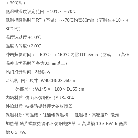
＋30℃时）
低温槽温度设定范围:－10℃～－70℃
低温槽降温时间RT（室温）～-70℃约需80min（室温在＋10～＋
30℃时）
温度波动度:±1.0℃
温度均匀度:±2.0℃
冲击归复时间：－50℃～＋150℃ 约需 RT 5min（空载） （高低
温冲击恒温时间各为30min以上）
风门打开时间: 3秒以内.
C.结构: 内部尺寸: W40×H50×D50㎝
外部尺寸: W145 × H180 × D155 cm
内箱材质: 镜面不锈钢板（SUS#304）
外箱材质: 特殊防锈处理之钢板喷塑.
保温材质: 高温槽：硅酸铝保温棉 低温槽：高密度PU发泡
加热器:鳍片式散热管形不锈钢电热器. a:高温槽 10.5 KW. b:低温
槽 6.5 KW.