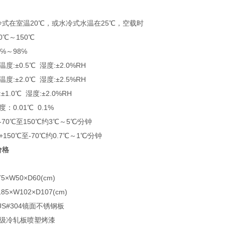
式在室温20℃，或水冷式水温在25℃，空载时
0℃～150℃
℅～98℅
:±0.5℃ 湿度:±2.0%RH
:±2.0℃ 湿度:±2.5%RH
1.0℃ 湿度:±2.0%RH
0.01℃ 0.1%
70℃至150℃约3℃～5℃∕分钟
50℃至-70℃约0.7℃～1℃∕分钟
价格
×W50×D60(cm)
×W102×D107(cm)
S#304镜面不锈钢板
高级冷轧板喷塑烤漆