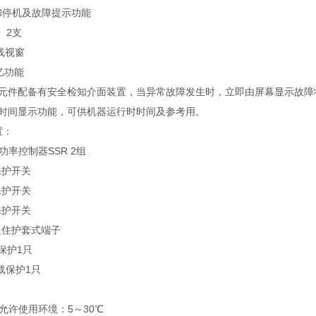
和停机及故障提示功能
0 2支
线视窗
记忆功能
主要元件配备有安全检知介面装置，当异常故障发生时，立即由屏幕显示故
积时间显示功能，可供机器运行时时间及参考用。
置：
功率控制器SSR 2组
保护开关
保护开关
保护开关
及住护套式端子
载保护1只
过载保护1只
允许使用环境：5～30℃