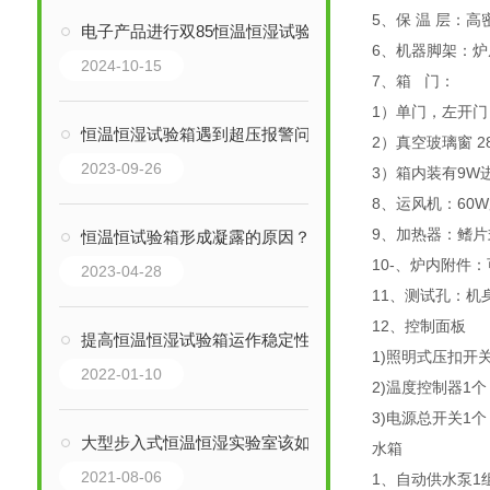
5、保 温 层：高
电子产品进行双85恒温恒湿试验箱湿热测试的好处
6、机器脚架：炉
2024-10-15
7、箱 门：
1）单门，左开
恒温恒湿试验箱遇到超压报警问题该如何解决？
2）真空玻璃窗 28
2023-09-26
3）箱内装有9W
8、运风机：60
9、加热器：鳍
恒温恒试验箱形成凝露的原因？
10-、炉内附件
2023-04-28
11、测试孔：机
12、控制面板
提高恒温恒湿试验箱运作稳定性的方法如下
1)照明式压扣开关
2022-01-10
2)温度控制器1个
3)电源总开关1个
大型步入式恒温恒湿实验室该如何维护保养
水箱
2021-08-06
1、自动供水泵