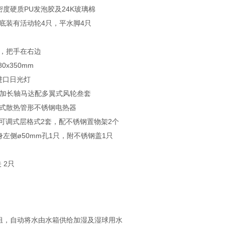
密度硬质PU发泡胶及24K玻璃棉
底装有活动轮4只，平水脚4只
门，把手在右边
0x350mm
进口日光灯
W加长轴马达配多翼式风轮叁套
片式散热管形不锈钢电热器
：可调式层格式2套，配不锈钢置物架2个
身左侧ø50mm孔1只，附不锈钢盖1只
 2只
1组，自动将水由水箱供给加湿及湿球用水