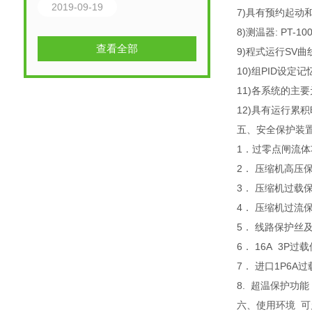
2019-09-19
7)具有预约起动
8)测温器: PT-10
查看全部
9)程式运行SV曲
10)组PID设定
11)各系统的
12)具有运行累
五、安全保护装
1．过零点闸流体
2． 压缩机高压
3． 压缩机过载
4． 压缩机过流
5． 线路保护丝
6． 16A 3P过
7． 进口1P6A
8. 超温保护功能
六、使用环境 可