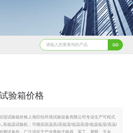
JY-K-48T小型恒温恒湿试验箱半导体行业专用
JY-K
试验箱价格
恒湿试验箱价格上海巨怡环境试验设备有限公司专业生产可程式
高低温试验机；可模拟高温高/高低湿/低温高湿/低温低湿/高温/
的测试条件，广泛适应于产业界电子电器、军工、塑胶、五金、