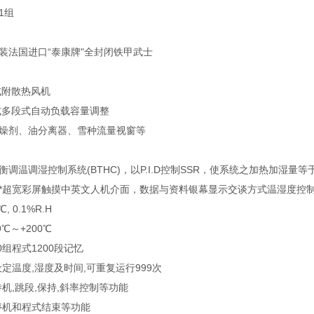
1组
装法国进口“泰康牌"全封闭铁甲武士
式附散热风机
式多段式自动负载容量调整
干燥剂、油分离器、雪种流量视窗等
衡调温调湿控制系统(BTHC)，以P.I.D控制SSR，使系统之加热加湿
：*超宽彩屏触摸中英文人机介面，数据与资料银幕显示交谈方式温湿度控
, 0.1%R.H
.9℃～+200℃
00组程式1200段记忆
设定温度,湿度及时间,可重复运行999次
待机,跳段,保持,斜率控制等功能
停机和程式结束等功能