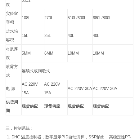
35±1
度
实验室
108L
270L
510L/600L
680L/800L
容积
盐水箱
15L
25L
40L
40L
容积
材质厚
5MM
6MM
10MM
10MM
度
喷雾方
连续式或间歇式
式
AC 220V
AC 220V
电 源
AC 220V 30A
AC 220V 30A
15A
15A
供货周
现货供应
现货供应
现货供应
现货供应
期
三．
控制系统：
1. DHC 温度控制器，数字显示PID自动演算，SSR输出，高稳定性PT-