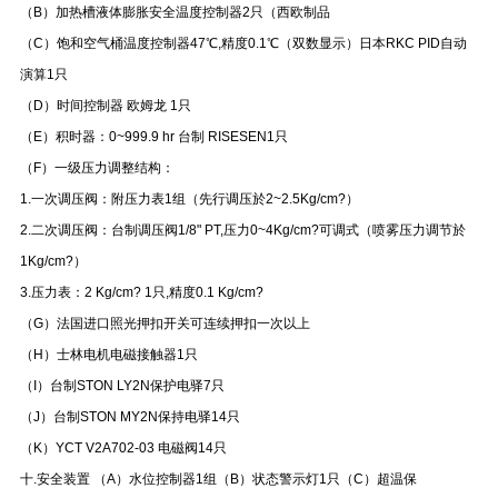
（B）加热槽液体膨胀安全温度控制器2只（西欧制品
（C）饱和空气桶温度控制器47℃,精度0.1℃（双数显示）日本RKC PID自动
演算1只
（D）时间控制器 欧姆龙 1只
（E）积时器：0~999.9 hr 台制 RISESEN1只
（F）一级压力调整结构：
1.
一次调压阀：附压力表1组（先行调压於2~2.5Kg/cm?）
2.
二次调压阀：台制调压阀1/8" PT,压力0~4Kg/cm?可调式（喷雾压力调节於
1Kg/cm?）
3.
压力表：2 Kg/cm? 1只,精度0.1 Kg/cm?
（G）法国进口照光押扣开关可连续押扣一次以上
（H）士林电机电磁接触器1只
（I）台制STON LY2N保护电驿7只
（J）台制STON MY2N保持电驿14只
（K）YCT V2A702-03 电磁阀14只
十.安全装置 （A）水位控制器1组（B）状态警示灯1只（C）超温保