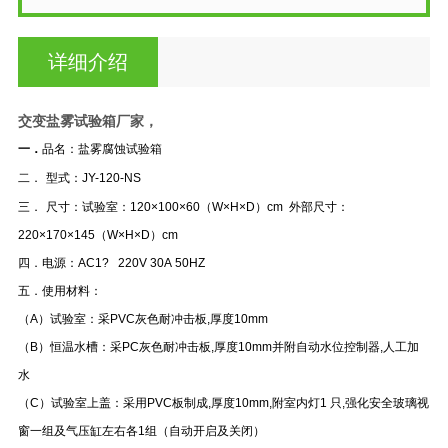
详细介绍
交变盐雾试验箱厂家，
一．
品名：盐雾腐蚀试验箱
二．
型式：JY-120-NS
三．
尺寸：试验室：120×100×60（W×H×D）cm
外部尺寸：
220×170×145（W×H×D）cm
四．电源：AC1? 220V 30A 50HZ
五．使用材料：
（A）试验室：采PVC灰色耐冲击板,厚度10mm
（B）恒温水槽：采PC灰色耐冲击板,厚度10mm并附自动水位控制器,人工加
水
（C）试验室上盖：采用PVC板制成,厚度10mm,附室内灯1 只,强化安全玻璃视
窗一组
及气压缸左右各1组
（自动开启及关闭）