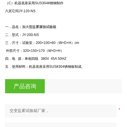
（C）
机器底座采用SUS304#锈钢制作
六其它同JY-120-NS
一．
品名：加大型盐雾腐蚀试验箱
二．
型式：JY-200-NS
三．
尺寸：试验室：200×100×60（W×D×H）cm
外部尺寸：320×150×170（W×D×H）
四．电 源：单相四线 380V 45A 50HZ
五．使用材料：机器底座采用SUS#304锈钢板制成,
产品咨询