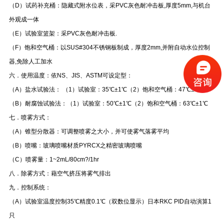
（D）试药补充桶：隐藏式附水位表，采PVC灰色耐冲击板,厚度5mm,与机台
外观成一体
（E）试验室篮架：采PVC灰色耐冲击板.
（F）饱和空气桶：以SUS#304不锈钢板制成，厚度2mm,并附自动水位控制
器,免除人工加水
六．使用温度：依NS、JIS、ASTM可设定型：
（A）
盐水试验法： （1）试验室：35℃±1℃（2）饱和空气桶：47℃±1℃
（B）
耐腐蚀试验法：（1）试验室：50℃±1℃（2）饱和空气桶：63℃±1℃
七．
喷雾方式：
（A）锥型分散器：可调整喷雾之大小，并可使雾气落雾平均
（B）喷嘴：玻璃喷嘴材质PYRCX之精密玻璃喷嘴
（C）喷雾量：1~2mL/80cm?/1hr
八．除雾方式：藉空气挤压将雾气排出
九．控制系统：
（A）试验室温度控制35℃精度0.1℃（双数位显示）日本RKC PID自动演算1
只