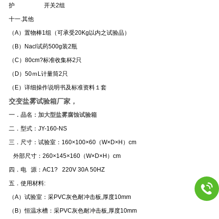
护 开关2组
十一.其他
（A）置物棒1组（可承受20Kg以内之试验品）
（B）Nacl试药500g装2瓶
（C）80cm?标准收集杯2只
（D）50ｍL计量筒2只
（E）详细操作说明书及标准资料１套
交变盐雾试验箱厂家，
一．
品名：加大型盐雾腐蚀试验箱
二．
型式：JY-160-NS
三．
尺寸：试验室：160×100×60（W×D×H）cm
外部尺寸：260×145×160（W×D×H）cm
四．电 源：AC1? 220V 30A 50HZ
五．使用材料:
（A）试验室：采PVC灰色耐冲击板,厚度10mm
（B）
恒温水槽：采PVC灰色耐冲击板,厚度10mm