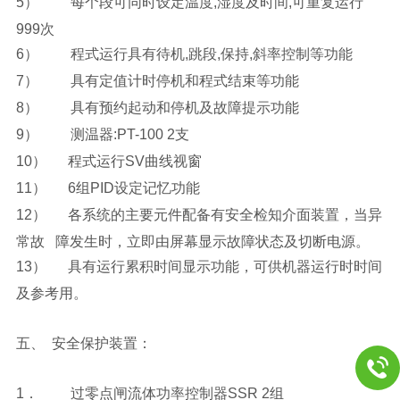
5）
每个段可同时设定温度,湿度及时间,可重复运行
999次
6）
程式运行具有待机,跳段,保持,斜率控制等功能
7）
具有定值计时停机和程式结束等功能
8）
具有预约起动和停机及故障提示功能
9）
测温器:PT-100 2支
10）
程式运行SV曲线视窗
11）
6
组PID设定记忆功能
12）
各系统的主要元件配备有安全检知介面装置，当异
常故 障发生时，立即由屏幕显示故障状态及切断电源。
13）
具有运行累积时间显示功能，可供机器运行时时间
及参考用。
五、 安全保护装置：
1．
过零点闸流体功率控制器SSR 2组