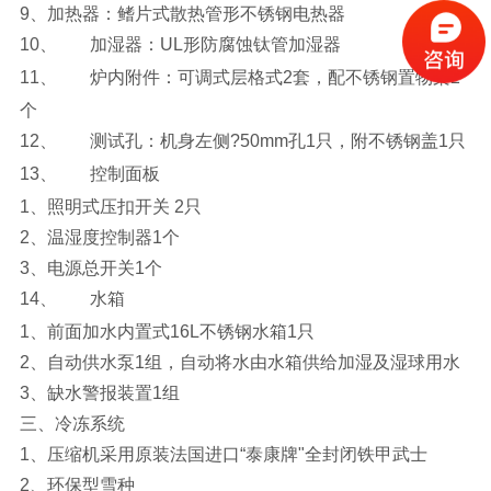
9、
加热器：鳍片式散热管形不锈钢电热器
10、
加湿器：UL形防腐蚀钛管加湿器
11、
炉内附件：可调式层格式2套，配不锈钢置物架2
个
12、
测试孔：机身左侧
?
50mm
孔1只，附不锈钢盖1只
13、
控制面板
1、
照明式压扣开关 2只
2、
温湿度控制器1个
3、
电源总开关1个
14、
水箱
1、
前面加水内置式16L不锈钢水箱1只
2、
自动供水泵1组，自动将水由水箱供给加湿及湿球用水
3、
缺水警报装置1组
三、
冷冻系统
1、
压缩机采用原装法国进口“泰康牌"全封闭铁甲武士
2、
环保型雪种