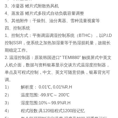
3、
冷凝器 鳍片式附散热风机
4、
蒸发器 鳍片式多段式自动负载容量调整
5、
其他附件：干燥剂、油分离器、雪种流量视窗等
四、
控制系统
1、
控制方式：平衡调温调湿控制系统（BTHC），以P.I.D
控制SSR，使系统之加热加湿量等于热湿损耗量，故能长
期稳定工作。
2.
温湿控制器：原装韩国进口“ TEMI880" 触摸屏式中英文
人机介面，数据与资料银幕显示交谈方式温湿度控制器，
单点及可程式控制，中文、英文可随意切换，银幕背光可
调。
1）
解析度： 0.01℃, 0.01%R.H
2）
温度范围: -99.9℃～ 200℃
3）
湿度范围:10%～99.9%R.H
4）
程式段数:具120组程式1200段记忆