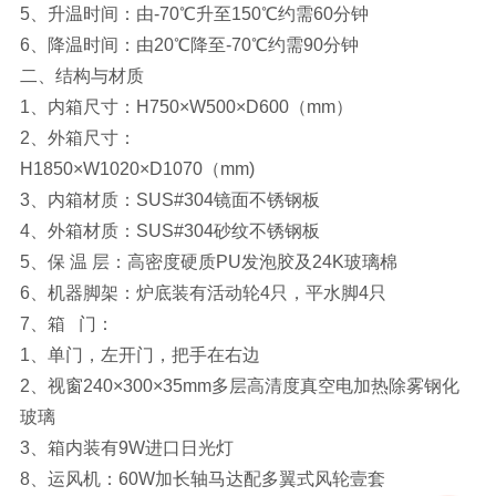
5、
升温时间：由-70℃升至150℃约需60分钟
6、
降温时间：由20℃降至-70℃约需90分钟
二、
结构与材质
1、
内箱尺寸：H750×W500×D600（mm）
2、外箱尺寸：
H1850×W1020×D1070（mm)
3、
内箱材质：SUS#304镜面不锈钢板
4、
外箱材质：SUS#304砂纹不锈钢板
5、
保 温 层：高密度硬质PU发泡胶及24K玻璃棉
6、
机器脚架：炉底装有活动轮4只，平水脚4只
7、
箱 门：
1、
单门，左开门，把手在右边
2、
视窗240×300×35mm多层高清度真空电加热除雾钢化
玻璃
3、
箱内装有9W进口日光灯
8、
运风机：60W加长轴马达配多翼式风轮壹套