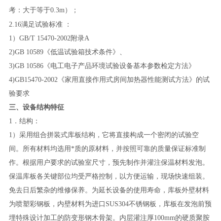
考：大于等于0.3m）；
2.1
6
满足试验标准
：
1）GB/T 15470-2002附录A
2)GB 10589《低温试验箱技术条件》、
3)GB 10586《电工电子产品环境试验设备基本参数检定方法》
4)GB15470-2002《家用直接作用式房间加热器性能测试方法》的试
验要求
三、设备结构特征
1．结构：
1）采用组合拼装式库板结构，它将直接构成一个密闭的试验空
间。所有材料均选用*质的原材料，并按照可靠的质量保证标准制
作。根据用户要求的试验室尺寸，预先制作并灌注保温材料发泡。
保温库板各关键部位均受严格控制，以方便运输，现场快速组装。
免去日后繁杂的维修保养。为延长设备的使用寿命，库板外壁材料
为喷塑彩钢板，内壁材料为进口SUS304不锈钢板，库板在发泡前预
埋特殊设计加工的防变形钢木骨架。内层灌注厚100mm的硬质聚胺