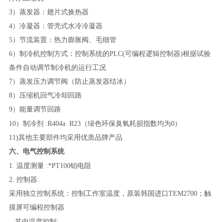
3）蒸发器：翅片式换热器
4）冷凝器：管壳式水冷冷凝器
5）节流装置：热力膨胀阀、毛细管
6）制冷机控制方式：控制系统的PLC(可编程逻辑控制器)根据试验
条件自动调节制冷机的运行工况
7）蒸发压力调节阀（防止蒸发器结冰）
8）压缩机回气冷却回路
9）能量调节回路
10）制冷剂
:R404a R23（绿色环保臭氧耗损指数均为0）
11)其他主要部件均采用优质品牌产品
六、电气控制系统
1.
温度测量
:*PT100铂电阻
2. 控制器:
采用独立控制系统：控制工作室温度，
原装韩国
进口TEM
270
0；触
摸屏可编程控制器
其中温度控制;