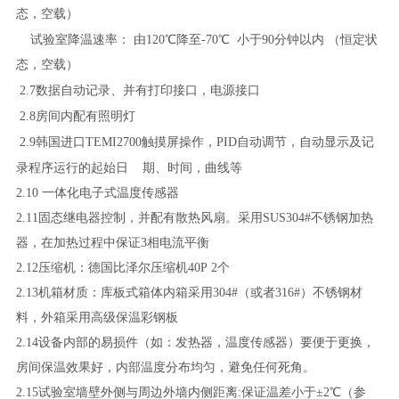
态，空载）
试验室降温速率：
由
120
℃
降至
-70℃
小于
9
0分钟以内
（
恒定状
态，空载）
2.
7
数据自动记录、并有打印接口，电源接口
2.
8
房间内配有照明灯
2.
9
韩国进口TEMI
270
0触摸屏操作，PID自动调节，自动显示及记
录程序运行的起始日
期、时间，曲线等
2.1
0
一体化电子式温度传感器
2.1
1
固态继电器控制，并配有散热风扇。采用SUS304#不锈钢加热
器，在加热过程中保证3相电流平衡
2.1
2
压缩机：
德国比泽尔
压缩机
40P 2个
2.1
3
机箱材质：库板式箱体内箱采用304#（或者316#）不锈钢材
料，外箱采用高级保温彩钢板
2.1
4
设备内部的易损件（如：发热器，温度传感器）要便于更换，
房间保温效果好，内部温度分布均匀，避免任何死角。
2.1
5
试验室墙壁外侧与周边外墙内侧距离:保证温差小于±2℃（参