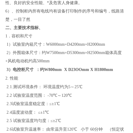
性、良好的安全性能、*及危害人身健康。
6）、控制柜内所有电线均有设备打印制作的序号和编号，线路清
楚，一目了然
二、主要技术指标、
1．容积和尺寸
1）试验室内箱尺寸：W6
0
00mm×D
42
00mm×H2
0
00mm
2）外围箱体尺寸：约W
75
00
mm×D
53
00mm×H2
5
00mm箱体高度
+风机电动机约高500m
m
3）电控柜尺寸 ：约W800mm X D23OOmm X H1800mm
2.
性能
2.1.测试环境条件：
环境温度约为5～25℃
2.2 试验室温度范围：
-70℃～
12
0℃
2.3试验室温度稳定度：≤±1℃
2.4温度波动度：
≤±1℃
2.
5
试验室温度均匀度：≤±2℃
2.
6
试验室升温速率：
由常温升至
120
℃
小于
60分钟
（恒定状