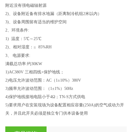
附近没有强电磁辐射源
2)、设备附近备有排水地漏（距离制冷机组2米以内）
3)、设备周围留有适当的维护空间
2、环境条件:
1)
温度：5℃～
25
℃
2)、相对湿度：≤ 85%RH
3
、
电源要求:
满载总功率:约
3
0KW
1)AC380V 三相四线+保护地线；
2)电压允许波动范围：AC（1±10%）380V
3)频率允许波动范围：（1±1%）50Hz
4)保护地线接地电阻小于4Ω；TN-S方式供电
5)要求用户在安装现场为设备配置相应容量(250A)的空气或动力开
关，并且此开关必须是独立专门供本设备使用