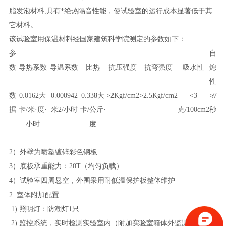
脂发泡材料,具有*绝热隔音性能，使试验室的运行成本显著低于其
它材料。
该试验室用保温材料经国家建筑科学院测定的参数如下：
参
自
数
导热系数
导温系数
比热
抗压强度
抗弯强度
吸水性
熄
性
数
0.0162大
0.000942
0.338大
>2Kgf/cm
2
>2.5Kgf/cm
2
<3
≯7
据
卡/米·度·
米
2
/小时
卡/公斤·
克/100cm
2
秒
小时
度
2）外壁为喷塑镀锌彩色钢板
3）底板承重能力：
20T
（均匀负载）
4）试验室四周悬空，外围采用耐低温保护板整体维护
2.
室体附加配置
1).照明灯：防潮灯1只
2) 监控系统，实时检测实验室内（附加实验室箱体外监测窗口）