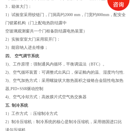
3．箱体大门：
1）试验室采用铰链门，门洞高约2000 mm，门宽约800mm，配安全
门锁紧机构（门上配电热防结露中
空玻璃观测窗共一个门框备防结露电热装置）
2）实验室室大门采用
双
开门：
3）能容纳人进去维修；
四、
空气调节系统
1)、工作原理：强制通风内循环，平衡调温法（BTC）。
2)、空气循环装置：可调整式出风口，保证舱内的温、湿度均匀性.
3)、空气加热方式：采用螺旋状大散热面积之镍铬合金阻性电加热
器,PID+SSR驱动控制
4)、空气冷却方式：高效膜片式空气热交换器
五.
制冷系统
1）工作方式 ：压缩制冷方式
2）制冷压缩机：制冷系统的核心是制冷压缩机，采用德国进口比
泽尔压缩机