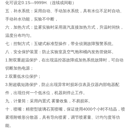
化可设定0.1S—9999H.（连续或间歇）
五．补水系统：采用自动、手动加水系统，具有水位不足时自动、
手动补水功能，实验不中断，
六．加热方式：盐雾实验时采用蒸汽直接加热方式，升温时间快，
温度分布均匀。
七：控制方式：五键式标准型操作，带全侦测故障预警系统。
八．安全保护装置：防止实验室及空气饱和桶内发热管烧坏。
1.附双重超温保护，在出现温控器故障或加热系统故障时，可自动
切断加热电源；
2.双重低水位保护；
3.附超载短路保护，防止出现异常时损坏仪表及仪器内部电器配
件，出现任何一个低水位，机器则停止工作。
九．计量筒：采用内置式 雾量收集，不易损坏。
十．喷嘴：精密型玻璃石英喷嘴，保证使用4000个小时不结晶，喷
雾塔附锥形分散器，具有导向喷雾，调节喷雾量、计均匀度等功
能。