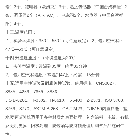
瑞）2个、继电器（欧姆龙）3个，温度传感器（中国台湾神捷）2
条、调压阀2个（AIRTAC）、电磁阀2个、水位器（中国台湾祥
阳）4个，
十三.温度范围：
1、实验室温度：35℃—55℃（可任意设定） 2、饱和空气桶：
47℃—63℃（可任意设定）
十四.升温度速度：（环境温度为20℃）
1、 实验室温度：常温到35度：约需35分钟
2、 饱和空气桶温度：常温到47度：约需：15分钟
十五.适用中性试验及耐腐蚀性试验、使用标准：CNS3627、
3885、4259、7669、8886
JIS D-0201、H-8502、H-8610、K-5400、Z-2371、ISO 3768、
3769、3770、ASTM B-268、GB-T2423、GJB150内置功能：盐
水喷雾试验机适用于各种材质之表面处理，包含涂料、电镀、有机
及无机皮膜、阳极处理、防锈油等防腐蚀处理后测试产品这耐蚀
性。