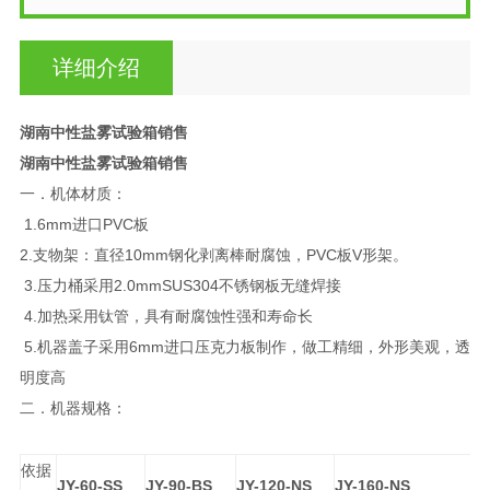
详细介绍
湖南中性盐雾试验箱销售
湖南中性盐雾试验箱销售
一．机体材质：
1.6mm进口PVC板
2.支物架：直径10mm钢化剥离棒耐腐蚀，PVC板V形架。
3.压力桶采用2.0mmSUS304不锈钢板无缝焊接
4.加热采用钛管，具有耐腐蚀性强和寿命长
5.机器盖子采用6mm进口压克力板制作，做工精细，外形美观，透
明度高
二．机器规格：
依据
JY-60-SS
JY-90-BS
JY-120-NS
JY-160-NS