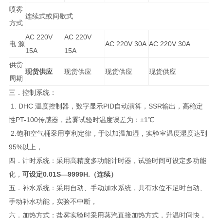
喷雾
连续式或间歇式
方式
AC 220V
AC 220V
电 源
AC 220V 30A
AC 220V 30A
15A
15A
供货
现货供应
现货供应
现货供应
现货供应
周期
三．控制系统：
1. DHC 温度控制器，数字显示PID自动演算，SSR输出，高稳定
性PT-100传感器，盐雾试验时温度误差为：±1℃
2.饱和空气桶采用亨利定律，于以加温加湿，实验室温度湿度达到
95%以上，
四．计时系统：采用高精度多功能计时器，试验时间可设定多功能
化，
可设定0.01S—9999H.（连续）
五．补水系统：采用自动、手动加水系统，具有水位不足时自动、
手动补水功能，实验不中断，
六．加热方式：盐雾实验时采用蒸汽直接加热方式，升温时间快，