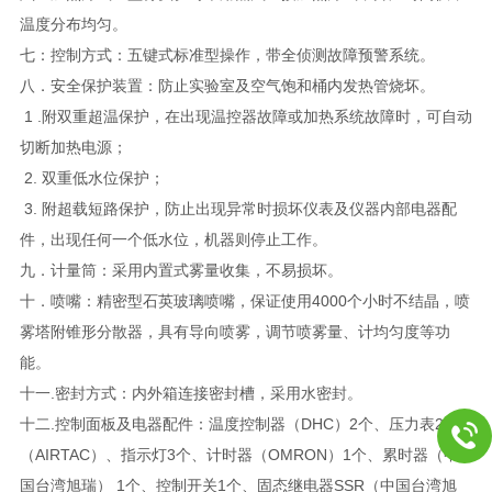
温度分布均匀。
七：控制方式：五键式标准型操作，带全侦测故障预警系统。
八．安全保护装置：防止实验室及空气饱和桶内发热管烧坏。
1 .附双重超温保护，在出现温控器故障或加热系统故障时，可自动
切断加热电源；
2. 双重低水位保护；
3. 附超载短路保护，防止出现异常时损坏仪表及仪器内部电器配
件，出现任何一个低水位，机器则停止工作。
九．计量筒：采用内置式雾量收集，不易损坏。
十．喷嘴：精密型石英玻璃喷嘴，保证使用4000个小时不结晶，喷
雾塔附锥形分散器，具有导向喷雾，调节喷雾量、计均匀度等功
能。
十一.密封方式：内外箱连接密封槽，采用水密封。
十二.控制面板及电器配件：温度控制器（DHC）2个、压力表2个
（AIRTAC）、指示灯3个、计时器（OMRON）1个、累时器（中
国台湾旭瑞） 1个、控制开关1个、固态继电器SSR（中国台湾旭