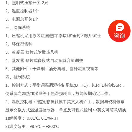
1、照明式压扣开关 2只
2、温度控制器1个
3、电源总开关1个
三、冷冻系统
1、压缩机采用原装法国进口“泰康牌"全封闭铁甲武士
2、环保型雪种
3、冷凝器 鳍片式附散热风机
4、蒸发器 鳍片式多段式自动负载容量调整
5、其他附件：干燥剂、油分离器、雪种流量视窗等
四、控制系统
1、控制方式：平衡调温调湿控制系统(BTHC)，以P.I.D控制SSR，
使系统之加热加湿量等于热湿损耗量，故能长期稳定工作。
2、温度控制器：*超宽彩屏触摸中英文人机介面，数据与资料银幕
显示交谈方式温湿度控制器，单点及可程式控制.中英文可随意切换
1)解析度： 0.01℃, 0.1%R.H
2)温度范围: -99.9℃～+200℃