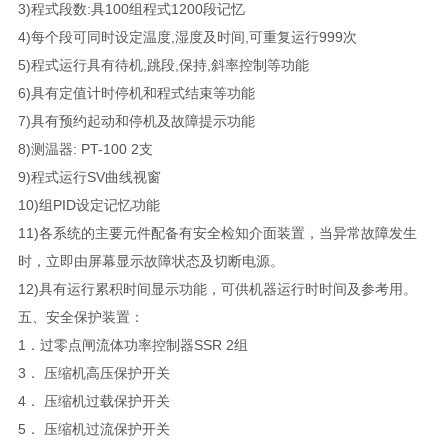
3)程式段数:具100组程式1200段记忆
4)每个段可同时设定温度,湿度及时间,可重复运行999次
5)程式运行具有待机,跳段,保持,斜率控制等功能
6)具有定值计时停机和程式结束等功能
7)具有预约起动和停机及故障提示功能
8)测温器: PT-100 2支
9)程式运行SV曲线视窗
10)组PID设定记忆功能
11)各系统的主要元件配备有安全检知介面装置，当异常故障发生
时，立即由屏幕显示故障状态及切断电源。
12)具有运行累积时间显示功能，可供机器运行时时间及参考用。
五、安全保护装置：
1．过零点闸流体功率控制器SSR 2组
3． 压缩机高压保护开关
4． 压缩机过载保护开关
5． 压缩机过流保护开关