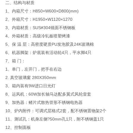
二、结构与材质
1、内箱尺寸：H850×W600×D800(mm)
2、外箱尺寸：H1950×W1120×1270
3、内箱材质：SUS#304镜面不锈钢板
4、外箱材质：高级冷轧板喷塑烤漆
5、保 温 层：高密度硬质PU发泡胶及24K玻璃棉
6、机器脚架：炉底装有活动轮4只，平水脚4只
7、箱 门：
1、单门，左开门，把手在右边
2. 真空玻璃窗 280X350mm
3、箱内装有9W进口日光灯
8、运风机：60W加长轴马达配多翼式风轮壹套
9、加热器：鳍片式散热管形不锈钢电热器
10、炉内附件：可调式层格式2套，配不锈钢置物架2个
11、测试孔：机身左侧?50mm孔1只，附不锈钢盖1只
12、控制面板