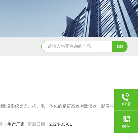
JY-K-48T小型恒温恒湿试验箱半导体行业专用
JY-K
电话
字式测量投影仪是光、机、电一体化的精密高效测量仪器。影像与工
质：
生产厂家
更新日期：
2024-03-01
微信