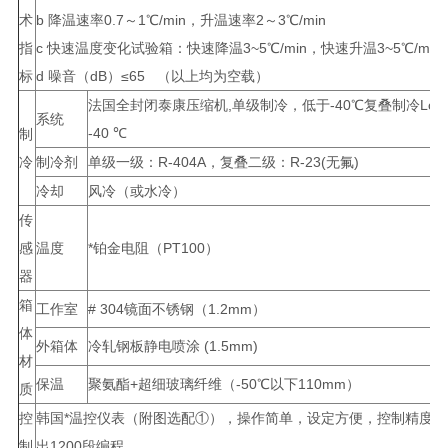
术
b 降温速率0.7～1℃/min，升温速率2～3℃/min
指
c 快速温度变化试验箱：快速降温3~5℃/min，快速升温3~5℃/min
标
d 噪音（dB）≤65 （以上均为空载）
法国全封闭泰康压缩机,单级制冷，低于-40℃复叠制冷Lower 
系统
-40 ℃
制
冷
制冷剂
单级一级：R-404A，复叠二级：R-23(无氟)
冷却
风冷（或水冷）
传
感
温度
*铂金电阻（PT100）
器
箱
工作室
# 304镜面不锈钢（1.2mm）
体
外箱体
冷轧钢板静电喷涂 (1.5mm)
材
保温
聚氨酯+超细玻璃纤维（-50℃以下110mm）
质
控
韩国*温控仪表（附图选配①），操作简单，设定方便，控制精度0.
制
出1200段编程