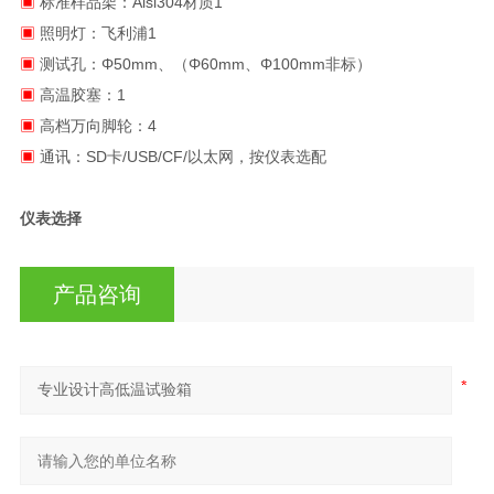
▣
标准样品架：Aisi304材质1
▣
照明灯：飞利浦1
▣
测试孔：Φ50mm、（Φ60mm、Φ100mm非标）
▣
高温胶塞：1
▣
高档万向脚轮：4
▣
通讯：SD卡/USB/CF/以太网，按仪表选配
仪表选择
产品咨询