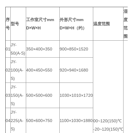
湿
电
序
工作室尺寸mm
外形尺寸mm
度
型号
温度范围
号
D×W×H
D×W×H（约）
范
围
JY-
01
350×400×350
900×850×1520
2
50(A-S)
JY-
02
100(A-
400×450×550
920×940×1680
2
S)
JY-
03
150(A-
500×500×600
1030×1010×1720
2
S)
JY-
04
225(A-
500×600×750
1100×1030×1880
3
00~120(150)℃
S)
-20~120(150)℃