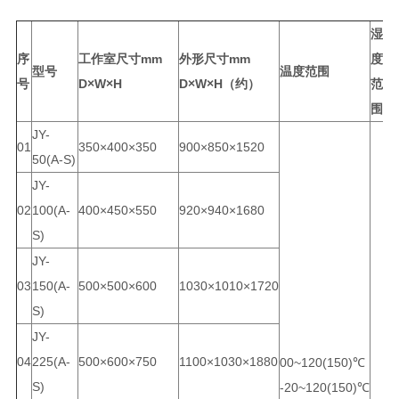
湿
电
序
工作室尺寸mm
外形尺寸mm
度
型号
温度范围
号
D×W×H
D×W×H（约）
范
围
JY-
01
350×400×350
900×850×1520
2
50(A-S)
JY-
02
100(A-
400×450×550
920×940×1680
2
S)
JY-
03
150(A-
500×500×600
1030×1010×1720
2
S)
JY-
04
225(A-
500×600×750
1100×1030×1880
3
00~120(150)℃
S)
-20~120(150)℃