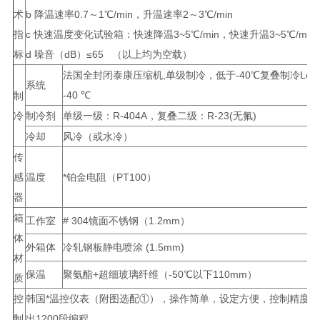
术
b 降温速率0.7～1℃/min，升温速率2～3℃/min
指
c 快速温度变化试验箱：快速降温3~5℃/min，快速升温3~5℃/min
标
d 噪音（dB）≤65 （以上均为空载）
法国全封闭泰康压缩机,单级制冷，低于-40℃复叠制冷Lower 
系统
-40 ℃
制
冷
制冷剂
单级一级：R-404A，复叠二级：R-23(无氟)
冷却
风冷（或水冷）
传
感
温度
*铂金电阻（PT100）
器
箱
工作室
# 304镜面不锈钢（1.2mm）
体
外箱体
冷轧钢板静电喷涂 (1.5mm)
材
保温
聚氨酯+超细玻璃纤维（-50℃以下110mm）
质
控
韩国*温控仪表（附图选配①），操作简单，设定方便，控制精度0.
制
出1200段编程