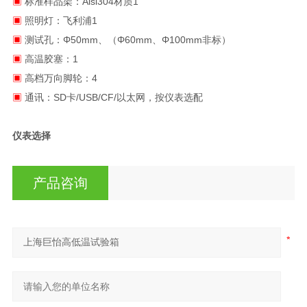
▣
标准样品架：Aisi304材质1
▣
照明灯：飞利浦1
▣
测试孔：Φ50mm、（Φ60mm、Φ100mm非标）
▣
高温胶塞：1
▣
高档万向脚轮：4
▣
通讯：SD卡/USB/CF/以太网，按仪表选配
仪表选择
产品咨询