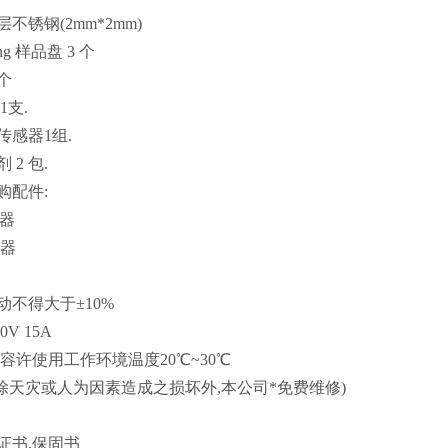
3层不锈钢(2mm*2mm)
ating 样品盘 3 个
 个
1支.
正传感器1组.
 2 包.
选购配件:
输器
录器
波动不得大于±10%
0V 15A
可容许使用工作环境温度20℃~30℃
年(除天灾或人为因素造成之损坏外,本公司*免费维修)
保证书,保固书