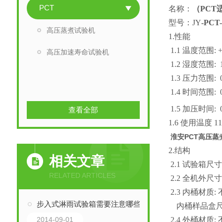
PCT
名称：
（PCT
型号：JY
-PCT-
高压蒸煮试验机
1.
性能
1.1
温度范围: +1
高压加速寿命试验机
1.2
湿度范围: 1
1.3 压力范围: 0.
1.4 时间范围: 00
1.5 加压时间: 0.0
查看全部
1.6
使用温度 11
淮安PCT高压蒸
2.结构
相关文章
2.1 试验箱尺寸: 30
RELATED ARTICLES
2.2 全机外尺寸: 54
2.3
内桶材质:
不
步入式淋雨试验箱需要注意哪些方面：上海巨怡
内桶样品盒尺寸
2.4
外桶材质:
不
2014-09-01