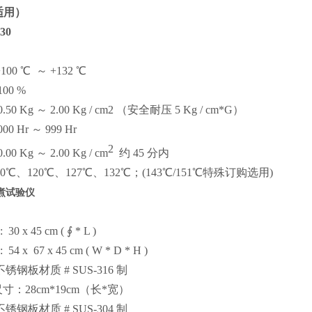
适用）
30
00 ℃ ～ +1
32
℃
00 %
50 Kg ～ 2.00 Kg / cm2 （安全耐压 5 Kg / cm*G）
0 Hr ～ 999 Hr
2
0 Kg ～ 2.00 Kg / cm
约 45 分内
0℃、120℃、127℃、132℃；(143℃/151℃特殊订购选用)
煮试验仪
 x 45 cm ( ∮ * L )
 x 67 x 45 cm ( W * D * H )
锈钢板材质 # SUS-316 制
：28cm*19cm（长*宽）
锈钢板材质 # SUS-304 制