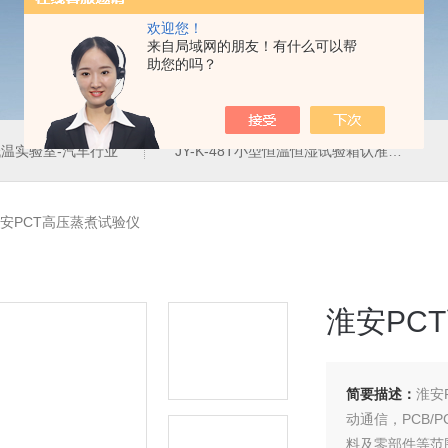
欢迎您！
来自局域网的朋友！有什么可以帮
助您的吗？
温实验室-汽车行业
JY-K-48T小型恒温恒湿试验箱认准巨怡环试
安PCT高压蒸煮试验仪
淮安PC
简要描述：
淮安
动通信，PCB/
料及零部件等范