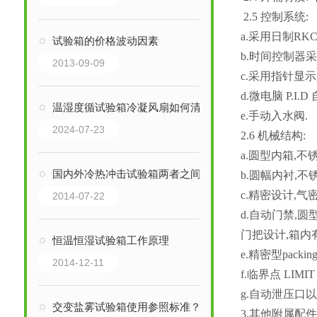
2.5
控制系统:
a.采用日制RK
试验箱的价格波动因素
b.时间控制器采 
2013-09-09
c.采用指针显示
d.微电脑 P.I
温湿度循试验箱冷凝风扇如何清洁
e.手动入水阀.
2024-07-23
2.6
机械结构:
a.圆型内箱,
国内外冷热冲击试验箱两者之间的差距-上海巨怡
b.圆幅内衬,
c.精密设计,气
2014-07-22
d.自动门禁
门把设计,箱内
恒温恒湿试验箱工作原理
e.精密型pac
2014-12-11
f.临界点 LI
g.自动泄压口
交变盐雾试验箱使用参照标准？巨怡环境设备
3.其他附属配