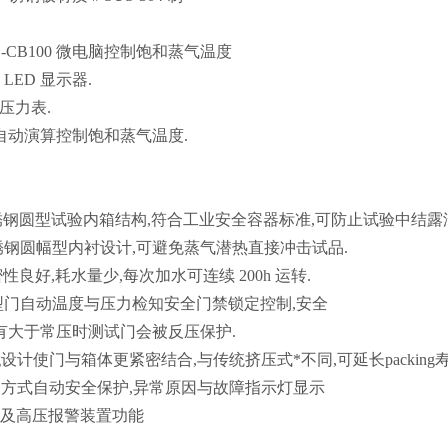
C-CB100 微电脑控制饱和蒸气温度
LED 显示器.
压力表.
.D 自动演算控制饱和蒸气温度.
不锈钢圆型试验内箱结构,符合工业安全容器标准,可防止试验中结露
不锈钢圆幅型内衬设计,可避免蒸气潜热直接冲击试品.
密性良好,耗水量少,每次加水可连续 200h 运转.
,圆型门自动温度与压力检知安全门禁锁定控制,安全
有大于常压时测试门会被反压保护.
king设计使门与箱体更紧密结合,与传统挤压式*不同,可延长packing寿
MIT 方式自动安全保护,异常原因与故障指示灯显示
以及高压报警装置功能
件