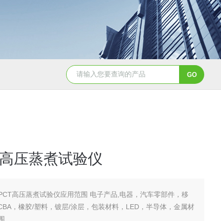
JY-K-48T小型恒温恒湿试验箱半导体行业专用
JY-K
T高压蒸煮试验仪
PCT高压蒸煮试验仪应用范围 电子产品,电器，汽车零部件，移
PCBA，橡胶/塑料，镀层/涂层，包装材料，LED，半导体，金属材
围