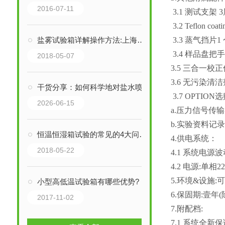
2016-07-11
3.1 测试支架 
3.2 Teflon co
3.3 蒸气挡片1
盐雾试验箱详解操作方法:上海巨怡环境试验设备有限公司
3.4 样品盘把手
2018-05-07
3.5 三合一校
3.6 无污染清洁剂
干货分享：如何科学地对盐水喷雾试验机进行定期维护保养
3.7 OPTION
2026-06-15
a.压力信号传
b.实验资料记
恒温恒湿箱试验的常见的4大问题及处理方法：
4.供电系统：
2018-05-22
4.1 系统电源
4.2 电源:单相22
5.环境&设施:
小型高低温试验箱有哪些优势?
6.保固期:壹
2017-11-02
7.附配档:
7.1 系统全新