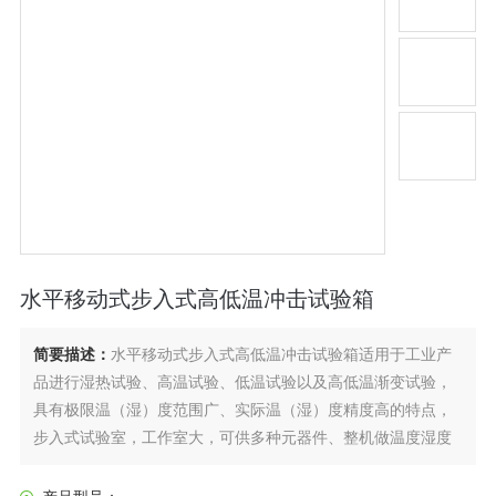
水平移动式步入式高低温冲击试验箱
简要描述：
水平移动式步入式高低温冲击试验箱适用于工业产
品进行湿热试验、高温试验、低温试验以及高低温渐变试验，
具有极限温（湿）度范围广、实际温（湿）度精度高的特点，
步入式试验室，工作室大，可供多种元器件、整机做温度湿度
试验，也可以走进试验室作为生产设备，工作室尺寸可由客户
自定义，符合“环境试验十倍条件“系列标准条