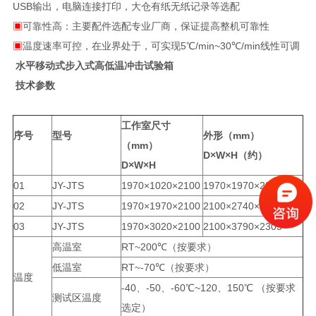
USB输出，电脑连接打印，大仓有纸无纸记录等选配
▣
可靠性高：主要配件选配专业厂商，保证提高整机可靠性
▣
温度速率可控，在业界处于，可实现5℃/min~30℃/min线性可调
水平移动式步入式高低温冲击试验箱
技术参数
工作室尺寸
序号
型号
外形（mm）
（mm）
D×W×H（约）
D×W×H
01
JY-JTS
1970×1020×2100
1970×1970×2305
02
JY-JTS
1970×1970×2100
2100×2740×2305
03
JY-JTS
1970×3020×2100
2100×3790×2305
高温室
RT~200℃（按要求）
低温室
RT~-70℃（按要求）
温度
-40、-50、-60℃~120、150℃ （按要求
测试区温度
选定）