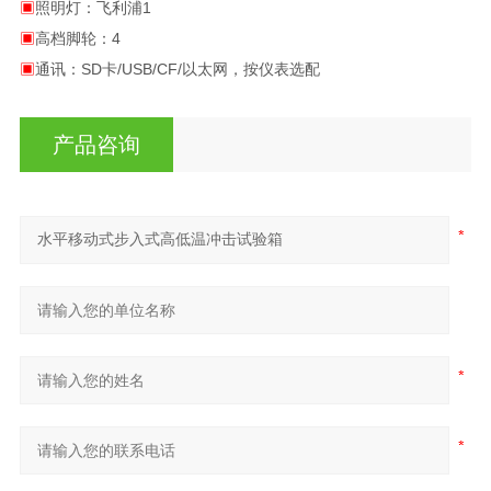
▣
照明灯：飞利浦1
▣
高档脚轮：4
▣
通讯：SD卡/USB/CF/以太网，按仪表选配
产品咨询