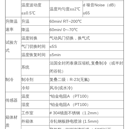
温度波动度
d 噪音Noise（dB）
温度均匀度≤±2℃
≤±0.5℃
≤65
升降温
升温
60min/ RT~200℃
速率
降温
60min/ 0~-70℃
温度转换
气动风门切换，换气式
试验方
气门切换时间
≤5S
式
温度恢复时间
≤5min
法国全封闭泰康压缩机,复叠制冷（或半封
系统
闭谷轮）
制冷
制冷剂
复叠二级：R-23(无氟)
冷却
风冷(或水冷)
温度
*铂金电阻A （PT100）
传感器
湿度
*铂金电阻A （PT100）
工作室
# 304镜面不锈钢（1.2mm）
箱体材
外箱体
冷轧钢板静电喷涂 (1.5mm)
质