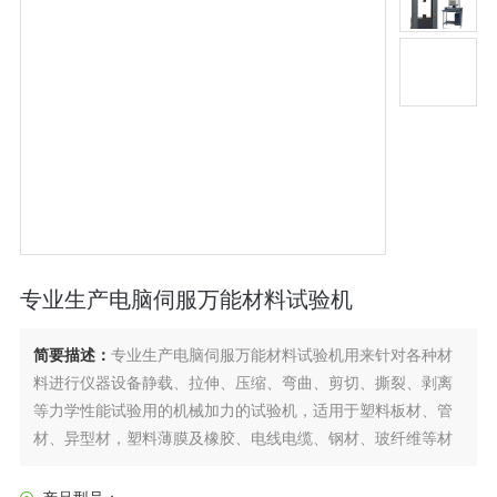
专业生产电脑伺服万能材料试验机
简要描述：
专业生产电脑伺服万能材料试验机用来针对各种材
料进行仪器设备静载、拉伸、压缩、弯曲、剪切、撕裂、剥离
等力学性能试验用的机械加力的试验机，适用于塑料板材、管
材、异型材，塑料薄膜及橡胶、电线电缆、钢材、玻纤维等材
料的各种物理机械性能测试为材料开发，为物性试验、教学研
究、质量控制等*的检测设备，拉力机夹具作为仪器的重要组成