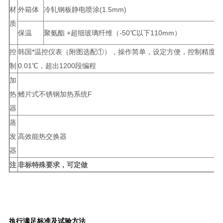
材
外箱体
冷轧钢板静电喷涂(1.5mm)
质
保温
聚氨酯 +超细玻璃纤维（-50℃以下110mm）
控
韩国*温控仪表（附图选配①），操作简单，设定方便，控制精度
制
0.01℃，超出1200段编程
加
热
鳍片式不锈钢加热系统F
器
蒸
发
高效能热交换器
器
注
非标特殊要求，可定做
执行满足标准及试验方法