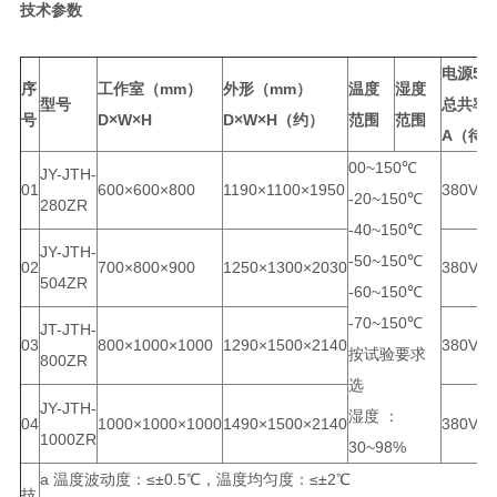
技术参数
电源50H
序
工作室（mm）
外形（mm）
温度
湿度
型号
总共率
号
D×W×H
D×W×H（约）
范围
范围
A（待
00~150℃
JY-JTH-
01
600×600×800
1190×1100×1950
380V/7
-20~150℃
280ZR
-40~150℃
JY-JTH-
-50~150℃
02
700×800×900
1250×1300×2030
380V/
504ZR
-60~150℃
-70~150℃
JT-JTH-
03
800×1000×1000
1290×1500×2140
380V/8
按试验要求
800ZR
选
JY-JTH-
湿度 ：
04
1000×1000×1000
1490×1500×2140
380V/1
1000ZR
30~98%
a 温度波动度：≤±0.5℃，温度均匀度：≤±2℃
技