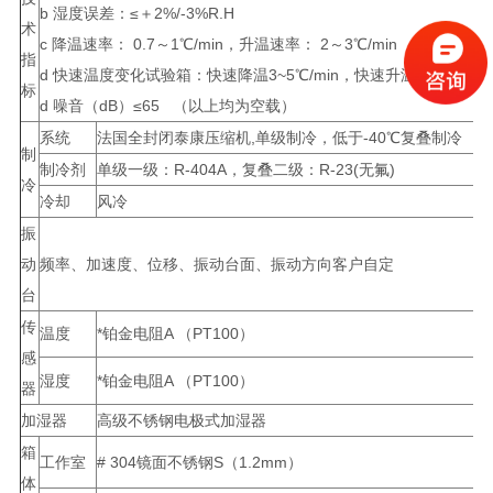
b 湿度误差：≤＋2%/-3%R.H
术
c 降温速率： 0.7～1℃/min，升温速率： 2～3℃/min
指
d 快速温度变化试验箱：快速降温3~5℃/min，快速升温3~5℃/min
标
d 噪音（dB）≤65 （以上均为空载）
系统
法国全封闭泰康压缩机,单级制冷，低于-40℃复叠制冷
制
制冷剂
单级一级：R-404A，复叠二级：R-23(无氟)
冷
冷却
风冷
振
动
频率、加速度、位移、振动台面、振动方向客户自定
台
传
温度
*铂金电阻A （PT100）
感
湿度
*铂金电阻A （PT100）
器
加湿器
高级不锈钢电极式加湿器
箱
工作室
# 304镜面不锈钢S（1.2mm）
体