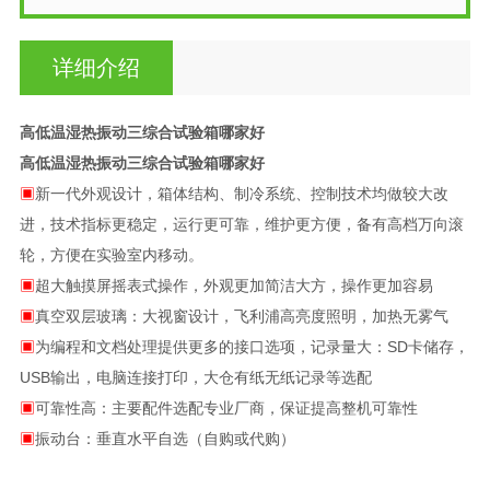
详细介绍
高低温湿热振动三综合试验箱哪家好
高低温湿热振动三综合试验箱哪家好
▣
新一代外观设计，箱体结构、制冷系统、控制技术均做较大改
进，技术指标更稳定，运行更可靠，维护更方便，备有高档万向滚
轮，方便在实验室内移动。
▣
超大触摸屏摇表式操作，外观更加简洁大方，操作更加容易
▣
真空双层玻璃：大视窗设计，飞利浦高亮度照明，加热无雾气
▣
为编程和文档处理提供更多的接口选项，记录量大：SD卡储存，
USB输出，电脑连接打印，大仓有纸无纸记录等选配
▣
可靠性高：主要配件选配专业厂商，保证提高整机可靠性
▣
振动台：垂直水平自选（自购或代购）