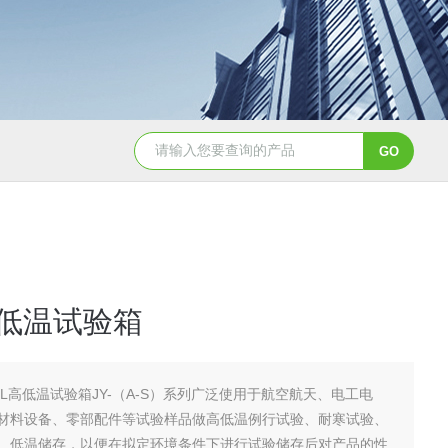
JY-K-48T小型恒温恒湿试验箱半导体行业专用
JY-K
高低温试验箱
00L高低温试验箱JY-（A-S）系列广泛使用于航空航天、电工电
材料设备、零部配件等试验样品做高低温例行试验、耐寒试验、
、低温储存，以便在拟定环境条件下进行试验储存后对产品的性