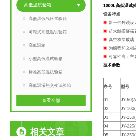
高低温试验箱
1000L高低温试
设备特点
高低温低气压试验箱
▣
新一代外观设
▣
超大触摸屏摇
可程式高低温试验箱
▣
真空双层玻璃
高低温箱
▣
为编程和文档
▣
可靠性高：主
小型高低温试验箱
技术参数
标准高低温试验箱
高低温湿热交变试验箱
序号
型号
01
JY-50(A
查看全部
02
JY-100(
03
JY-150(
04
JY-225(
相关文章
05
JY-250(