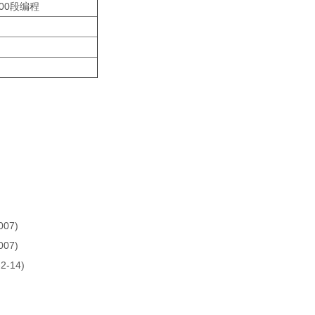
00段编程
07)
07)
-14)