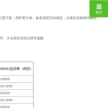
微信
行更可靠，维护更方便，备有高档万向滚轮，方便在实验室内移动
打印，大仓有纸无纸记录等选配
50HZ/总共率（待定）
V/4KW
V/4.5KW
V/5KW
V/5.5KW
V/6KW