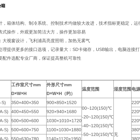
验箱
计，箱体结构、制冷系统、控制技术均做较大改进，技术指标更稳定，运
表式操作，外观更加简洁大方，操作更加容易
：大视窗设计，飞利浦高亮度照明，加热无雾气
处理提供更多的接口选项，记录量大：SD卡储存，USB输出，电脑连接
要配件选配专业厂商，保证提高整机可靠性
工作室尺寸mm
外形尺寸mm
温度范围
湿度范围
电源
D×W×H
D×W×H（约）
-S)
350×400×350
900×850×1520
220
00~120(150)℃
A-S)
400×450×550
920×940×1680
220
-20~120(150)℃
A-S)
500×500×600
1030×1010×1720
220
-40~120(150)℃
A-S)
500×600×750
1100×1030×1880
380
-50~120(150)℃
无
A-S)
550×630×780
1140×1120×1950
380