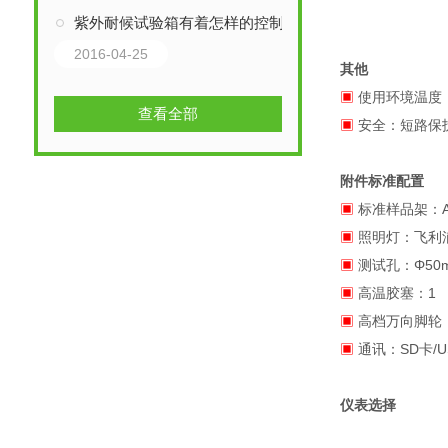
紫外耐候试验箱有着怎样的控制系统
2016-04-25
其他
▣
使用环境温度：+
查看全部
▣
安全：短路保
附件标准配置
▣
标准样品架：Ai
▣
照明灯：飞利
▣
测试孔：Φ50
▣
高温胶塞：1
▣
高档万向脚轮
▣
通讯：SD卡/
仪表选择