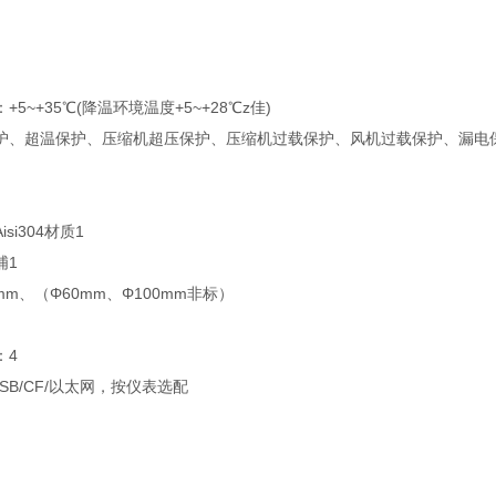
5~+35℃(降温环境温度+5~+28℃z佳)
护、超温保护、压缩机超压保护、压缩机过载保护、风机过载保护、漏电
si304材质1
浦1
mm、（Φ60mm、Φ100mm非标）
：4
USB/CF/以太网，按仪表选配