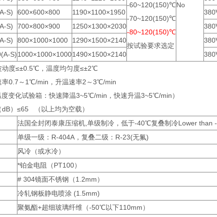
-60~120(150)℃
No
A-S)
600×600×800
1190×1100×1950
380
-70~120(150)℃
A-S)
700×800×900
1250×1300×2030
380
-80~120(150)℃
A-S)
800×1000×1000
1290×1500×2140
380
按试验要求选定
(A-S)
1000×1000×1000
1490×1500×2140
380
波动度≤±0.5℃，温度均匀度≤±2℃
速率0.7～1℃/min，升温速率2～3℃/min
温度变化试验箱：快速降温3~5℃/min，快速升温3~5℃/min）
（dB）≤65 （以上均为空载）
法国全封闭泰康压缩机,单级制冷，低于-40℃复叠制冷Lower than -
单级一级：R-404A，复叠二级：R-23(无氟)
风冷（或水冷）
*铂金电阻（PT100）
# 304镜面不锈钢（1.2mm）
冷轧钢板静电喷涂 (1.5mm)
聚氨酯+超细玻璃纤维（-50℃以下110mm）