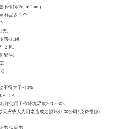
3层不锈钢(2mm*2mm)
ating 样品盘 3 个
 个
1支.
正传感器1组.
 2 包.
选购配件:
输器
录器
波动不得大于±10%
0V 15A
可容许使用工作环境温度20℃~30℃
年(除天灾或人为因素造成之损坏外,本公司*免费维修)
保证书,保固书