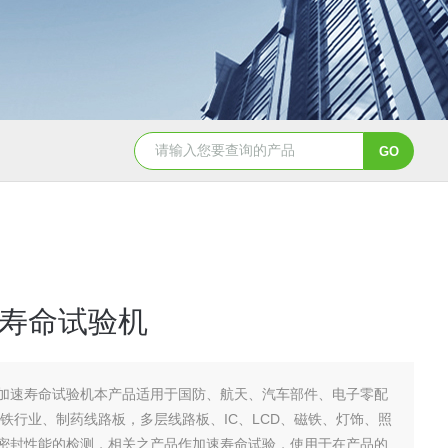
JY-K-48T小型恒温恒湿试验箱半导体行业专用
JY-K
寿命试验机
加速寿命试验机本产品适用于国防、航天、汽车部件、电子零配
i铁行业、制药线路板，多层线路板、IC、LCD、磁铁、灯饰、照
密封性能的检测，相关之产品作加速寿命试验，使用于在产品的