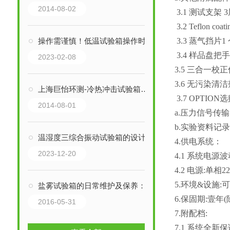
2014-08-02
3.1 测试支架 
3.2 Teflon co
3.3 蒸气挡片1
操作需谨慎！低温试验箱操作时需要注意这些
3.4 样品盘把手
2023-02-08
3.5 三合一校
3.6 无污染清洁剂
上海巨怡环测-冷热冲击试验箱具有哪些优势
3.7 OPTION
2014-08-01
a.压力信号传
b.实验资料记
温湿度三综合振动试验箱的设计和制造需要考虑到许多因素
4.供电系统：
2023-12-20
4.1 系统电源
4.2 电源:单相22
5.环境&设施:
盐雾试验箱的日常维护及保养：
6.保固期:壹
2016-05-31
7.附配档:
7.1 系统全新