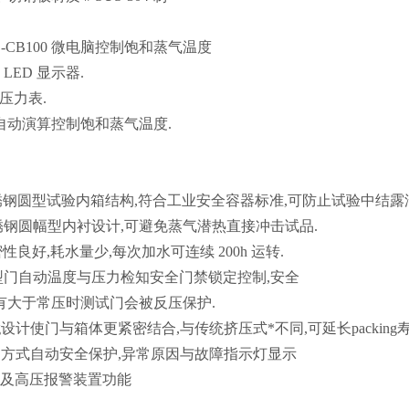
C-CB100 微电脑控制饱和蒸气温度
LED 显示器.
压力表.
.D 自动演算控制饱和蒸气温度.
不锈钢圆型试验内箱结构,符合工业安全容器标准,可防止试验中结露
不锈钢圆幅型内衬设计,可避免蒸气潜热直接冲击试品.
密性良好,耗水量少,每次加水可连续 200h 运转.
,圆型门自动温度与压力检知安全门禁锁定控制,安全
有大于常压时测试门会被反压保护.
king设计使门与箱体更紧密结合,与传统挤压式*不同,可延长packing寿
MIT 方式自动安全保护,异常原因与故障指示灯显示
以及高压报警装置功能
件