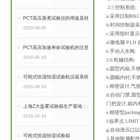
2.5
控制系统:
a.采用日制RK
PCT高压蒸煮试验仪的用途及特点
b.时间控制器采 
2020-08-05
c.采用指针显示
d.微电脑 P.I
PCT高压加速寿命试验机的注意事项
e.手动入水阀.
2020-06-10
2.6
机械结构:
a.圆型内箱,
可程式恒湿恒湿试验机仪器系统介绍
b.圆幅内衬,
c.精密设计,气
2015-08-10
d.自动门禁
门把设计,箱内
上海Z大盐雾试验箱生产基地：上海巨怡环境试验设备有限公司
e.精密型pac
2016-03-16
f.临界点 LI
g.自动泄压口
可程式恒温恒湿试验箱
3.其他附属配