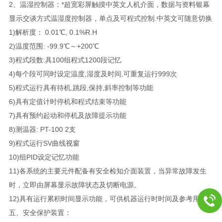
2、温湿控制器：*超宽彩屏触摸中英文人机介面，数据与资料银幕
显示交谈方式温湿度控制器，单点及可程式控制.中英文可随意切换
1)解析度： 0.01℃, 0.1%R.H
2)温度范围: -99.9℃～+200℃
3)程式段数:具100组程式1200段记忆
4)每个段可同时设定温度,湿度及时间,可重复运行999次
5)程式运行具有待机,跳段,保持,斜率控制等功能
6)具有定值计时停机和程式结束等功能
7)具有预约起动和停机及故障提示功能
8)测温器: PT-100 2支
9)程式运行SV曲线视窗
10)组PID设定记忆功能
11)各系统的主要元件配备有安全检知介面装置，当异常故障发生
时，立即由屏幕显示故障状态及切断电源。
12)具有运行累积时间显示功能，可供机器运行时时间及参考用。
五、安全保护装置：