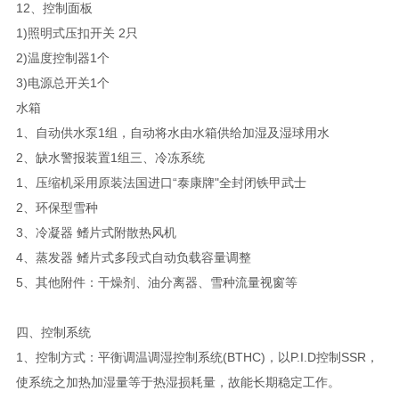
12、控制面板
1)照明式压扣开关 2只
2)温度控制器1个
3)电源总开关1个
水箱
1、自动供水泵1组，自动将水由水箱供给加湿及湿球用水
2、缺水警报装置1组三、冷冻系统
1、压缩机采用原装法国进口“泰康牌"全封闭铁甲武士
2、环保型雪种
3、冷凝器 鳍片式附散热风机
4、蒸发器 鳍片式多段式自动负载容量调整
5、其他附件：干燥剂、油分离器、雪种流量视窗等
四、控制系统
1、控制方式：平衡调温调湿控制系统(BTHC)，以P.I.D控制SSR，
使系统之加热加湿量等于热湿损耗量，故能长期稳定工作。