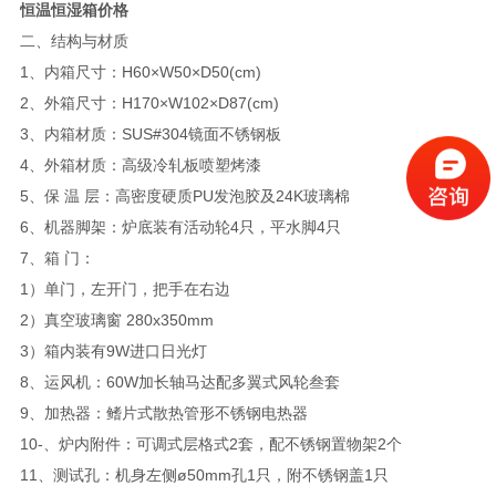
恒温恒湿箱价格
二、结构与材质
1、内箱尺寸：H60×W50×D50(cm)
2、外箱尺寸：H170×W102×D87(cm)
3、内箱材质：SUS#304镜面不锈钢板
4、外箱材质：高级冷轧板喷塑烤漆
5、保 温 层：高密度硬质PU发泡胶及24K玻璃棉
6、机器脚架：炉底装有活动轮4只，平水脚4只
7、箱 门：
1）单门，左开门，把手在右边
2）真空玻璃窗 280x350mm
3）箱内装有9W进口日光灯
8、运风机：60W加长轴马达配多翼式风轮叁套
9、加热器：鳍片式散热管形不锈钢电热器
10-、炉内附件：可调式层格式2套，配不锈钢置物架2个
11、测试孔：机身左侧ø50mm孔1只，附不锈钢盖1只