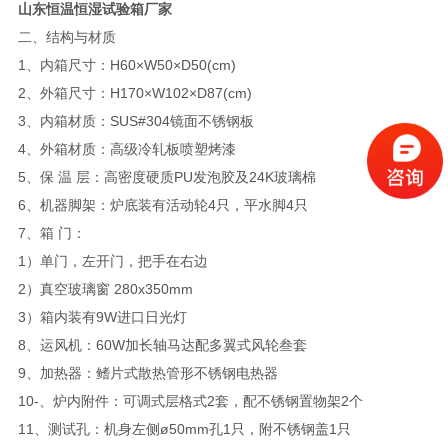
山东恒温恒湿试验箱厂家
二、结构与材质
1、内箱尺寸：H60×W50×D50(cm)
2、外箱尺寸：H170×W102×D87(cm)
3、内箱材质：SUS#304镜面不锈钢板
4、外箱材质：高级冷轧板喷塑烤漆
5、保 温 层：高密度硬质PU发泡胶及24K玻璃棉
6、机器脚架：炉底装有活动轮4只，平水脚4只
7、箱 门：
1）单门，左开门，把手在右边
2）真空玻璃窗 280x350mm
3）箱内装有9W进口日光灯
8、运风机：60W加长轴马达配多翼式风轮叁套
9、加热器：鳍片式散热管形不锈钢电热器
10-、炉内附件：可调式层格式2套，配不锈钢置物架2个
11、测试孔：机身左侧ø50mm孔1只，附不锈钢盖1只