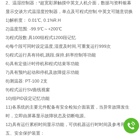
2、温湿控制器：*超宽彩屏触摸中英文人机介面，数据与资料银幕
显示交谈方式温湿度控制器，单点及可程式控制.中英文可随意切换
1)解析度： 0.01℃, 0.1%R.H
2)温度范围: -99.9℃～+200℃
3)程式段数:具100组程式1200段记忆
4)每个段可同时设定温度,湿度及时间,可重复运行999次
5)程式运行具有待机,跳段,保持,斜率控制等功能
6)具有定值计时停机和程式结束等功能
7)具有预约起动和停机及故障提示功能
8)测温器: PT-100 2支
9)程式运行SV曲线视窗
10)组PID设定记忆功能
11)各系统的主要元件配备有安全检知介面装置，当异常故障发生
时，立即由屏幕显示故障状态及切断电源。
12)具有运行累积时间显示功能，可供机器运行时时间及参考用。
五、安全保护装置：