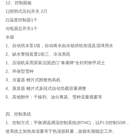
12、控制面板
1)照明式压扣开关 2只
2)温度控制器1个
3)电源总开关1个
水箱
1、自动供水泵1组，自动将水由水箱供给加湿及湿球用水
2、缺水警报装置1组三、冷冻系统
1、压缩机采用原装法国进口“泰康牌"全封闭铁甲武士
2、环保型雪种
3、冷凝器 鳍片式附散热风机
4、蒸发器 鳍片式多段式自动负载容量调整
5、其他附件：干燥剂、油分离器、雪种流量视窗等
四、控制系统
1、控制方式：平衡调温调湿控制系统(BTHC)，以P.I.D控制SSR，
使系统之加热加湿量等于热湿损耗量，故能长期稳定工作。