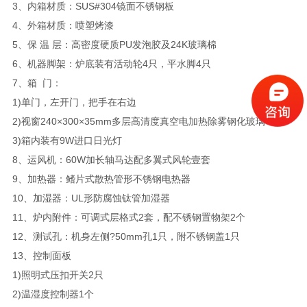
3、内箱材质：SUS#304镜面不锈钢板
4、外箱材质：喷塑烤漆
5、保 温 层：高密度硬质PU发泡胶及24K玻璃棉
6、机器脚架：炉底装有活动轮4只，平水脚4只
7、箱 门：
1)单门，左开门，把手在右边
2)视窗240×300×35mm多层高清度真空电加热除雾钢化玻璃
3)箱内装有9W进口日光灯
8、运风机：60W加长轴马达配多翼式风轮壹套
9、加热器：鳍片式散热管形不锈钢电热器
10、加湿器：UL形防腐蚀钛管加湿器
11、炉内附件：可调式层格式2套，配不锈钢置物架2个
12、测试孔：机身左侧?50mm孔1只，附不锈钢盖1只
13、控制面板
1)照明式压扣开关2只
2)温湿度控制器1个