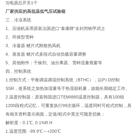
3)电源总开关1个
厂家供应的高低温低气压试验箱
三．冷冻系统
1、压缩机采用原装法国进口“泰康牌”全封闭铁甲武士
2、环保型雪种
3、冷凝器 鳍片式附散热风机
4、蒸发器 鳍片式多段式自动负载容量调整
5、其他附件：干燥剂、油分离器、雪种流量视窗等
四．控制系统
1.控制方式：平衡调温调湿控制系统（BTHC），以P.I.D控制
SSR，使系统之加热加湿量等于热湿损耗量，故能长期稳定工作。
2.温度控制器：原装韩国进口TEMI880温度控制器，具有100组
1200段程式记忆，可重复执行99次循环，温度同时可程式控制，具
有相关资料显示画面，定值/程式中英文可随意切换；
解析度：0.1℃, 0.1%R.H
1.温度范围: -99.9℃～+200℃