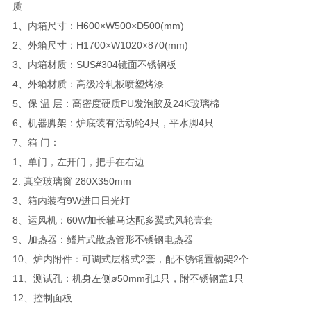
质
1、内箱尺寸：H600×W500×D500(mm)
2、外箱尺寸：H1700×W1020×870(mm)
3、内箱材质：SUS#304镜面不锈钢板
4、外箱材质：高级冷轧板喷塑烤漆
5、保 温 层：高密度硬质PU发泡胶及24K玻璃棉
6、机器脚架：炉底装有活动轮4只，平水脚4只
7、箱 门：
1、单门，左开门，把手在右边
2. 真空玻璃窗 280X350mm
3、箱内装有9W进口日光灯
8、运风机：60W加长轴马达配多翼式风轮壹套
9、加热器：鳍片式散热管形不锈钢电热器
10、炉内附件：可调式层格式2套，配不锈钢置物架2个
11、测试孔：机身左侧ø50mm孔1只，附不锈钢盖1只
12、控制面板