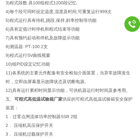
3)程式段数:具100组程式1200段记忆
4)每个段可同时设定温度,湿度及时间,可重复运行999次
5)程式运行具有待机,跳段,保持,斜率控制等功能
6)具有定值计时停机和程式结束等功能
7)具有预约起动和停机及故障提示功能
8)测温器: PT-100 2支
9)程式运行SV曲线视窗
10)组PID设定记忆功能
11)各系统的主要元件配备有安全检知介面装置，当异常故障发生
时，立即由屏幕显示故障状态及切断电源。
12)具有运行累积时间显示功能，可供机器运行时时间及参考用。
五、
可程式高低温试验箱厂家
供应的可程式高低温试验箱安全保护
装置：
1．过零点闸流体功率控制器SSR 2组
2． 压缩机高压保护开关
3． 压缩机过载保护开关