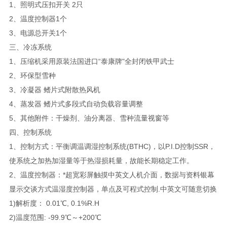
1、照明式压扣开关 2只
2、温度控制器1个
3、电源总开关1个
三、冷冻系统
1、压缩机采用原装法国进口“泰康牌"全封闭铁甲武士
2、环保型雪种
3、冷凝器 鳍片式附散热风机
4、蒸发器 鳍片式多段式自动负载容量调整
5、其他附件：干燥剂、油分离器、雪种流量视窗等
四、控制系统
1、控制方式：平衡调温调湿控制系统(BTHC)，以P.I.D控制SSR，
使系统之加热加湿量等于热湿损耗量，故能长期稳定工作。
2、温度控制器：*超宽彩屏触摸中英文人机介面，数据与资料银幕
显示交谈方式温湿度控制器，单点及可程式控制.中英文可随意切换
1)解析度： 0.01℃, 0.1%R.H
2)温度范围: -99.9℃～+200℃