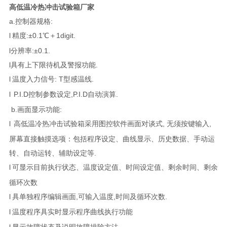
高低温冷热冲击试验箱厂家
a.控制器规格:
l
精度:±0.1℃＋1digit.
l分辨率:±0.1.
l具有上下限待机及警报功能.
l
温度入力信号: T型感温线.
l
P.I.D控制参数设定,P.I.D自动演算.
b.画面显示功能:
l
高低温冷热冲击试验箱采用图控软件画面对谈式, 无须按键输入,
屏幕直接触摸选项：包括程序设定、曲线显示、历史数据、手动运
转、自动运转、辅助设定等.
l
可显示目前执行状态、温度设定值、时间设定值、剩余时间、剩余
循环次数
l
具单独程序编辑画面,可输入温度,时间及循环次数.
l
温度程序具实时显示程序曲线执行功能
l
显示故障状态及说明故障排除方法