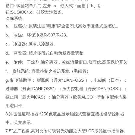
箱门: 试验箱单片门,左开. a、嵌入式平面把手.b、后
钮:SUS#304.c、硅胶发泡胶条.
冷冻系统:
a.
压缩机: 原装法国"泰康"牌全密闭式高效率复叠式压缩机。
b.
冷媒: 环保冷媒R-507/R-23。
c.
冷凝器: 风冷式冷凝器.
d.
蒸发器: 鳍片多段式自动负载容量调整.
e.
附件: 干燥剂,油分离器，冷媒流量窗口,修理伐,高压保护开关
f.
膨胀系统: 容量控制之冷冻系统（毛细管）
g. 制冷辅助件： 膨胀阀（丹麦“DANFOSS"），电磁阀（日本）；
过滤器（丹麦“DANFOSS"）；压力控制器（丹麦“DANFOSS"）；
截止阀（意大利CAS）；油分离器（欧美ALCO）等制冷配件均采
用进口件.
8.冲击温度程控器:*256色液晶显示触控式莹幕直接按键型控制器,
中、英文表示.
7.5"之广视角,高对比附可调背光功能之大型LCD液晶显示控制器。