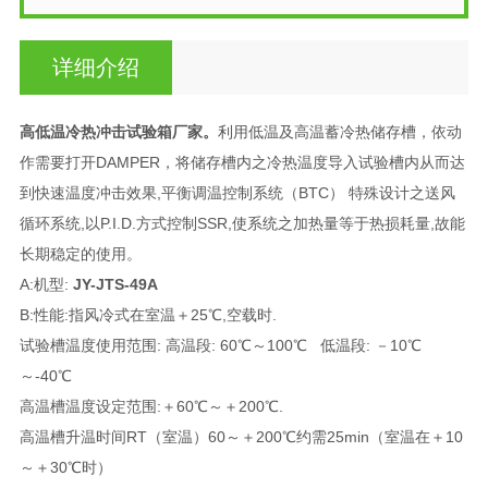
详细介绍
高低温冷热冲击试验箱厂家
。
利用低温及高温蓄冷热储存槽，依动
作需要打开DAMPER，将储存槽内之冷热温度导入试验槽内从而达
到快速温度冲击效果,平衡调温控制系统（BTC） 特殊设计之送风
循环系统,以P.I.D.方式控制SSR,使系统之加热量等于热损耗量,故能
长期稳定的使用。
A:机型:
JY-JTS-49A
B:性能:指风冷式在室温＋25℃,空载时.
试验槽温度使用范围: 高温段: 60℃～100℃ 低温段: －10℃
～-40℃
高温槽温度设定范围:＋60℃～＋200℃.
高温槽升温时间RT（室温）60～＋200℃约需25min（室温在＋10
～＋30℃时）