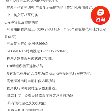
l
屏幕可作背光调整,屏幕显示保护功能可作定时,关闭设定.
l
中、英文可相互切换.
c.程序容量及控制功能:
l
可使用的程序组:zui大96个PATTEN（即96个试验规范可独力设定
并储存）。
l
可重复执行命令:可达999次。
l
SEGMENTS时间设定0～99Hour59Min。
l
程序之制作采对谈式设定功能。
l
组程序相互连接功能.
120
l
具有断电程序记忆,复电后自动启动并接续执行程序功能。
l
高低温冲击时自动补偿温度功能.
l
程序执行时可实时显示图形曲线。
l
除霜时间、次数及除霜温度设定及执行功能.
l
具有预约启动及关机功能.
l
具有日期,时间调整功能.