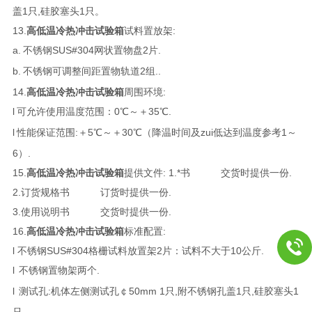
盖1只,硅胶塞头1只。
13.
高低温冷热冲击试验箱
试料置放架:
a.
不锈钢SUS#304网状置物盘2片.
b.
不锈钢可调整间距置物轨道2组..
14.
高低温冷热冲击试验箱
周围环境:
l
可允许使用温度范围：0℃～＋35℃.
l
性能保证范围:＋5℃～＋30℃（降温时间及zui低达到温度参考1～
6）.
15.
高低温冷热冲击试验箱
提供文件: 1.*书 交货时提供一份.
2.订货规格书 订货时提供一份.
3.使用说明书 交货时提供一份.
16.
高低温冷热冲击试验箱
标准配置:
l 不锈钢SUS#304格栅试料放置架2片：试料不大于10公斤.
l
不锈钢置物架两个.
l
测试孔:机体左侧测试孔￠50mm 1只,附不锈钢孔盖1只,硅胶塞头1
只。