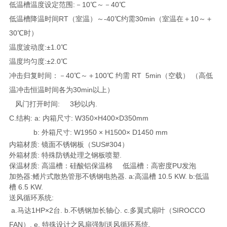
低温槽温度设定范围:－10℃～－40℃
低温槽降温时间RT（室温）～-40℃约需30min（室温在＋10～＋
30℃时）
温度波动度:±1.0℃
温度均匀度:±2.0℃
冲击归复时间：－40℃～＋100℃ 约需 RT 5min（空载） （高低
温冲击恒温时间各为30min以上）
风门打开时间: 3秒以内.
C.结构: a: 内箱尺寸: W350×H400×D350mm
b: 外箱尺寸: W1950 × H1500× D1450 mm
内箱材质: 镜面不锈钢板（SUS#304）
外箱材质: 特殊防锈处理之钢板喷塑.
保温材质: 高温槽：硅酸铝保温棉 低温槽：高密度PU发泡
加热器:鳍片式散热管形不锈钢电热器. a:高温槽 10.5 KW. b:低温
槽 6.5 KW.
送风循环系统:
a.马达1HP×2台. b.不锈钢加长轴心. c.多翼式扇叶（SIROCCO
FAN）. e. 特殊设计之风扇强制送风循环系统.