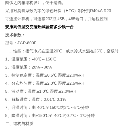
圆弧之内箱结构设计，便于清洗。
采用对臭氧系数为零的绿色环保（HFC）制冷剂R404A R23
可连接计算机，可连接232或USB，485端口，并远程控制
安康高低温交变湿热试验箱多少钱一台
技术参数：
型号：JY-P-800F
一、性能：指气冷式在室温20℃，或水冷式水温在25℃，空载时
1、温度范围：-40℃～150℃
2、湿度范围：20℅～98℅
3、控制稳定度：温度:±0.5℃ 湿度:±2.0%RH
4、分布均匀度：温度:±2.0℃ 湿度:±2.5%RH
5、波动度：温度:±1.0℃ 湿度:±2.0%RH
6、解析进度：温度：0.01℃ 0.1%
7、升温时间：由-40℃至150℃约3℃～5℃∕分钟
8、降温时间：由+150℃至-40℃约0.7℃～1℃∕分钟
二、结构与材质