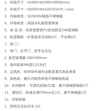
1、内箱尺寸：H1000×W1000×D800(mm)
2、外箱尺寸：H2050×W1520×D1470（mm)
3、内箱材质：SUS#304镜面不锈钢板
4、外箱材质：高级冷轧板喷塑烤漆
5、保 温 层：高密度硬质PU发泡胶及24K玻璃棉
6、机器脚架：炉底装有活动轮4只，平水脚4只
7、箱 门：
1、单门，左开门，把手在右边
2. 真空玻璃窗 280X350mm
3、箱内装有9W进口日光灯
8、运风机：60W加长轴马达配多翼式风轮叁套
9、加热器：鳍片式散热管形不锈钢电热器
10、炉内附件：可调式层格式2套，配不锈钢置物架2个
11、测试孔：机身左侧?50mm孔1只，附不锈钢盖1只
12、控制面板
1、照明式压扣开关 2只