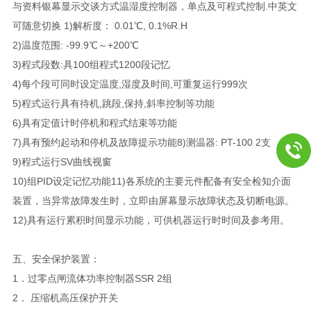
与资料银幕显示交谈方式温湿度控制器，单点及可程式控制.中英文
可随意切换 1)解析度： 0.01℃, 0.1%R.H
2)温度范围: -99.9℃～+200℃
3)程式段数:具100组程式1200段记忆
4)每个段可同时设定温度,湿度及时间,可重复运行999次
5)程式运行具有待机,跳段,保持,斜率控制等功能
6)具有定值计时停机和程式结束等功能
7)具有预约起动和停机及故障提示功能8)测温器: PT-100 2支
9)程式运行SV曲线视窗
10)组PID设定记忆功能11)各系统的主要元件配备有安全检知介面
装置，当异常故障发生时，立即由屏幕显示故障状态及切断电源。
12)具有运行累积时间显示功能，可供机器运行时时间及参考用。
五、安全保护装置：
1．过零点闸流体功率控制器SSR 2组
2． 压缩机高压保护开关