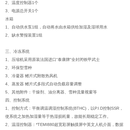
2、温度控制器1个
3、电源总开关1个
水箱
1、自动供水泵1组，自动将水由水箱供给加湿及湿球用水
2、缺水警报装置1组
三、冷冻系统
1、压缩机采用原装法国进口“泰康牌"全封闭铁甲武士
2、环保型雪种
3、冷凝器 鳍片式附散热风机
4、蒸发器 鳍片式多段式自动负载容量调整
5、其他附件：干燥剂、油分离器、雪种流量视窗等
四、控制系统
1、控制方式：平衡调温调湿控制系统(BTHC)，以P.I.D控制SSR，
使系统之加热加湿量等于热湿损耗量，故能长期稳定工作。
2、温湿控制器：*TEMI880超宽彩屏触摸屏中英文人机介面，数据