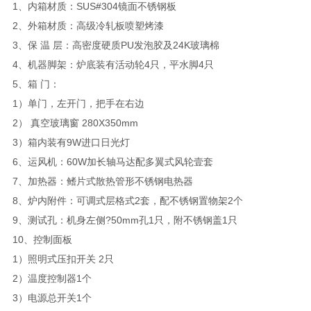
1、内箱材质：SUS#304镜面不锈钢板
2、外箱材质：高级冷轧板喷塑烤漆
3、保 温 层：高密度硬质PU发泡胶及24K玻璃棉
4、机器脚架：炉底装有活动轮4只，平水脚4只
5、箱 门：
1）单门，左开门，把手在右边
2）
真空玻璃窗 280X350mm
3）
箱内装有9W进口日光灯
6、运风机：60W加长轴马达配多翼式风轮壹套
7、加热器：鳍片式散热管形不锈钢电热器
8、炉内附件：可调式层格式2套，配不锈钢置物架2个
9、测试孔：机身左侧?50mm孔1只，附不锈钢盖1只
10、控制面板
1）照明式压扣开关 2只
2）温度控制器1个
3）电源总开关1个