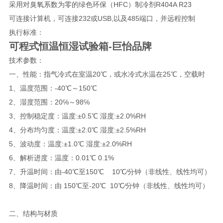
采用对臭氧系数为零的绿色环保（HFC）制冷剂R404A R23
可连接计算机，可连接232或USB,以及485端口，并远程控制
执行标准：
可程式恒温恒湿试验箱-巨怡品牌
技术参数：
一、性能：指气冷式在室温20℃，或水冷式水温在25℃，空载时
1、温度范围：-40℃～150℃
2、湿度范围：20℅～98℅
3、控制稳定度：温度:±0.5℃ 湿度:±2.0%RH
4、分布均匀度：温度:±2.0℃ 湿度:±2.5%RH
5、波动度：温度:±1.0℃ 湿度:±2.0%RH
6、解析进度：温度：0.01℃ 0.1%
7、升温时间：由-40℃至150℃ 10℃∕分钟（非线性、线性均可）
8、降温时间：由 150℃至-20℃ 10℃∕分钟（非线性、线性均可）
二、结构与材质