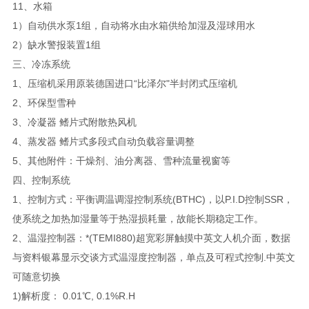
11、水箱
1）自动供水泵1组，自动将水由水箱供给加湿及湿球用水
2）缺水警报装置1组
三、冷冻系统
1、压缩机采用原装德国进口“比泽尔"半封闭式压缩机
2、环保型雪种
3、冷凝器 鳍片式附散热风机
4、蒸发器 鳍片式多段式自动负载容量调整
5、其他附件：干燥剂、油分离器、雪种流量视窗等
四、控制系统
1、控制方式：平衡调温调湿控制系统(BTHC)，以P.I.D控制SSR，
使系统之加热加湿量等于热湿损耗量，故能长期稳定工作。
2、温湿控制器：*(TEMI880)超宽彩屏触摸中英文人机介面，数据
与资料银幕显示交谈方式温湿度控制器，单点及可程式控制.中英文
可随意切换
1)解析度： 0.01℃, 0.1%R.H