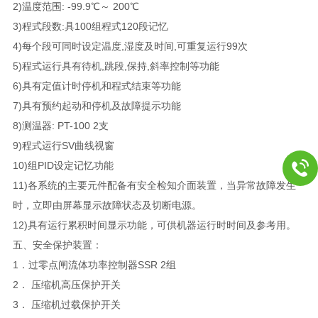
2)温度范围: -99.9℃～ 200℃
3)程式段数:具100组程式120段记忆
4)每个段可同时设定温度,湿度及时间,可重复运行99次
5)程式运行具有待机,跳段,保持,斜率控制等功能
6)具有定值计时停机和程式结束等功能
7)具有预约起动和停机及故障提示功能
8)测温器: PT-100 2支
9)程式运行SV曲线视窗
10)组PID设定记忆功能
11)各系统的主要元件配备有安全检知介面装置，当异常故障发生
时，立即由屏幕显示故障状态及切断电源。
12)具有运行累积时间显示功能，可供机器运行时时间及参考用。
五、安全保护装置：
1．过零点闸流体功率控制器SSR 2组
2． 压缩机高压保护开关
3． 压缩机过载保护开关