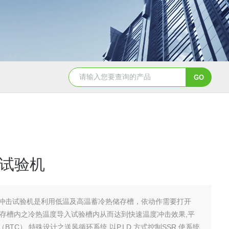
JY-K-48T小型恒温恒湿试验箱半导体行业专用
JY-K
试验机
冲击试验机是利用低温及高温蓄冷热储存槽，依动作需要打开
将储存槽内之冷热温度导入试验槽内从而达到快速温度冲击效果,平
BTC） 特殊设计之送风循环系统,以P.I.D.方式控制SSR,使系统