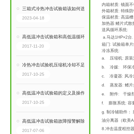
内箱材质: 镜面不
三箱式冷热冲击试验箱该如何选择呢？
外箱材质: 特殊
保温材质: 高温
2023-04-18
加热器:鳍片式散热管
送风循环系统:
高低温冲击试验箱和高低温循环试验箱的技术区别分析
a.马达1HP×2台
箱门: 试验箱单片
2017-11-20
冷冻系统:
a.
压缩机: 原
冷热冲击试验机压缩机冷却不足所造成的影响：找上海巨怡环试
b.
冷媒: 环保冷媒
2017-10-25
c.
冷凝器: 风冷
d.
蒸发器: 鳍
高低温冲击试验箱的定义及操作条例：上海巨怡环试
e.
附件: 干燥
2017-10-25
f.
膨胀系统: 
g. 制冷辅助件：
油分离器（欧美A
高低温冲击试验箱故障报警解除方法：巨怡环测
8.冲击温度程控
2017-07-06