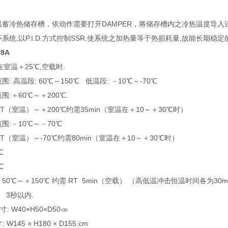
蓄冷热储存槽，依动作需要打开DAMPER，将储存槽内之冷热温度导入试
系统,以P.I.D.方式控制SSR,使系统之加热量等于热损耗量,故能长期稳
49A
在室温＋25℃,空载时.
 高温段: 60℃～150℃ 低温段: －10℃～-70℃
:＋60℃～＋200℃.
（室温）～＋200℃约需35min（室温在＋10～＋30℃时）
围:－10℃～－70℃
（室温）～-70℃约需80min（室温在＋10～＋30℃时）
℃
℃
0℃～＋150℃ 约需 RT 5min（空载） （高低温冲击恒温时间各为30m
3秒以内.
寸: W40×H50×D50㎝
45 × H180 × D155 cm