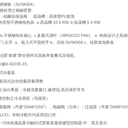
锈钢板（SUS#304）
防锈处理之钢板喷塑.
槽：硅酸铝保温棉 低温槽：高密度PU发泡
形不锈钢电热器. a:高温槽 10.5 KW. b:低温槽 6.5 KW.
. b.不锈钢加长轴心. c.多翼式扇叶（SIROCCO FAN）. e. 特殊设计之
门,左开. a、嵌入式平面把手.b、后钮:SUS#304.c、硅胶发泡胶条.
装法国"泰康"牌全密闭式高效率复叠式压缩机。
R-507/R-23。
式冷凝器.
片多段式自动负载容量调整.
剂,油分离器，冷媒流量窗口,修理伐,高压保护开关
容量控制之冷冻系统（毛细管）
 膨胀阀（丹麦“DANFOSS"），电磁阀（日本）；过滤器（丹麦“DANFO
LCO）等制冷配件均采用进口件.
器:*256色液晶显示触控式莹幕直接按键型控制器,中、英文表示.