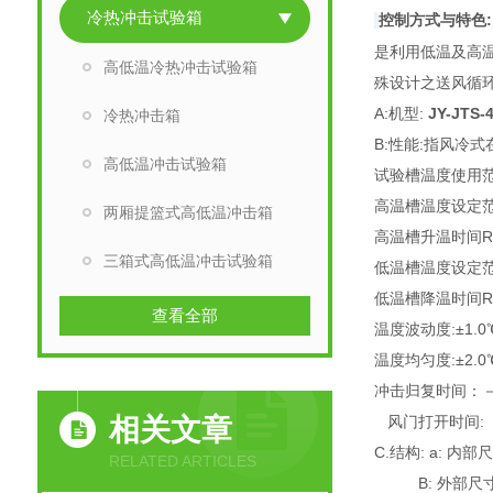
冷热冲击试验箱
控制方式与特色:
是利用低温及高温
高低温冷热冲击试验箱
殊设计之送风循环
A:机型:
JY-JTS-
冷热冲击箱
B:性能:指风冷式
高低温冲击试验箱
试验槽温度使用范围:
高温槽温度设定范围
两厢提篮式高低温冲击箱
高温槽升温时间RT
三箱式高低温冲击试验箱
低温槽温度设定范
低温槽降温时间RT
查看全部
温度波动度:±1.0
温度均匀度:±2.0
冲击归复时间：－5
相关文章
风门打开时间: 
C.结构: a: 内部尺
RELATED ARTICLES
B: 外部尺寸: W1