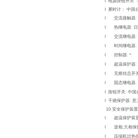
l 电源按钮开关 
l 累时计： 中国
l
交流接触器:
l
热继电器: 
l
交流继电器: 
l
时间继电器:
l
控制器: *.
l
超温保护器:
l
无熔丝总开关
l
固态继电器:
l 按钮开关: 
l 干烧保护器: 意
10.安全保护装置
l
超温保护装置
l
逆相,欠相保
l
压缩机过热