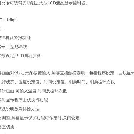
,高对比附可调背光功能之大型LCD液晶显示控制器。
＋1digit.
1.
限待机及警报功能.
号: T型感温线.
参数设定,P.I.D自动演算.
件画面对谈式, 无须按键输入,屏幕直接触摸选项：包括程序设定、曲线显
执行状态、温度设定值、时间设定值、剩余时间、剩余循环次数
辑画面,可输入温度,时间及循环次数.
实时显示程序曲线执行功能
态及说明故障排除方法
调整,屏幕显示保护功能可作定时,关闭设定.
相互切换.