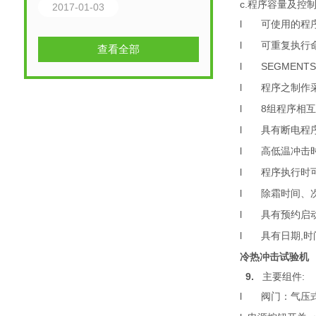
c.程序容量及控制
2017-01-03
l
可使用的程序
l
可重复执行命
查看全部
l
SEGMENT
l
程序之制作
l
8组程序相互
l
具有断电程
l
高低温冲击
l
程序执行时
l
除霜时间、
l
具有预约启
l
具有日期,时
冷热冲击试验机
9.
主要组件:
l
阀门：气压式