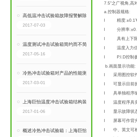
7.5"之广视角
a.控制器规格:
高低温冲击试验箱故障报警解除方法：
l
精度:±0.1℃
2017-07-03
l
分辨率:±0.
l
具有上下
温度测试冲击试验箱简约而不简单：
l
温度入力信
2017-05-16
l
P.I.D控制
b.画面显示功能:
冷热冲击试验箱对产品的性能测试很重要
l
采用图控软
2017-03-01
l
可显示目前
l
具单独程序编
上海巨怡温度冲击试验箱结构装置：
l
温度程序具
2017-01-06
l
显示故障状
l
屏幕可作背光
l
中、英文可
概述冷热冲击试验箱：上海巨怡环境设备