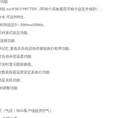
功能:
组:zui大96个PATTEN（即96个试验规范可独力设定并储存）。
令:可达999次。
S时间设定0～99Hour59Min。
采对谈式设定功能。
连接功能.
序记忆,复电后自动启动并接续执行程序功能。
时自动补偿温度功能.
可实时显示图形曲线。
次数及除霜温度设定及执行功能.
动及关机功能.
间调整功能.
（气压：5KG客户须提供空气）.