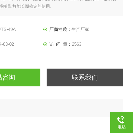
损耗量,故能长期稳定的使用。
JTS-49A
厂商性质：
生产厂家
4-03-02
访 问 量：
2563
品咨询
联系我们
电话