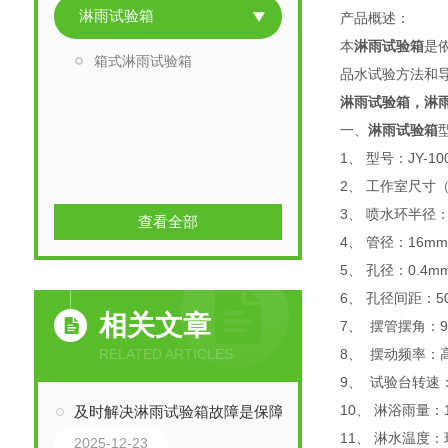
淋雨试验箱
产品概述：
本
淋雨试验箱
是依
箱式淋雨试验箱
品水试验方法和导则>
淋雨试验箱，淋
一、
淋雨试验箱
1、 型号：JY-10
2、 工作室尺寸（㎜
3、 喷水环半径：
查看全部
4、 管径：16m
5、 孔径：0.4m
6、 孔径间距：5
相关文章
7、 摆管摆角：90
RELATED ARTICLES
8、 摆动频率：
9、 试验台转速：1
10、 淋浴雨量：1.
及时解决淋雨试验箱故障是保障试验结果可靠性的关键
11、 淋水温度：
2025-12-23