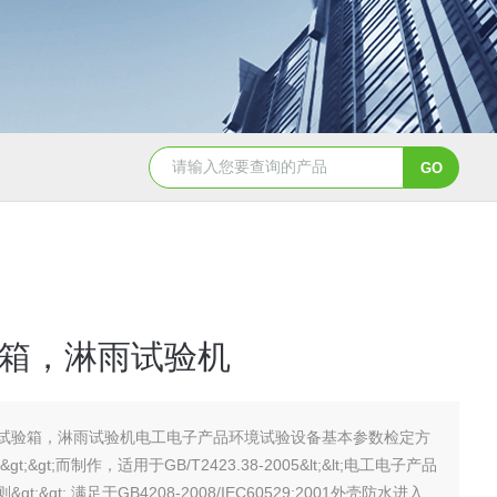
JY-K-48T小型恒温恒湿试验箱半导体行业专用
JY-K
箱，淋雨试验机
试验箱，淋雨试验机电工电子产品环境试验设备基本参数检定方
t;&gt;而制作，适用于GB/T2423.38-2005&lt;&lt;电工电子产品
t;&gt;,满足于GB4208-2008/IEC60529:2001外壳防水进入