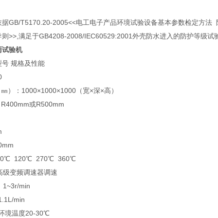
据GB/T5170.20-2005<<电工电子产品环境试验设备基本参数检定方法 防
>,满足于GB4208-2008/IEC60529:2001外壳防水进入的防护等级试验
雨试验机
型号 规格及性能
0
）：1000×1000×1000（宽×深×高）
R400mm或R500mm
m
m
0mm
℃ 120℃ 270℃ 360℃
高级变频调速器调速
~3r/min
1L/min
环境温度20-30℃