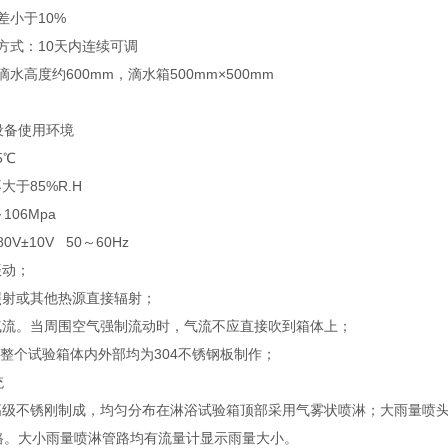
差小于10%
作方式：10天内连续可调
滴水高度约600mm，滴水箱500mm×500mm
设备使用环境
5℃
大于85%R.H
106Mpa
0V±10V 50～60Hz
振动；
照射或其他热源直接辐射；
烈气流。当周围空气强制流动时，气流不应直接吹到箱体上；
整个试验箱体内外部均为304不锈钢板制作；
统
用高级不锈刚制成，均匀分布在淋浴试验箱顶部采用气雾状喷淋；大雨量喷
路。大小雨量喷淋管路均有流量计显示雨量大小。