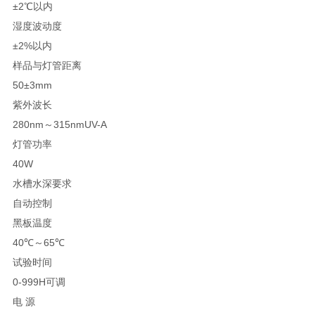
±2℃以内
湿度波动度
±2%以内
样品与灯管距离
50±3mm
紫外波长
280nm～315nmUV-A
灯管功率
40W
水槽水深要求
自动控制
黑板温度
40℃～65℃
试验时间
0-999H可调
电 源