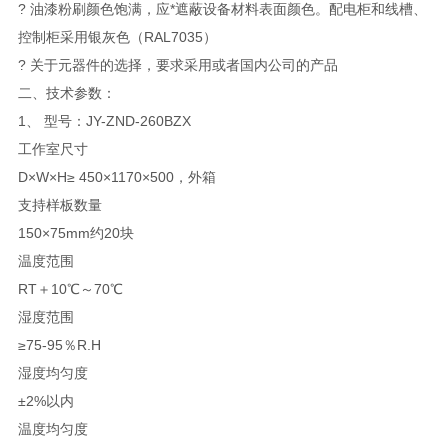
? 油漆粉刷颜色饱满，应*遮蔽设备材料表面颜色。配电柜和线槽、
控制柜采用银灰色（RAL7035）
? 关于元器件的选择，要求采用或者国内公司的产品
二、技术参数：
1、 型号：JY-ZND-260BZX
工作室尺寸
D×W×H≥ 450×1170×500，外箱
支持样板数量
150×75mm约20块
温度范围
RT＋10℃～70℃
湿度范围
≥75-95％R.H
湿度均匀度
±2%以内
温度均匀度