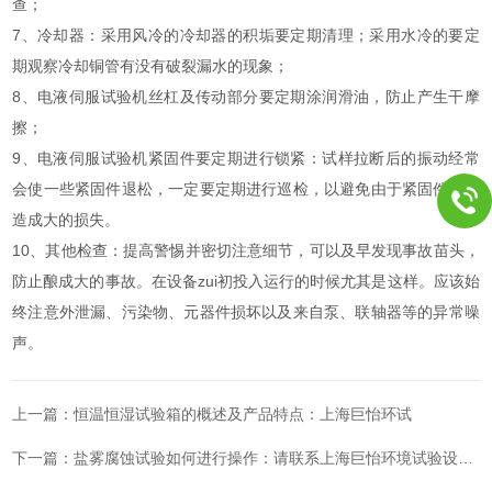
查；
7、冷却器：采用风冷的冷却器的积垢要定期清理；采用水冷的要定
期观察冷却铜管有没有破裂漏水的现象；
8、电液伺服试验机丝杠及传动部分要定期涂润滑油，防止产生干摩
擦；
9、电液伺服试验机紧固件要定期进行锁紧：试样拉断后的振动经常
会使一些紧固件退松，一定要定期进行巡检，以避免由于紧固件松动
造成大的损失。
10、其他检查：提高警惕并密切注意细节，可以及早发现事故苗头，
防止酿成大的事故。在设备zui初投入运行的时候尤其是这样。应该始
终注意外泄漏、污染物、元器件损坏以及来自泵、联轴器等的异常噪
声。
上一篇：
恒温恒湿试验箱的概述及产品特点：上海巨怡环试
下一篇：
盐雾腐蚀试验如何进行操作：请联系上海巨怡环境试验设备有限公司