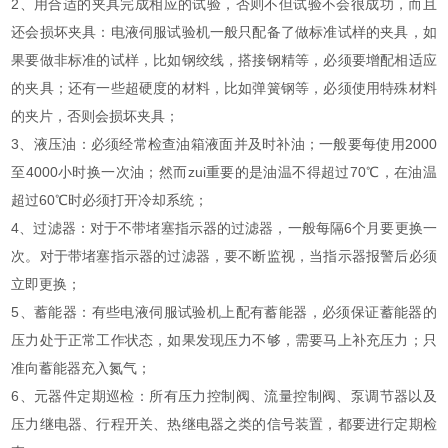
2、用合适的夹具完成相应的试验，否则不但试验不会很成功，而且
还会损坏夹具：电液伺服试验机一般只配备了做标准试样的夹具，如
果要做非标准的试样，比如钢绞线，搭接钢精等，必须要增配相适应
的夹具；还有一些超硬度的材料，比如弹簧钢等，必须使用特殊材料
的夹片，否则会损坏夹具；
3、液压油：必须经常检查油箱液面并及时补油；一般要每使用2000
至4000小时换一次油；然而zui重要的是油温不得超过70℃，在油温
超过60℃时必须打开冷却系统；
4、过滤器：对于不带堵塞指示器的过滤器，一般每隔6个月要更换一
次。对于带堵塞指示器的过滤器，要不断监视，当指示器报警后必须
立即更换；
5、蓄能器：有些电液伺服试验机上配有蓄能器，必须保证蓄能器的
压力处于正常工作状态，如果发现压力不够，需要马上补充压力；只
准向蓄能器充入氮气；
6、元器件定期巡检：所有压力控制阀、流量控制阀、泵调节器以及
压力继电器、行程开关、热继电器之类的信号装置，都要进行定期检